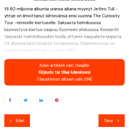
Yli 60 miljoona albumia uransa aikana myynyt Jethro Tull -
yhtye on ilmoittanut lähtevänsä ensi vuonna The Curiosity
Tour -nimiselle kiertueelle. Saksasta helmikuussa
käynnistyvä kiertue saapuu Suomeen elokuussa. Konsertit
tarjoavat mahdollisuuden kuulla yhtyeen kappaleita laajasta,
24 albumia käsittävästä tuotannosta. Ohjelmistossa on
mukana kappaleita aina vuoden 1968...
Koko artikkeli vain tilaajille
Kirjaudu tai tilaa lukeaksesi
Tilaushinnat alkaen vain 39€
Artikkelien
Edel
Seur