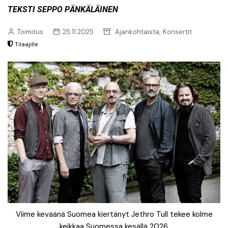
Teksti Seppo Pänkäläinen
,
Toimitus
25.11.2025
Ajankohtaista
Konsertit
Tilaajille
Viime keväänä Suomea kiertänyt Jethro Tull tekee kolme
keikkaa Suomessa kesällä 2026.