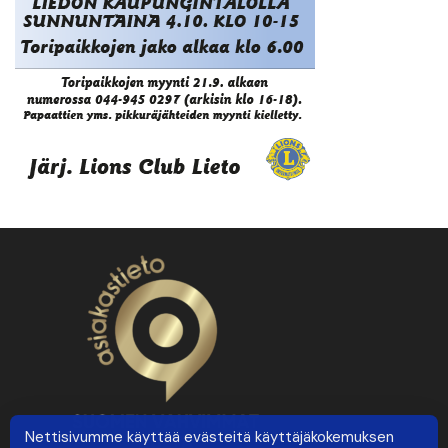
Nettisivumme käyttää evästeitä käyttäjäkokemuksen