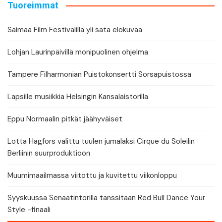
Tuoreimmat
Saimaa Film Festivalilla yli sata elokuvaa
Lohjan Laurinpäivillä monipuolinen ohjelma
Tampere Filharmonian Puistokonsertti Sorsapuistossa
Lapsille musiikkia Helsingin Kansalaistorilla
Eppu Normaalin pitkät jäähyväiset
Lotta Hagfors valittu tuulen jumalaksi Cirque du Soleilin
Berliinin suurproduktioon
Muumimaailmassa viitottu ja kuvitettu viikonloppu
Syyskuussa Senaatintorilla tanssitaan Red Bull Dance Your
Style -finaali