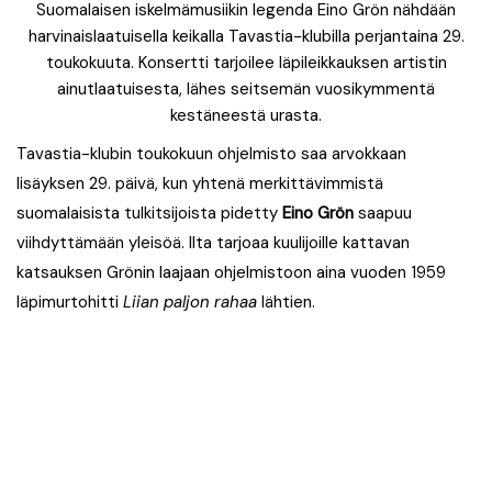
Suomalaisen iskelmämusiikin legenda Eino Grön nähdään
harvinaislaatuisella keikalla Tavastia-klubilla perjantaina 29.
toukokuuta. Konsertti tarjoilee läpileikkauksen artistin
ainutlaatuisesta, lähes seitsemän vuosikymmentä
kestäneestä urasta.
Tavastia-klubin toukokuun ohjelmisto saa arvokkaan
lisäyksen 29. päivä, kun yhtenä merkittävimmistä
suomalaisista tulkitsijoista pidetty
Eino Grön
saapuu
viihdyttämään yleisöä. Ilta tarjoaa kuulijoille kattavan
katsauksen Grönin laajaan ohjelmistoon aina vuoden 1959
läpimurtohitti
Liian paljon rahaa
lähtien.