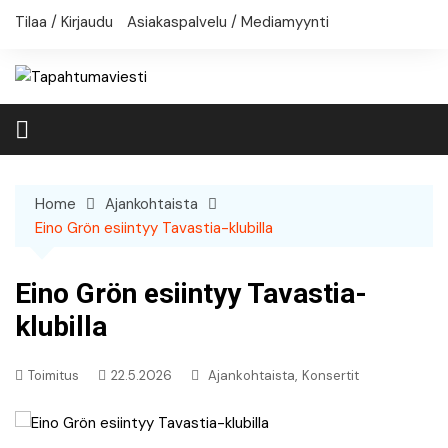
Skip
Tilaa / Kirjaudu
Asiakaspalvelu / Mediamyynti
to
content
Home
Ajankohtaista
Eino Grön esiintyy Tavastia-klubilla
Eino Grön esiintyy Tavastia-
klubilla
,
Toimitus
22.5.2026
Ajankohtaista
Konsertit