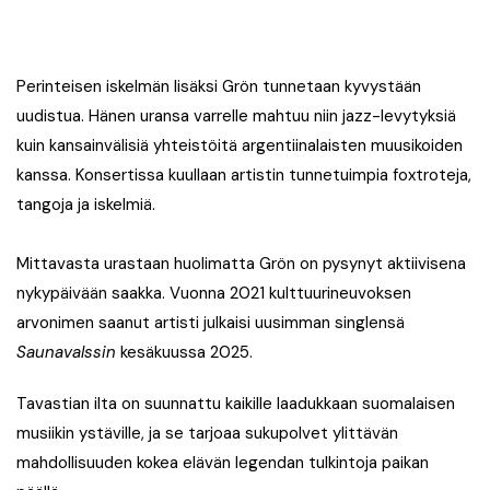
Perinteisen iskelmän lisäksi Grön tunnetaan kyvystään
uudistua. Hänen uransa varrelle mahtuu niin jazz-levytyksiä
kuin kansainvälisiä yhteistöitä argentiinalaisten muusikoiden
kanssa. Konsertissa kuullaan artistin tunnetuimpia foxtroteja,
tangoja ja iskelmiä.
Mittavasta urastaan huolimatta Grön on pysynyt aktiivisena
nykypäivään saakka. Vuonna 2021 kulttuurineuvoksen
arvonimen saanut artisti julkaisi uusimman singlensä
Saunavalssin
kesäkuussa 2025.
Tavastian ilta on suunnattu kaikille laadukkaan suomalaisen
musiikin ystäville, ja se tarjoaa sukupolvet ylittävän
mahdollisuuden kokea elävän legendan tulkintoja paikan