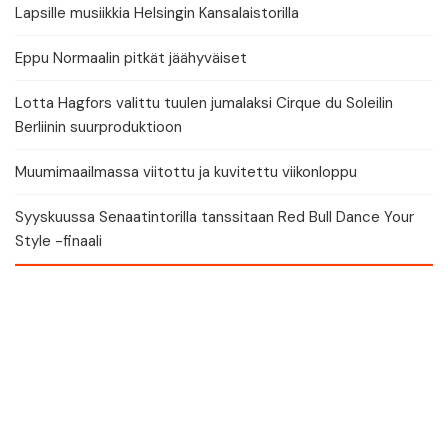
Lapsille musiikkia Helsingin Kansalaistorilla
Eppu Normaalin pitkät jäähyväiset
Lotta Hagfors valittu tuulen jumalaksi Cirque du Soleilin
Berliinin suurproduktioon
Muumimaailmassa viitottu ja kuvitettu viikonloppu
Syyskuussa Senaatintorilla tanssitaan Red Bull Dance Your
Style -finaali