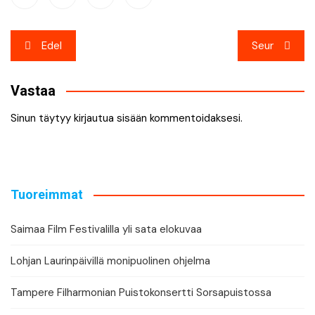
Artikkelien
Edel
Seur
selaus
Vastaa
Sinun täytyy
kirjautua sisään
kommentoidaksesi.
Tuoreimmat
Saimaa Film Festivalilla yli sata elokuvaa
Lohjan Laurinpäivillä monipuolinen ohjelma
Tampere Filharmonian Puistokonsertti Sorsapuistossa