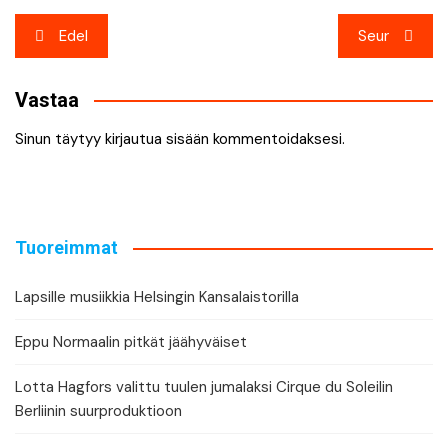
Artikkelien
Edel
Seur
selaus
Vastaa
Sinun täytyy
kirjautua sisään
kommentoidaksesi.
Tuoreimmat
Lapsille musiikkia Helsingin Kansalaistorilla
Eppu Normaalin pitkät jäähyväiset
Lotta Hagfors valittu tuulen jumalaksi Cirque du Soleilin
Berliinin suurproduktioon