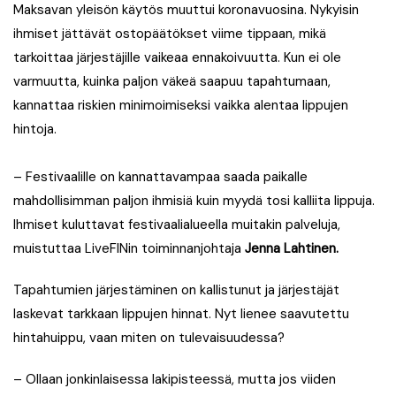
Maksavan yleisön käytös muuttui koronavuosina. Nykyisin
ihmiset jättävät ostopäätökset viime tippaan, mikä
tarkoittaa järjestäjille vaikeaa ennakoivuutta. Kun ei ole
varmuutta, kuinka paljon väkeä saapuu tapahtumaan,
kannattaa riskien minimoimiseksi vaikka alentaa lippujen
hintoja.
– Festivaalille on kannattavampaa saada paikalle
mahdollisimman paljon ihmisiä kuin myydä tosi kalliita lippuja.
Ihmiset kuluttavat festivaalialueella muitakin palveluja,
muistuttaa LiveFINin toiminnanjohtaja
Jenna Lahtinen.
Tapahtumien järjestäminen on kallistunut ja järjestäjät
laskevat tarkkaan lippujen hinnat. Nyt lienee saavutettu
hintahuippu, vaan miten on tulevaisuudessa?
– Ollaan jonkinlaisessa lakipisteessä, mutta jos viiden