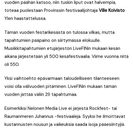
vuoden päähän katsoo, niin tuskin liput ovat halvempia,
toteaa puolestaan Provinssin festivaalijohtaja
Ville Koivisto
Ylen haastattelussa.
Tämän vuoden festarikesästä on tulossa vilkas, mutta
tapahtumien pääpaino on siirtymässä elokuulle.
Musiikkitapahtumien etujärjestön LiveFINin mukaan kesän
aikana järjestetään yli 500 kesäfestivaalia. Viime vuonna niitä
oli 550.
Yksi vaihtoehto epävarmaan taloudelliseen tilanteeseen
voisi olla välivuoden pitäminen. LiveFINin mukaan tämän
vuoden jättää väliin 29 tapahtumaa.
Esimerkiksi Nelonen Media Live ei järjestä Rockfest- tai
Raumanmeren Juhannus -festivaaleja. Syyksi he ilmoittavat
kustannusten nousun ja vaikeuksia saada isoja pääesiintyjiä.