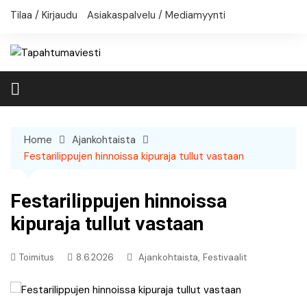
Skip
Tilaa / Kirjaudu
Asiakaspalvelu / Mediamyynti
to
content
Home
Ajankohtaista
Festarilippujen hinnoissa kipuraja tullut vastaan
Festarilippujen hinnoissa
kipuraja tullut vastaan
,
Toimitus
8.6.2026
Ajankohtaista
Festivaalit