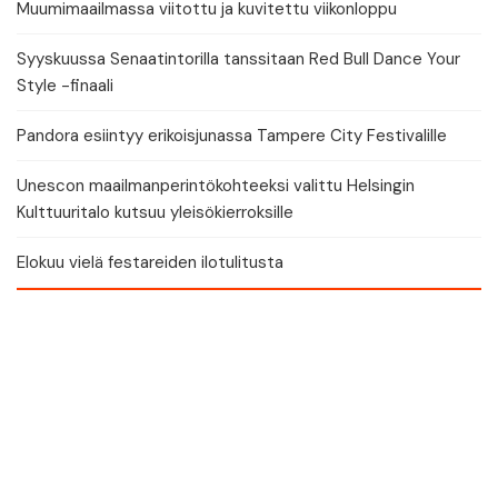
Muumimaailmassa viitottu ja kuvitettu viikonloppu
Syyskuussa Senaatintorilla tanssitaan Red Bull Dance Your
Style -finaali
Pandora esiintyy erikoisjunassa Tampere City Festivalille
Unescon maailmanperintökohteeksi valittu Helsingin
Kulttuuritalo kutsuu yleisökierroksille
Elokuu vielä festareiden ilotulitusta