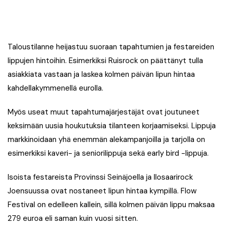
Taloustilanne heijastuu suoraan tapahtumien ja festareiden
lippujen hintoihin. Esimerkiksi Ruisrock on päättänyt tulla
asiakkiata vastaan ja laskea kolmen päivän lipun hintaa
kahdellakymmenellä eurolla.
Myös useat muut tapahtumajärjestäjät ovat joutuneet
keksimään uusia houkutuksia tilanteen korjaamiseksi. Lippuja
markkinoidaan yhä enemmän alekampanjoilla ja tarjolla on
esimerkiksi kaveri- ja seniorilippuja sekä early bird -lippuja.
Isoista festareista Provinssi Seinäjoella ja Ilosaarirock
Joensuussa ovat nostaneet lipun hintaa kympillä. Flow
Festival on edelleen kallein, sillä kolmen päivän lippu maksaa
279 euroa eli saman kuin vuosi sitten.