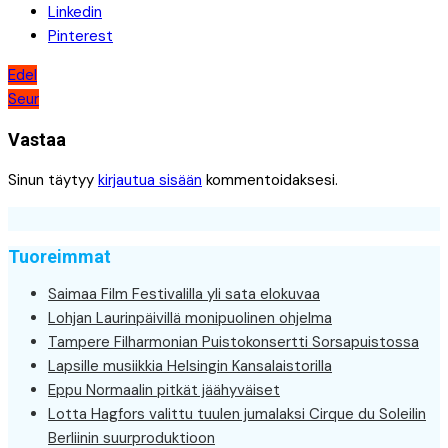
Linkedin
Pinterest
Artikkelien
Edel
Seur
selaus
Vastaa
Sinun täytyy
kirjautua sisään
kommentoidaksesi.
Tuoreimmat
Saimaa Film Festivalilla yli sata elokuvaa
Lohjan Laurinpäivillä monipuolinen ohjelma
Tampere Filharmonian Puistokonsertti Sorsapuistossa
Lapsille musiikkia Helsingin Kansalaistorilla
Eppu Normaalin pitkät jäähyväiset
Lotta Hagfors valittu tuulen jumalaksi Cirque du Soleilin
Berliinin suurproduktioon