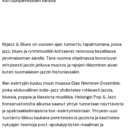
Kulttuuripalveluiden kanssa.
Kirjazz & Blues on vuosien ajan tunnettu tapahtumana, jossa
jazz, blues ja rytmimusiikki kohtaavat rennossa kesäillassa
järvimaiseman äärellä. Tänä vuonna ohjelmassa korostuvat
erityisesti jazzin jatkuva muutos ja rajojen rikkominen aivan
kuten suomalaisen jazzin historiassakin.
Illan esiintyjiin kuuluu muun muassa Elias Nieminen Ensemble,
jonka elokuvallinen indie-jazz yhdistelee rohkeasti jazzia,
bluesia, poppia ja klassista musiikkia. Helsingin Pop & Jazz
Konservatoriolta alkunsa saanut yhtye tunnetaan näyttävistä
ja spektaakkelimaisista live-esiintymisistään. Yhtyeen uusi
tuotanto liikkuu kaukana perinteisestä jazzista ja käsittelee
nykyajan teemoja post-apokalyptisten maailman ja