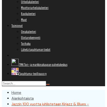
Urheilukalenteri
Moottoriurheilukalenteri
Ravikalenteri
Muut
Toiminnot
Omakalenteri
Elintarvikemyynti
Torihaku
Lähetä tapahtuman tiedot
TMK Tori- ja markkinakaupan palvelukeskus
Tapahtuma-teollisuus ry
Home
Ajankohtaista
Jazzin 100 vuotta juhlistetaan Kirjazz & Blues -