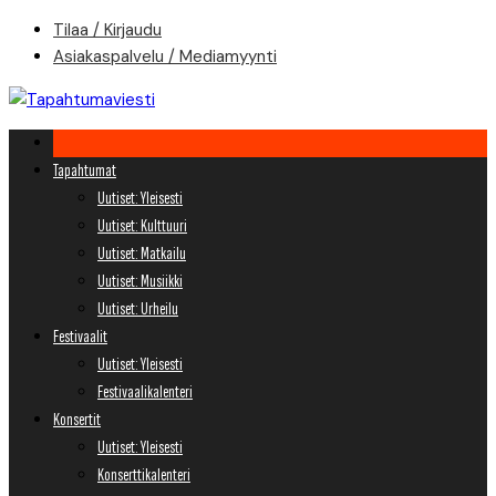
Skip
Tilaa / Kirjaudu
to
Asiakaspalvelu / Mediamyynti
content
Tapahtumat
Uutiset: Yleisesti
Uutiset: Kulttuuri
Uutiset: Matkailu
Uutiset: Musiikki
Uutiset: Urheilu
Festivaalit
Uutiset: Yleisesti
Festivaalikalenteri
Konsertit
Uutiset: Yleisesti
Konserttikalenteri