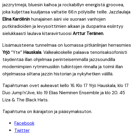
jazzrytmejä, bluesin kaihoa ja rockabillyn energistä groovea,
joka kuljettaa kuulijansa valtatie 66:n pölyisille teille. Jazzlaulaja
Elina Kardénin
hunajainen ääni vie suoraan vanhojen
putkiradioiden ja levysoittimien aikaan ja duoparina esiintyy
sielukkaasti laulava kitaravirtuoosi
Arttur Teränen
.
Lisämausteena tunnelmaa on luomassa pitkänlinjan herrasmies
Yrjö
“Yte”
Hauskala
. Valkeakoskelle palaava tenorisaksofonisti
täydentää illan ohjelmaa perinteisemmällä jazzsoundilla
modernimpien rytmimusiikin tulkintojen rinnalla ja toimii illan
ohjelmassa siltana jazzin historian ja nykyhetken välillä.
Tapahtuman ovet aukeavat kello 16. Klo 17 Yrjö Hauskala, klo 17
Duo Jump’n’Jive, klo 19 Elias Nieminen Ensemble ja klo 20. 45
Liza & The Black Hats.
Tapahtuma on ikärajaton ja pääsymaksuton.
Facebook
Twitter