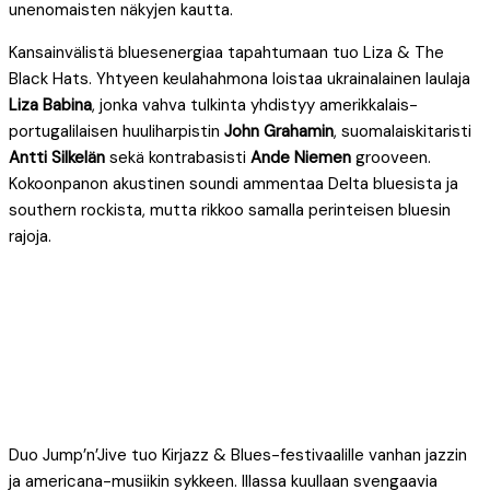
unenomaisten näkyjen kautta.
Kansainvälistä bluesenergiaa tapahtumaan tuo Liza & The
Black Hats. Yhtyeen keulahahmona loistaa ukrainalainen laulaja
Liza Babina
, jonka vahva tulkinta yhdistyy amerikkalais-
portugalilaisen huuliharpistin
John Grahamin
, suomalaiskitaristi
Antti Silkelän
sekä kontrabasisti
Ande Niemen
grooveen.
Kokoonpanon akustinen soundi ammentaa Delta bluesista ja
southern rockista, mutta rikkoo samalla perinteisen bluesin
rajoja.
Duo Jump’n’Jive tuo Kirjazz & Blues-festivaalille vanhan jazzin
ja americana-musiikin sykkeen. Illassa kuullaan svengaavia