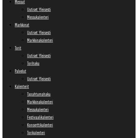
Messut
Uutiset: Yleisesti
Messukalenteri
Markkinat
Uutiset: Yleisesti
Markkinakalenteri
Torit
Uutiset: Yleisesti
Torihaku
Palvelut
Uutiset: Yleisesti
Kalenterit
Tapahtumahaku
Markkinakalenteri
Messukalenteri
Festivaalikalenteri
Konserttikalenteri
Torikalenteri