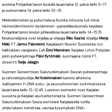
avoinna Pohjankartanon koululla lauantaina 13. päivä kello 9–17
ja sunnuntaina 14. päivä kello 10–15.
Mielenkiintoinen ja puhutteleva
Kuinka minusta tuli minä.
Heimoidentiteetin löytäminen
-paneelikeskustelu käydään
Pohjankartanon koulun juhlasalissa lauantaina kello 14–15.15.
Keskustelijoina ovat kirjailija ja ohjaaja
Riko Saatsi
, kirjailija
Merja
Mäki
, FT
Jarmo Paloniemi
, Karjalaiset Nuoret Šuomešša ry:n
hallituksen varajäsen, LuK
Enni Manninen
, Karjalan Liiton Pohjolan
piirin puheenjohtaja
Päivi Kytömäki
. Juontajana toimii FT,
dosentti
Seija Jalagin
.
Suomen Geneettisen Sukututkimuksen Seuran puheenjohtaja
ja väitöskirjatutkija
Ari Kolehmainen
luennoi aiheesta
Isälinjainen Y-DNA suku- ja asutushistorian tutkimuksessa
lauantaina kello 12–12.45. Luennon esimerkit ovat Karjalan
suvuista ja Karjalan asutushistoriasta. Suomen Geneettinen
Sukututkimuksen Seura esittelee Karjalaisella torilla
yhdistyksen toimintaa, vastaa kysymyksiin DNA-