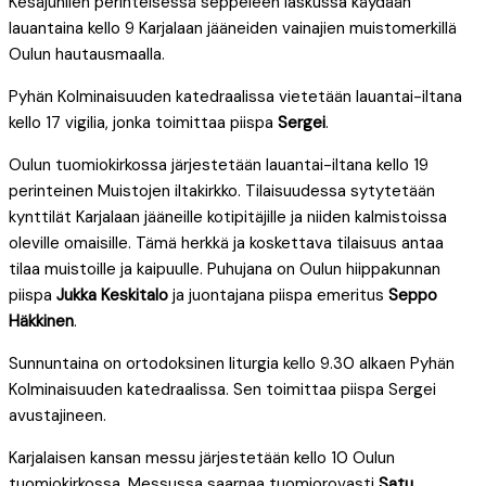
Kesäjuhlien perinteisessä seppeleen laskussa käydään
lauantaina kello 9 Karjalaan jääneiden vainajien muistomerkillä
Oulun hautausmaalla.
Pyhän Kolminaisuuden katedraalissa vietetään lauantai-iltana
kello 17 vigilia, jonka toimittaa piispa
Sergei
.
Oulun tuomiokirkossa järjestetään lauantai-iltana kello 19
perinteinen Muistojen iltakirkko. Tilaisuudessa sytytetään
kynttilät Karjalaan jääneille kotipitäjille ja niiden kalmistoissa
oleville omaisille. Tämä herkkä ja koskettava tilaisuus antaa
tilaa muistoille ja kaipuulle. Puhujana on Oulun hiippakunnan
piispa
Jukka Keskitalo
ja juontajana piispa emeritus
Seppo
Häkkinen
.
Sunnuntaina on ortodoksinen liturgia kello 9.30 alkaen Pyhän
Kolminaisuuden katedraalissa. Sen toimittaa piispa Sergei
avustajineen.
Karjalaisen kansan messu järjestetään kello 10 Oulun
tuomiokirkossa. Messussa saarnaa tuomiorovasti
Satu