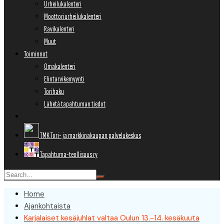
Urheilukalenteri
Moottoriurheilukalenteri
Ravikalenteri
Muut
Toiminnot
Omakalenteri
Elintarvikemyynti
Torihaku
Lähetä tapahtuman tiedot
TMK Tori- ja markkinakaupan palvelukeskus
Tapahtuma-teollisuus ry
Home
Ajankohtaista
Karjalaiset kesäjuhlat valtaa Oulun 13.-14. kesäkuuta