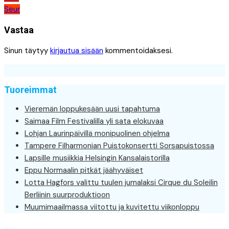
Seur
selaus
Vastaa
Sinun täytyy
kirjautua sisään
kommentoidaksesi.
Tuoreimmat
Vieremän loppukesään uusi tapahtuma
Saimaa Film Festivalilla yli sata elokuvaa
Lohjan Laurinpäivillä monipuolinen ohjelma
Tampere Filharmonian Puistokonsertti Sorsapuistossa
Lapsille musiikkia Helsingin Kansalaistorilla
Eppu Normaalin pitkät jäähyväiset
Lotta Hagfors valittu tuulen jumalaksi Cirque du Soleilin
Berliinin suurproduktioon
Muumimaailmassa viitottu ja kuvitettu viikonloppu