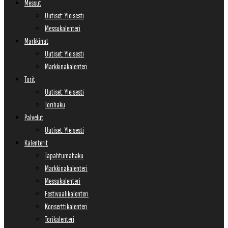
Messut
Uutiset: Yleisesti
Messukalenteri
Markkinat
Uutiset: Yleisesti
Markkinakalenteri
Torit
Uutiset: Yleisesti
Torihaku
Palvelut
Uutiset: Yleisesti
Kalenterit
Tapahtumahaku
Markkinakalenteri
Messukalenteri
Festivaalikalenteri
Konserttikalenteri
Torikalenteri