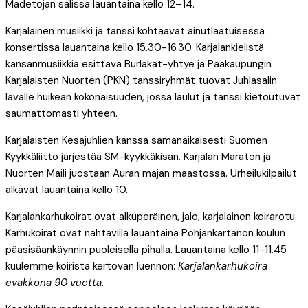
Madetojan salissa lauantaina kello 12–14.
Karjalainen musiikki ja tanssi kohtaavat ainutlaatuisessa
konsertissa lauantaina kello 15.30-16.30. Karjalankielistä
kansanmusiikkia esittävä Burlakat-yhtye ja Pääkaupungin
Karjalaisten Nuorten (PKN) tanssiryhmät tuovat Juhlasalin
lavalle huikean kokonaisuuden, jossa laulut ja tanssi kietoutuvat
saumattomasti yhteen.
Karjalaisten Kesäjuhlien kanssa samanaikaisesti Suomen
Kyykkäliitto järjestää SM-kyykkäkisan. Karjalan Maraton ja
Nuorten Maili juostaan Auran majan maastossa. Urheilukilpailut
alkavat lauantaina kello 10.
Karjalankarhukoirat ovat alkuperäinen, jalo, karjalainen koirarotu.
Karhukoirat ovat nähtävillä lauantaina Pohjankartanon koulun
pääsisäänkäynnin puoleisella pihalla. Lauantaina kello 11-11.45
kuulemme koirista kertovan luennon:
Karjalankarhukoira
evakkona 90 vuotta
.