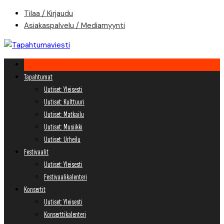
Skip
Tilaa / Kirjaudu
to
Asiakaspalvelu / Mediamyynti
content
Tapahtumat
Uutiset: Yleisesti
Uutiset: Kulttuuri
Uutiset: Matkailu
Uutiset: Musiikki
Uutiset: Urheilu
Festivaalit
Uutiset: Yleisesti
Festivaalikalenteri
Konsertit
Uutiset: Yleisesti
Konserttikalenteri