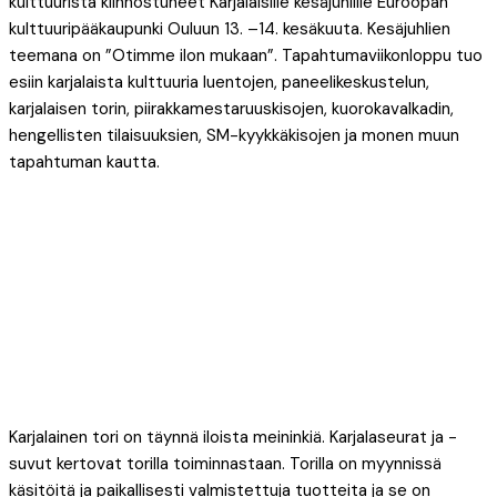
kulttuurista kiinnostuneet Karjalaisille kesäjuhlille Euroopan
kulttuuripääkaupunki Ouluun 13. –14. kesäkuuta. Kesäjuhlien
teemana on ”Otimme ilon mukaan”. Tapahtumaviikonloppu tuo
esiin karjalaista kulttuuria luentojen, paneelikeskustelun,
karjalaisen torin, piirakkamestaruuskisojen, kuorokavalkadin,
hengellisten tilaisuuksien, SM-kyykkäkisojen ja monen muun
tapahtuman kautta.
Karjalainen tori on täynnä iloista meininkiä. Karjalaseurat ja -
suvut kertovat torilla toiminnastaan. Torilla on myynnissä
käsitöitä ja paikallisesti valmistettuja tuotteita ja se on