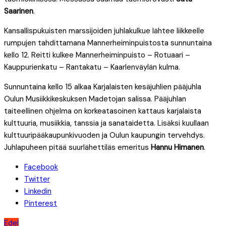
Saarinen
.
Kansallispukuisten marssijoiden juhlakulkue lähtee liikkeelle
rumpujen tahdittamana Mannerheiminpuistosta sunnuntaina
kello 12. Reitti kulkee Mannerheiminpuisto – Rotuaari –
Kauppurienkatu – Rantakatu – Kaarlenväylän kulma.
Sunnuntaina kello 15 alkaa Karjalaisten kesäjuhlien pääjuhla
Oulun Musiikkikeskuksen Madetojan salissa. Pääjuhlan
taiteellinen ohjelma on korkeatasoinen kattaus karjalaista
kulttuuria, musiikkia, tanssia ja sanataidetta. Lisäksi kuullaan
kulttuuripääkaupunkivuoden ja Oulun kaupungin tervehdys.
Juhlapuheen pitää suurlähettiläs emeritus
Hannu Himanen
.
Facebook
Twitter
Linkedin
Pinterest
Artikkelien
Edel