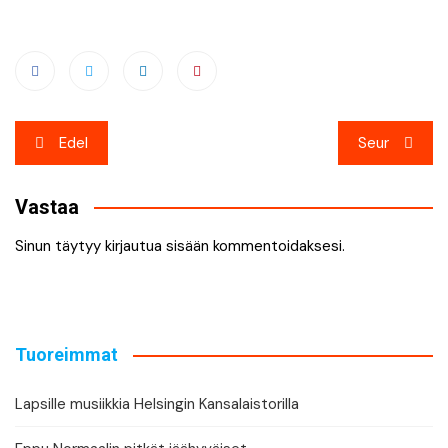
Artikkelien
Edel
Seur
selaus
Vastaa
Sinun täytyy
kirjautua sisään
kommentoidaksesi.
Tuoreimmat
Lapsille musiikkia Helsingin Kansalaistorilla