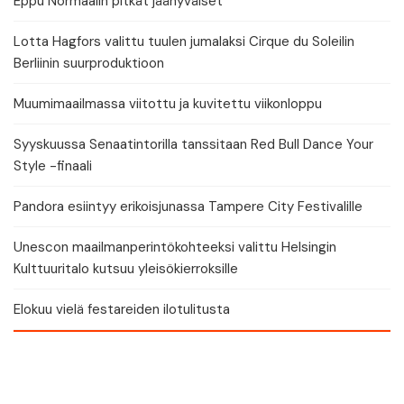
Eppu Normaalin pitkät jäähyväiset
Lotta Hagfors valittu tuulen jumalaksi Cirque du Soleilin
Berliinin suurproduktioon
Muumimaailmassa viitottu ja kuvitettu viikonloppu
Syyskuussa Senaatintorilla tanssitaan Red Bull Dance Your
Style -finaali
Pandora esiintyy erikoisjunassa Tampere City Festivalille
Unescon maailmanperintökohteeksi valittu Helsingin
Kulttuuritalo kutsuu yleisökierroksille
Elokuu vielä festareiden ilotulitusta