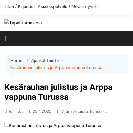
Skip
Tilaa / Kirjaudu
Asiakaspalvelu / Mediamyynti
to
content
Home
Ajankohtaista
Kesärauhan julistus ja Arppa vappuna Turussa
Kesärauhan julistus ja Arppa
vappuna Turussa
,
Toimitus
23.4.2025
Ajankohtaista
Konsertit