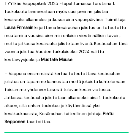
TYYlikäs Vappupiknik 2025 -tapahtumassa torstaina 1.
toukokuuta lanseerataan myös uusi perinne julistaa
kesärauha alkaneeksi jatkossa aina vapunpäivänä. Toimittaja
Laura Frimanin
kirjoittama kesärauhan julistus on toteutettu
muutamina vuosina aiemmin erilaisin viestinnällisin tavoin,
mutta jatkossa kesärauha julistetaan livenä. Kesärauhan tänä
vuonna julistaa Vuoden turkulaiseksi 2024 valittu
kestävyysjuoksija
Mustafe Muuse
.
–
Vappuna ensimmäistä kertaa toteutettava kesärauhan
julistus on tapamme kannustaa meitä jokaista kohtelemaan
toisiamme yhdenvertaisesti tulevan kesän vietossa.
Jatkossa kesärauha julistetaan alkaneeksi aina 1. toukokuuta
alkaen, sillä onhan toukokuu jo käytännössä yksi
kesäkuukausista, Kesärauhan taiteellinen johtaja
Pietu
Sepponen
taustoittaa.