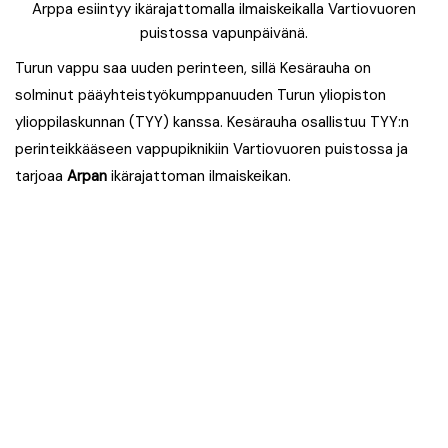
Arppa esiintyy ikärajattomalla ilmaiskeikalla Vartiovuoren
puistossa vapunpäivänä.
Turun vappu saa uuden perinteen, sillä Kesärauha on
solminut pääyhteistyökumppanuuden Turun yliopiston
ylioppilaskunnan (TYY) kanssa. Kesärauha osallistuu TYY:n
perinteikkääseen vappupiknikiin Vartiovuoren puistossa ja
tarjoaa
Arpan
ikärajattoman ilmaiskeikan.