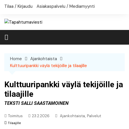
Skip
Tilaa / Kirjaudu
Asiakaspalvelu / Mediamyynti
to
content
Home
Ajankohtaista
Kulttuuripankki väylä tekijöille ja tilaajille
Kulttuuripankki väylä tekijöille ja
tilaajille
Teksti Salli Saastamoinen
,
Toimitus
23.2.2026
Ajankohtaista
Palvelut
Tilaajille