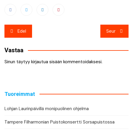
Artikkelien
Edel
Seur
selaus
Vastaa
Sinun täytyy
kirjautua sisään
kommentoidaksesi.
Tuoreimmat
Lohjan Laurinpäivillä monipuolinen ohjelma
Tampere Filharmonian Puistokonsertti Sorsapuistossa