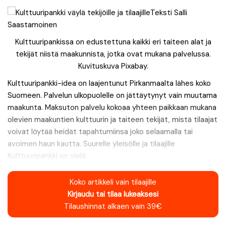
Kulttuuripankissa on edustettuna kaikki eri taiteen alat ja
tekijät niistä maakunnista, jotka ovat mukana palvelussa.
Kuvituskuva Pixabay.
Kulttuuripankki-idea on laajentunut Pirkanmaalta lähes koko
Suomeen. Palvelun ulkopuolelle on jättäytynyt vain muutama
maakunta. Maksuton palvelu kokoaa yhteen paikkaan mukana
olevien maakuntien kulttuurin ja taiteen tekijät, mistä tilaajat
voivat löytää heidät tapahtumiinsa joko selaamalla tai
avoimen haun kautta. Suurelle yleisölle ja tilaajille
Kulttuuripankki on vielä...
Koko artikkeli vain tilaajille
Kirjaudu tai tilaa lukeaksesi
Tilaushinnat alkaen vain 39€