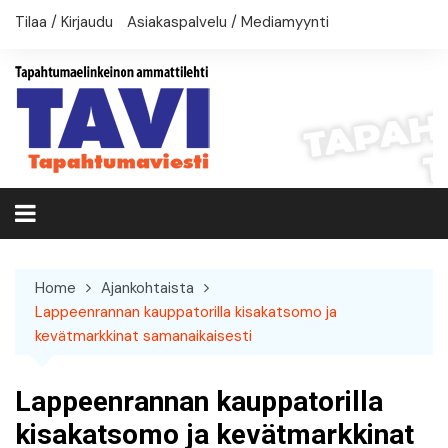
Skip
Tilaa / Kirjaudu
Asiakaspalvelu / Mediamyynti
to
content
Home
Ajankohtaista
Lappeenrannan kauppatorilla kisakatsomo ja
kevätmarkkinat samanaikaisesti
Lappeenrannan kauppatorilla
kisakatsomo ja kevätmarkkinat