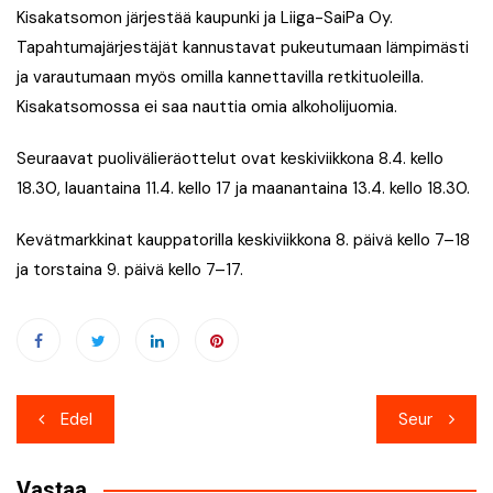
Kisakatsomon järjestää kaupunki ja Liiga-SaiPa Oy.
Tapahtumajärjestäjät kannustavat pukeutumaan lämpimästi
ja varautumaan myös omilla kannettavilla retkituoleilla.
Kisakatsomossa ei saa nauttia omia alkoholijuomia.
Seuraavat puolivälieräottelut ovat keskiviikkona 8.4. kello
18.30, lauantaina 11.4. kello 17 ja maanantaina 13.4. kello 18.30.
Kevätmarkkinat kauppatorilla keskiviikkona 8. päivä kello 7–18
ja torstaina 9. päivä kello 7–17.
Artikkelien
Edel
Seur
selaus
Vastaa