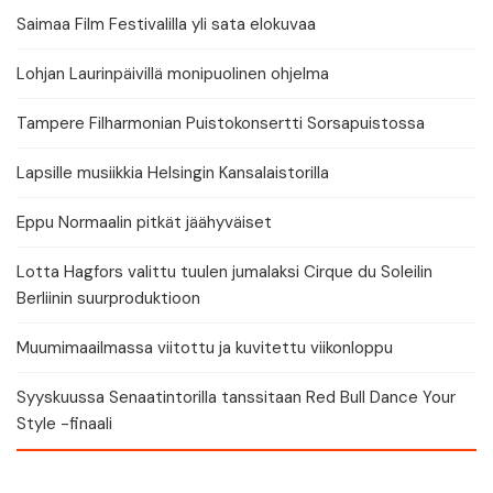
Saimaa Film Festivalilla yli sata elokuvaa
Lohjan Laurinpäivillä monipuolinen ohjelma
Tampere Filharmonian Puistokonsertti Sorsapuistossa
Lapsille musiikkia Helsingin Kansalaistorilla
Eppu Normaalin pitkät jäähyväiset
Lotta Hagfors valittu tuulen jumalaksi Cirque du Soleilin
Berliinin suurproduktioon
Muumimaailmassa viitottu ja kuvitettu viikonloppu
Syyskuussa Senaatintorilla tanssitaan Red Bull Dance Your
Style -finaali