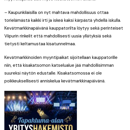
– Kaupunkilaisilla on nyt mahtava mahdollisuus ottaa
torielämästä kaikki irti ja iskeä kaksi kärpästä yhdellä iskulla.
Kevätmarkkinapäivänä kauppatorilta löytyy sekä perinteiset
Viipurin rinkelit että mahdollisesti uusia yllätyksiä sekä
tietysti keltamustaa kisatunnelmaa.
Kevätmarkkinoiden myyntipaikat sijoitellaan kauppatorille
niin, että kisakatsomon katselualue jää mahdollisimman
suureksi näytön edustalle. Kisakatsomossa ei ole
poikkeuksellisesti anniskelua kevätmarkkinapäivänä.