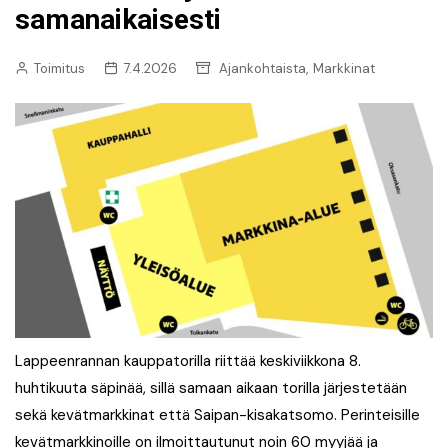
samanaikaisesti
,
Toimitus
7.4.2026
Ajankohtaista
Markkinat
Lappeenrannan kauppatorilla riittää keskiviikkona 8.
huhtikuuta säpinää, sillä samaan aikaan torilla järjestetään
sekä kevätmarkkinat että Saipan-kisakatsomo. Perinteisille
kevätmarkkinoille on ilmoittautunut noin 60 myyjää ja