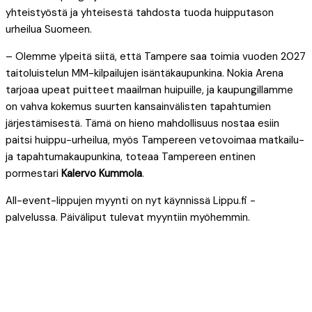
yhteistyöstä ja yhteisestä tahdosta tuoda huipputason
urheilua Suomeen.
– Olemme ylpeitä siitä, että Tampere saa toimia vuoden 2027
taitoluistelun MM-kilpailujen isäntäkaupunkina. Nokia Arena
tarjoaa upeat puitteet maailman huipuille, ja kaupungillamme
on vahva kokemus suurten kansainvälisten tapahtumien
järjestämisestä. Tämä on hieno mahdollisuus nostaa esiin
paitsi huippu-urheilua, myös Tampereen vetovoimaa matkailu-
ja tapahtumakaupunkina, toteaa Tampereen entinen
pormestari
Kalervo Kummola
.
All-event-lippujen myynti on nyt käynnissä Lippu.fi -
palvelussa. Päiväliput tulevat myyntiin myöhemmin.