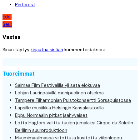
Pinterest
Artikkelien
Edel
Seur
selaus
Vastaa
Sinun täytyy
kirjautua sisään
kommentoidaksesi.
Tuoreimmat
Saimaa Film Festivalilla yli sata elokuvaa
Lohjan Laurinpäivillä monipuolinen ohjelma
Tampere Filharmonian Puistokonsertti Sorsapuistossa
Lapsille musiikkia Helsingin Kansalaistorilla
Eppu Normaalin pitkät jäähyväiset
Lotta Hagfors valittu tuulen jumalaksi Cirque du Soleilin
Berliinin suurproduktioon
Muumimaailmassa viitottu ja kuvitettu viikonloppu