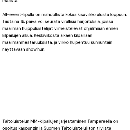
maasta.
All-event-lipulla on mahdollista kokea kisaviikko alusta loppuun.
Tiistaina 16. päivä voi seurata virallisia harjoituksia, joissa
maailman huippuluistelijat viimeistelevät ohjelmiaan ennen
kilpailujen alkua. Keskiviikosta alkaen kilpaillaan
maailmanmestaruuksista, ja viikko huipentuu sunnuntain
näyttävään show’hun.
Taitoluistelun MM-kilpailujen järjestäminen Tampereella on
osoitus kaupungin ja Suomen Taitoluisteluliiton tiiviistä