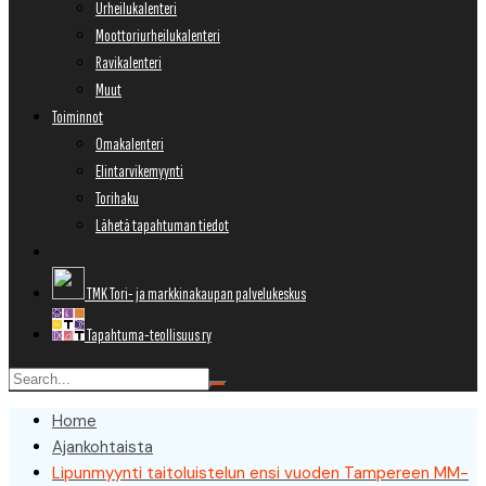
Urheilukalenteri
Moottoriurheilukalenteri
Ravikalenteri
Muut
Toiminnot
Omakalenteri
Elintarvikemyynti
Torihaku
Lähetä tapahtuman tiedot
TMK Tori- ja markkinakaupan palvelukeskus
Tapahtuma-teollisuus ry
Home
Ajankohtaista
Lipunmyynti taitoluistelun ensi vuoden Tampereen MM-