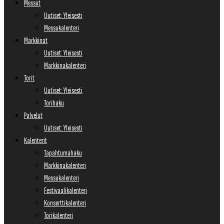
Messut
Uutiset: Yleisesti
Messukalenteri
Markkinat
Uutiset: Yleisesti
Markkinakalenteri
Torit
Uutiset: Yleisesti
Torihaku
Palvelut
Uutiset: Yleisesti
Kalenterit
Tapahtumahaku
Markkinakalenteri
Messukalenteri
Festivaalikalenteri
Konserttikalenteri
Torikalenteri