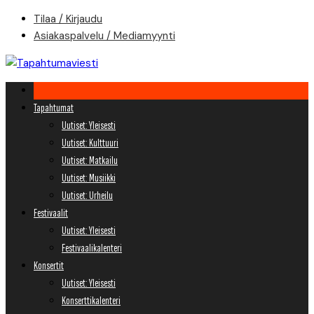
Skip
Tilaa / Kirjaudu
to
Asiakaspalvelu / Mediamyynti
content
Tapahtumat
Uutiset: Yleisesti
Uutiset: Kulttuuri
Uutiset: Matkailu
Uutiset: Musiikki
Uutiset: Urheilu
Festivaalit
Uutiset: Yleisesti
Festivaalikalenteri
Konsertit
Uutiset: Yleisesti
Konserttikalenteri