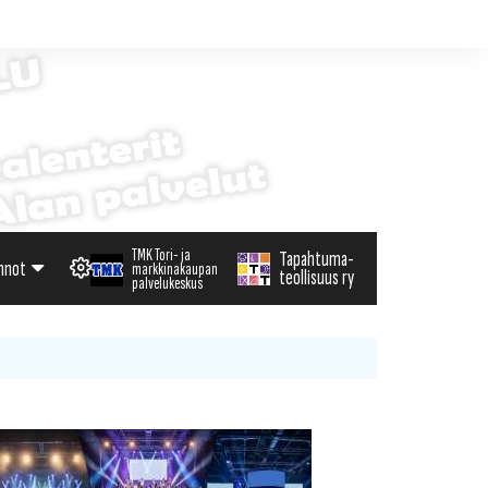
TMK Tori- ja
Tapahtuma-
nnot
markkinakaupan
teollisuus ry
palvelukeskus
alenteri
arvikemyynti
haku