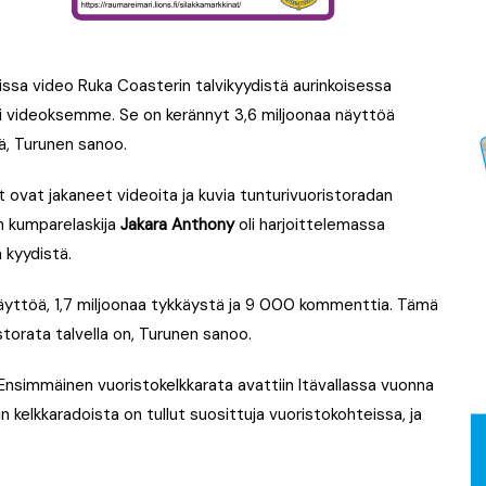
ssa video Ruka Coasterin talvikyydistä aurinkoisessa
i videoksemme. Se on kerännyt 3,6 miljoonaa näyttöä
, Turunen sanoo.
 ovat jakaneet videoita ja kuvia tunturivuoristoradan
n kumparelaskija
Jakara Anthony
oli harjoittelemassa
 kyydistä.
 näyttöä, 1,7 miljoonaa tykkäystä ja 9 000 kommenttia. Tämä
storata talvella on, Turunen sanoo.
. Ensimmäinen vuoristokelkkarata avattiin Itävallassa vuonna
n kelkkaradoista on tullut suosittuja vuoristokohteissa, ja