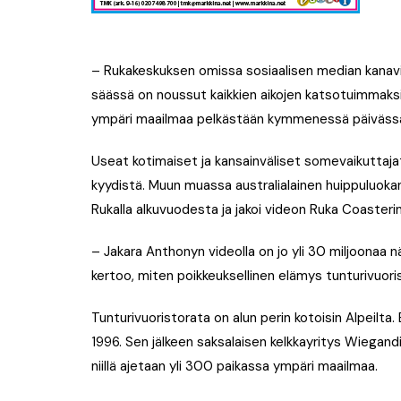
– Rukakeskuksen omissa sosiaalisen median kanavi
säässä on noussut kaikkien aikojen katsotuimmaks
ympäri maailmaa pelkästään kymmenessä päivässä
Useat kotimaiset ja kansainväliset somevaikuttajat
kyydistä. Muun muassa australialainen huippuluoka
Rukalla alkuvuodesta ja jakoi videon Ruka Coasterin
– Jakara Anthonyn videolla on jo yli 30 miljoonaa
kertoo, miten poikkeuksellinen elämys tunturivuori
Tunturivuoristorata on alun perin kotoisin Alpeilta
1996. Sen jälkeen saksalaisen kelkkayritys Wiegandi
niillä ajetaan yli 300 paikassa ympäri maailmaa.