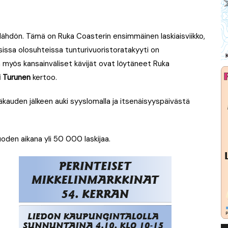
 lähdön. Tämä on Ruka Coasterin ensimmäinen laskiaisviikko,
sissa olosuhteissa tunturivuoristoratakyyti on
ä myös kansainväliset kävijät ovat löytäneet Ruka
i Turunen
kertoo.
äkauden jälkeen auki syyslomalla ja itsenäisyyspäivästä
den aikana yli 50 000 laskijaa.