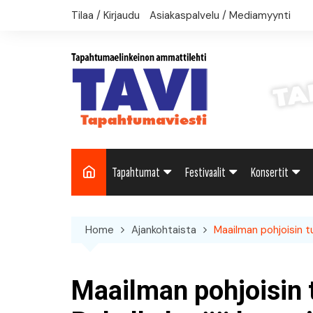
Skip
Tilaa / Kirjaudu
Asiakaspalvelu / Mediamyynti
to
content
Tapahtumat
Festivaalit
Konsertit
Uutiset: Yleisesti
Uutiset: Yleisesti
Uutiset: Yleise
Home
Ajankohtaista
Maailman pohjoisin t
Uutiset: Kulttuuri
Festivaalikalenteri
Konserttikalen
Uutiset: Matkailu
Maailman pohjoisin 