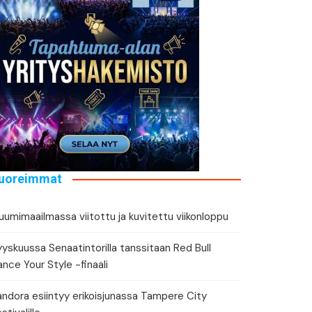
tä tapahtuman tiedot
eri
uoreimmat
umimaailmassa viitottu ja kuvitettu viikonloppu
yskuussa Senaatintorilla tanssitaan Red Bull
nce Your Style -finaali
andora esiintyy erikoisjunassa Tampere City