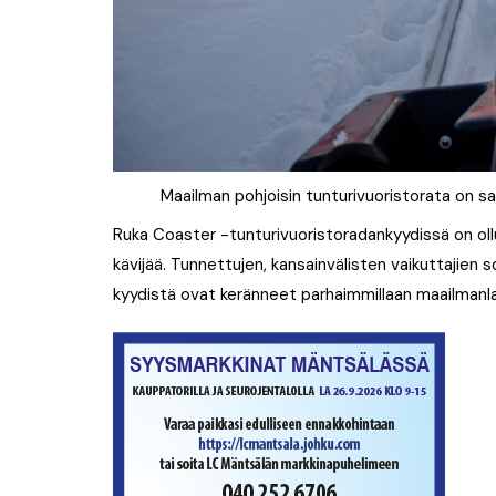
Maailman pohjoisin tunturivuoristorata on s
Ruka Coaster -tunturivuoristoradankyydissä on ol
kävijää. Tunnettujen, kansainvälisten vaikuttajien
kyydistä ovat keränneet parhaimmillaan maailmanla