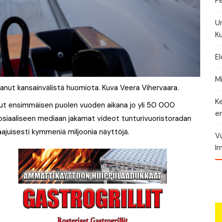
Fe
U
Ku
El
Mi
aanut kansainvälistä huomiota. Kuva Veera Vihervaara.
K
lut ensimmäisen puolen vuoden aikana jo yli 50 000
en
 sosiaaliseen mediaan jakamat videot tunturivuoristoradan
ajuisesti kymmeniä miljoonia näyttöjä.
Vu
Im