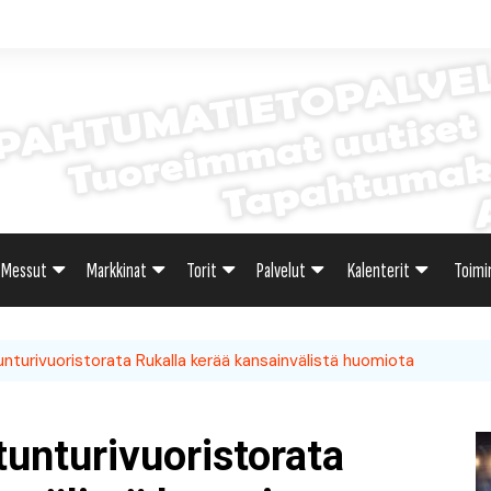
Messut
Markkinat
Torit
Palvelut
Kalenterit
Toimi
sti
Uutiset: Yleisesti
Uutiset: Yleisesti
Uutiset: Yleisesti
Uutiset: Yleisesti
Tapahtumahaku
Omak
unturivuoristorata Rukalla kerää kansainvälistä huomiota
teri
Messukalenteri
Markkinakalenteri
Torihaku
Markkinakalenteri
Elint
Messukalenteri
Tori
tunturivuoristorata