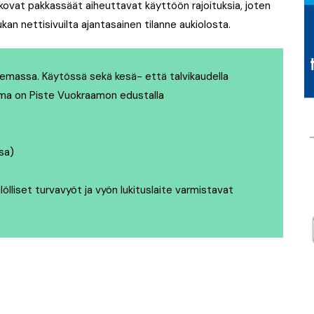
kovat pakkassäät aiheuttavat käyttöön rajoituksia, joten
an nettisivuilta ajantasainen tilanne aukiolosta.
semassa. Käytössä sekä kesä- että talvikaudella
sema on Piste Vuokraamon edustalla
sa)
ilölliset turvavyöt ja vyön lukituslaite varmistavat