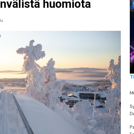
Festivaalikalenteri
Lähe
invälistä huomiota
Konserttikalenteri
lu
Torikalenteri
Urheilukalenteri
Moottoriurheilukalent
Ravikalenteri
T
Muut
Mu
Sy
Da
P