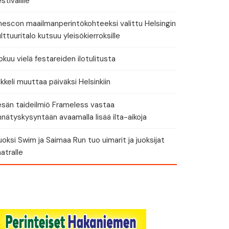
stivalille
nescon maailmanperintökohteeksi valittu Helsingin
lttuuritalo kutsuu yleisökierroksille
okuu vielä festareiden ilotulitusta
kkeli muuttaa päiväksi Helsinkiin
esän taideilmiö Frameless vastaa
nätyskysyntään avaamalla lisää ilta-aikoja
oksi Swim ja Saimaa Run tuo uimarit ja juoksijat
atralle