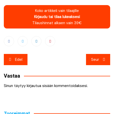
Koko artikkeli vain tilaajille
Kirjaudu tai tilaa lukeaksesi
Tilaushinnat alkaen vain 39€
Artikkelien
Edel
Seur
selaus
Vastaa
Sinun täytyy
kirjautua sisään
kommentoidaksesi.
Tuoreimmat