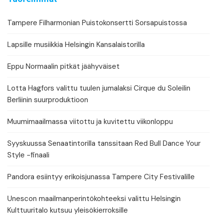
Tampere Filharmonian Puistokonsertti Sorsapuistossa
Lapsille musiikkia Helsingin Kansalaistorilla
Eppu Normaalin pitkät jäähyväiset
Lotta Hagfors valittu tuulen jumalaksi Cirque du Soleilin
Berliinin suurproduktioon
Muumimaailmassa viitottu ja kuvitettu viikonloppu
Syyskuussa Senaatintorilla tanssitaan Red Bull Dance Your
Style -finaali
Pandora esiintyy erikoisjunassa Tampere City Festivalille
Unescon maailmanperintökohteeksi valittu Helsingin
Kulttuuritalo kutsuu yleisökierroksille