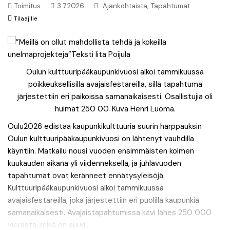
,
Toimitus
3.7.2026
Ajankohtaista
Tapahtumat
Tilaajille
Oulun kulttuuripääkaupunkivuosi alkoi tammikuussa
poikkeuksellisilla avajaisfestareilla, sillä tapahtuma
järjestettiin eri paikoissa samanaikaisesti. Osallistujia oli
huimat 250 00. Kuva Henri Luoma.
Oulu2026 edistää kaupunkikulttuuria suurin harppauksin
Oulun kulttuuripääkaupunkivuosi on lähtenyt vauhdilla
käyntiin. Matkailu nousi vuoden ensimmäisten kolmen
kuukauden aikana yli viidenneksellä, ja juhlavuoden
tapahtumat ovat keränneet ennätysyleisöjä.
Kulttuuripääkaupunkivuosi alkoi tammikuussa
avajaisfestareilla, joka järjestettiin eri puolilla kaupunkia
samanaikaisesti. Avajaistapahtumissa kävi lähes 250 000
vierasta, mikä on suuri...