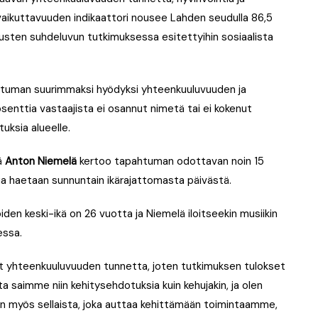
 vaikuttavuuden indikaattori nousee Lahden seudulla 86,5
austen suhdeluvun tutkimuksessa esitettyihin sosiaalista
ahtuman suurimmaksi hyödyksi yhteenkuuluvuuden ja
osenttia vastaajista ei osannut nimetä tai ei kokenut
uksia alueelle.
ä
Anton Niemelä
kertoo tapahtuman odottavan noin 15
vua haetaan sunnuntain ikärajattomasta päivästä.
n keski-ikä on 26 vuotta ja Niemelä iloitseekin musiikin
essa.
vat yhteenkuuluvuuden tunnetta, joten tutkimuksen tulokset
ta saimme niin kehitysehdotuksia kuin kehujakin, ja olen
on myös sellaista, joka auttaa kehittämään toimintaamme,