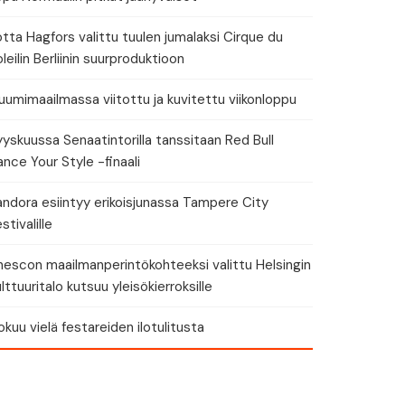
tta Hagfors valittu tuulen jumalaksi Cirque du
leilin Berliinin suurproduktioon
eri
umimaailmassa viitottu ja kuvitettu viikonloppu
yskuussa Senaatintorilla tanssitaan Red Bull
nce Your Style -finaali
andora esiintyy erikoisjunassa Tampere City
stivalille
nescon maailmanperintökohteeksi valittu Helsingin
lttuuritalo kutsuu yleisökierroksille
okuu vielä festareiden ilotulitusta