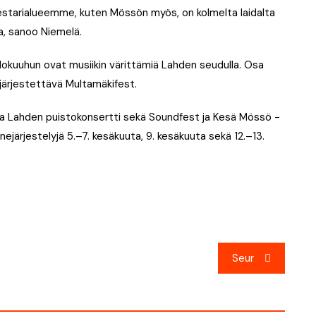
Festarialueemme, kuten Mössön myös, on kolmelta laidalta
, sanoo Niemelä.
elokuuhun ovat musiikin värittämiä Lahden seudulla. Osa
ärjestettävä Multamäkifest.
ia Lahden puistokonsertti sekä Soundfest ja Kesä Mössö -
nnejärjestelyjä 5.–7. kesäkuuta, 9. kesäkuuta sekä 12.–13.
Seur