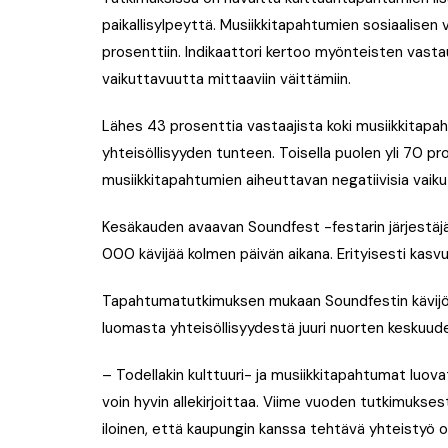
paikallisylpeyttä. Musiikkitapahtumien sosiaalisen
prosenttiin. Indikaattori kertoo myönteisten vast
vaikuttavuutta mittaaviin väittämiin.
Lähes 43 prosenttia vastaajista koki musiikkitap
yhteisöllisyyden tunteen. Toisella puolen yli 70 pr
musiikkitapahtumien aiheuttavan negatiivisia vaikut
Kesäkauden avaavan Soundfest -festarin järjestäj
000 kävijää kolmen päivän aikana. Erityisesti kas
Tapahtumatutkimuksen mukaan Soundfestin kävijöide
luomasta yhteisöllisyydestä juuri nuorten keskuud
– Todellakin kulttuuri- ja musiikkitapahtumat luo
voin hyvin allekirjoittaa. Viime vuoden tutkimukses
iloinen, että kaupungin kanssa tehtävä yhteistyö 