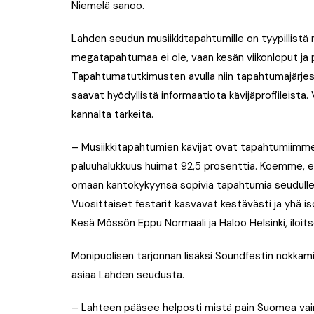
Niemelä sanoo.
Lahden seudun musiikkitapahtumille on tyypillistä m
megatapahtumaa ei ole, vaan kesän viikonloput ja pit
Tapahtumatutkimusten avulla niin tapahtumajärjest
saavat hyödyllistä informaatiota kävijäprofiileista
kannalta tärkeitä.
– Musiikkitapahtumien kävijät ovat tapahtumiimme 
paluuhalukkuus huimat 92,5 prosenttia. Koemme, 
omaan kantokykyynsä sopivia tapahtumia seudullemm
Vuosittaiset festarit kasvavat kestävästi ja yhä 
Kesä Mössön Eppu Normaali ja Haloo Helsinki, iloit
Monipuolisen tarjonnan lisäksi Soundfestin nokkami
asiaa Lahden seudusta.
– Lahteen pääsee helposti mistä päin Suomea vai