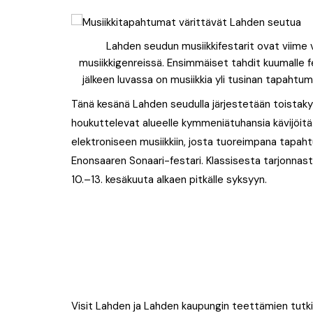
Lahden seudun musiikkifestarit ovat viime 
musiikkigenreissä. Ensimmäiset tahdit kuumalle f
jälkeen luvassa on musiikkia yli tusinan tapahtuman
Tänä kesänä Lahden seudulla järjestetään toistaky
houkuttelevat alueelle kymmeniätuhansia kävijöitä
elektroniseen musiikkiin, josta tuoreimpana tapa
Enonsaaren Sonaari-festari. Klassisesta tarjonnast
10.–13. kesäkuuta alkaen pitkälle syksyyn.
Visit Lahden ja Lahden kaupungin teettämien tut