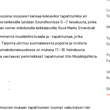
Torikalenteri
Lo
Urheilukalenteri
So
vuosina nousseet kansaa kokoaviksi tapahtumiksi eri
estarikesälle lyödään Soundfestissä 5.–7. kesäkuuta, jonka
Moottoriurheilukalent
Mu
 verran erikokoisilla keikkalavoilla. Kuva Marko Strandvall.
mmentä musiikkifestivaalia ja -tapahtumaa, jotka
Ravikalenteri
Sy
. Tarjonta ulottuu suomalaisesta popista ja rockista
Da
Muut
htumakokonaisuudessa on mukana 17.–18. heinäkuuta
P
a vastaavat perinteikkäät tapahtumat Iitin Musiikkijuhlista
Fe
U
Ku
El
kimusten mukaan tapahtumien tuomat vaikutukset niin