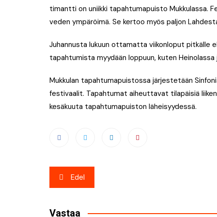
timantti on uniikki tapahtumapuisto Mukkulassa. 
veden ympäröimä. Se kertoo myös paljon Lahdesta
Juhannusta lukuun ottamatta viikonloput pitkälle 
tapahtumista myydään loppuun, kuten Heinolassa j
Mukkulan tapahtumapuistossa järjestetään Sinfon
festivaalit. Tapahtumat aiheuttavat tilapäisiä liike
kesäkuuta tapahtumapuiston läheisyydessä.
Artikkelien
Edel
selaus
Vastaa