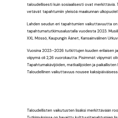
taloudellisesti kuin sosiaalisesti ovat merkittäviä
vetävät tapahtumiin yleisöä maakunnan ulkopuolelt
Lahden seudun eri tapahtumien vaikuttavuutta on t
tapahtumatutkimusalustalla vuodesta 2023. Musii
XXL Mössö, Kaupungin Äänet, Kansainvälinen Urkuviik
Vuosina 2023–2026 tutkittujen kuuden erilaisen ja 
viipymä oli 2,26 vuorokautta. Pisimmät viipymät olivat 
Tapahtumakävijöiden, matkailijoiden ja paikalliste
Taloudellinen vaikuttavuus nousee kaksipäiväisessä
Taloudellisten vaikutusten lisäksi merkittävään ro
Tutkimuksissa on havaittu kulttuuritapahtumien li