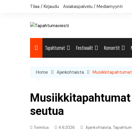
Skip
Tilaa / Kirjaudu
Asiakaspalvelu / Mediamyynti
to
content
Tapahtumat
Festivaalit
Konsertit
Uutiset: Yleisesti
Uutiset: Yleisesti
Uutiset: Yleises
Home
Ajankohtaista
Musiikkitapahtumat
Uutiset: Kulttuuri
Festivaalikalenteri
Konserttikalent
Uutiset: Matkailu
Musiikkitapahtumat 
Uutiset: Musiikki
seutua
Uutiset: Urheilu
,
Toimitus
4.6.2026
Ajankohtaista
Tapahtum