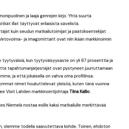
onipuolinen ja laaja genrejen kirjo. Yhtä suurta
kät illat täyttyvät erilaisista sävelistä.
äjät kuin seudun matkailutoimijat ja päätöksentekijät
. Vetovoima- ja imagomittarit ovat niin ikään markkinoinnin
tyytyväisiä, kun tyytyväisyysaste on yli 87 prosenttia ja
että tapahtumanjärjestäjät ovat pystyneet juurruttamaan
e, ja että jokaisella on vahva oma profiilinsa.
isommat nimet houkuttelevat yleisöä, kuten tänä vuonna
see Visit Lahden markkinointijohtaja
Tiina Kallio
.
es Niemelä nostaa esille kaksi matkailulle merkittävää
n, olemme todella saavutettava kohde. Toinen, ehdoton