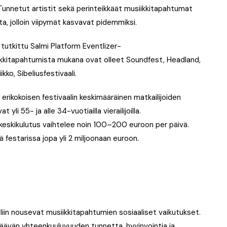
. Tunnetut artistit sekä perinteikkäät musiikkitapahtumat
a, jolloin viipymät kasvavat pidemmiksi.
utkittu Salmi Platform Eventlizer-
kkitapahtumista mukana ovat olleet Soundfest, Headland,
ko, Sibeliusfestivaali.
erikokoisen festivaalin keskimääräinen matkailijoiden
yli 55- ja alle 34-vuotiailla vierailijoilla.
n keskikulutus vaihtelee noin 100–200 euroon per päivä.
 festarissa jopa yli 2 miljoonaan euroon.
oliin nousevat musiikkitapahtumien sosiaaliset vaikutukset.
säävän yhteenkuuluvuuden tunnetta, hyvinvointia ja