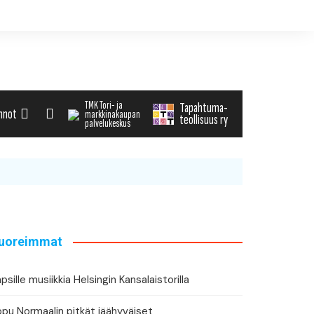
TMK Tori- ja
Tapahtuma-
nnot
markkinakaupan
teollisuus ry
palvelukeskus
alenteri
arvikemyynti
haku
uoreimmat
tä tapahtuman tiedot
psille musiikkia Helsingin Kansalaistorilla
ppu Normaalin pitkät jäähyväiset