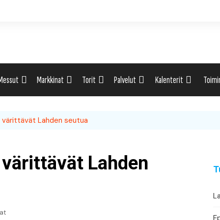
Messut
Markkinat
Torit
Palvelut
Kalenterit
Toimi
ti
Uutiset: Yleisesti
Uutiset: Yleisesti
Uutiset: Yleisesti
Uutiset: Yleisesti
Tapahtumahaku
Omak
 värittävät Lahden seutua
eri
Messukalenteri
Markkinakalenteri
Torihaku
Markkinakalenteri
Elint
Messukalenteri
Tori
värittävät Lahden
T
Festivaalikalenteri
Lähe
La
Konserttikalenteri
at
E