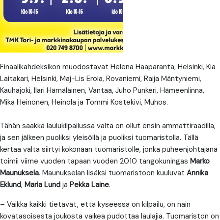
Finaalikahdeksikon muodostavat Helena Haaparanta, Helsinki, Kia
Laitakari, Helsinki, Maj-Lis Erola, Rovaniemi, Raija Mäntyniemi,
Kauhajoki, Ilari Hämäläinen, Vantaa, Juho Punkeri, Hämeenlinna,
Mika Heinonen, Heinola ja Tommi Kostekivi, Muhos.
Tähän saakka laulukilpailussa valta on ollut ensin ammattiraadilla,
ja sen jälkeen puoliksi yleisöllä ja puoliksi tuomaristolla. Tällä
kertaa valta siirtyi kokonaan tuomaristolle, jonka puheenjohtajana
toimii viime vuoden tapaan vuoden 2010 tangokuningas
Marko
Maunuksela
. Maunukselan lisäksi tuomaristoon kuuluvat
Annika
Eklund
,
Maria Lund
ja
Pekka Laine
.
– Vaikka kaikki tietävät, että kyseessä on kilpailu, on näin
kovatasoisesta joukosta vaikea pudottaa laulajia. Tuomariston on