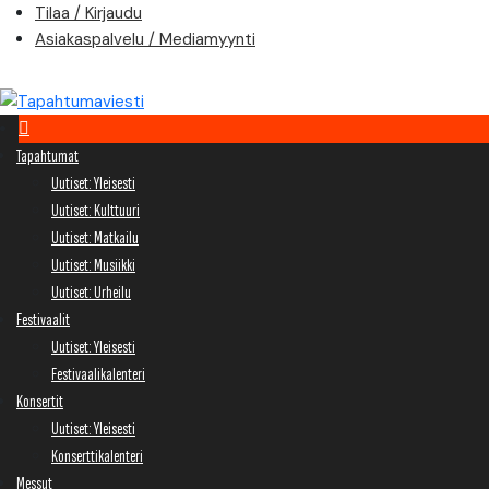
Skip
Tilaa / Kirjaudu
to
Asiakaspalvelu / Mediamyynti
content
Tapahtumat
Uutiset: Yleisesti
Uutiset: Kulttuuri
Uutiset: Matkailu
Uutiset: Musiikki
Uutiset: Urheilu
Festivaalit
Uutiset: Yleisesti
Festivaalikalenteri
Konsertit
Uutiset: Yleisesti
Konserttikalenteri
Messut