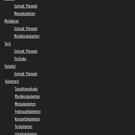
Uutiset: Yleisesti
Messukalenteri
Markkinat
Uutiset: Yleisesti
Markkinakalenteri
Torit
Uutiset: Yleisesti
Torihaku
Palvelut
Uutiset: Yleisesti
Kalenterit
Tapahtumahaku
Markkinakalenteri
Messukalenteri
Festivaalikalenteri
Konserttikalenteri
Torikalenteri
Urheilukalenteri