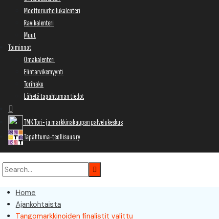
Moottoriurheilukalenteri
Ravikalenteri
Muut
Toiminnot
Omakalenteri
Elintarvikemyynti
Torihaku
Lähetä tapahtuman tiedot
TMK Tori- ja markkinakaupan palvelukeskus
Tapahtuma-teollisuus ry
Home
Ajankohtaista
Tangomarkkinoiden finalistit valittu