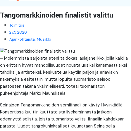
Tangomarkkinoiden finalistit valittu
Toimitus
27.5.2026
,
Ajankohtaista
Musiikki
– Molemmista sarjoista eteni taidokas laulajanelikko, joilla kaikilla
on erittäin hyvät mahdollisuudet nousta uusiksi karismaattisiksi
tähdiksi ja artisteiksi. Keskustelua käytiin paljon ja eriäviäkin
näkemyksiä esitettiin, mutta lopulta tuomaristo seisoo
päätösten takana yksimielisesti, totesi tuomariston
puheenjohtaja Marko Maunuksela.
Seinäjoen Tangomarkkinoiden semifinaali on käyty Hyvinkäällä.
Konsertissa kuultiin kuuttatoista livekarsinnasta jatkoon
edennyttä solistia, joista tuomaristo valitsi finaaliin kahdeksan
parasta. Uudet tangokuninkaalliset kruunataan Seinäjoella