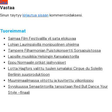
Seur
selaus
Vastaa
Sinun täytyy
kirjautua sisään
kommentoidaksesi.
Tuoreimmat
Saimaa Film Festivalilla yli sata elokuvaa
Lohjan Laurinpäivillä monipuolinen ohjelma
Tampere Filharmonian Puistokonsertti Sorsapuistossa
Lapsille musiikkia Helsingin Kansalaistorilla
Eppu Normaalin pitkät jäähyväiset
Lotta Hagfors valittu tuulen jumalaksi Cirque du Soleilin
Berliinin suurproduktioon
Muumimaailmassa viitottu ja kuvitettu viikonloppu
Syyskuussa Senaatintorilla tanssitaan Red Bull Dance Your
Style -finaali