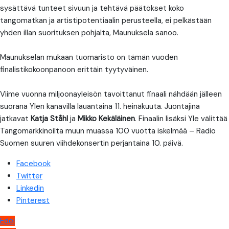
sysättävä tunteet sivuun ja tehtävä päätökset koko
tangomatkan ja artistipotentiaalin perusteella, ei pelkästään
yhden illan suorituksen pohjalta, Maunuksela sanoo.
Maunukselan mukaan tuomaristo on tämän vuoden
finalistikokoonpanoon erittäin tyytyväinen.
Viime vuonna miljoonayleisön tavoittanut finaali nähdään jälleen
suorana Ylen kanavilla lauantaina 11. heinäkuuta. Juontajina
jatkavat
Katja Ståhl
ja
Mikko Kekäläinen
. Finaalin lisäksi Yle välittää
Tangomarkkinoilta muun muassa 100 vuotta iskelmää – Radio
Suomen suuren viihdekonsertin perjantaina 10. päivä.
Facebook
Twitter
Linkedin
Pinterest
Artikkelien
Edel