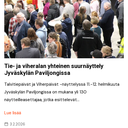
Tie- ja viheralan yhteinen suurnäyttely
Jyväskylän Paviljongissa
Talvitiepäivät ja Viherpäivät -näyttelyssä 11.-12. helmikuuta
Jyväskylän Paviljongissa on mukana yli 130
näytteilleasettajaa, jotka esittelevät…
Lue lisää
3.2.2026