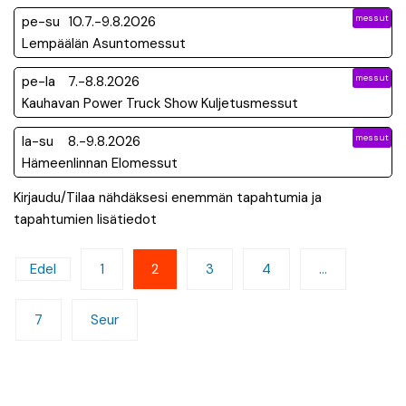
messut
pe-su
10.7.-9.8.2026
Lempäälän Asuntomessut
messut
pe-la
7.-8.8.2026
Kauhavan Power Truck Show Kuljetusmessut
messut
la-su
8.-9.8.2026
Hämeenlinnan Elomessut
Kirjaudu/Tilaa nähdäksesi enemmän tapahtumia ja
tapahtumien lisätiedot
Artikkelien
Edel
1
2
3
4
…
sivutus
7
Seur