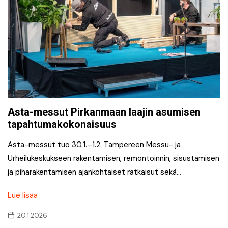
Asta-messut Pirkanmaan laajin asumisen
tapahtumakokonaisuus
Asta-messut tuo 30.1.–1.2. Tampereen Messu- ja
Urheilukeskukseen rakentamisen, remontoinnin, sisustamisen
ja piharakentamisen ajankohtaiset ratkaisut sekä…
Lue lisää
20.1.2026