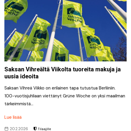
Saksan Vihreältä Viikolta tuoreita makuja ja
uusia ideoita
Saksan Vihreä Viikko on erilainen tapa tutustua Berliiniin.
100-vuotisjuhliaan viettänyt Grüne Woche on yksi maailman
tärkeimmistä…
Lue lisää
20.2.2026
Tilaajille