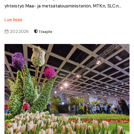
yhteistyö Maa- ja metsätalousministeriön, MTK:n, SLC:n…
Lue lisää
20.2.2026
Tilaajille