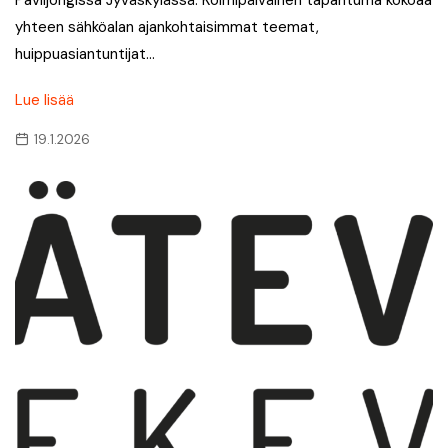
Paviljongissa Jyväskylässä. Kolmipäiväinen tapahtuma kokoaa
yhteen sähköalan ajankohtaisimmat teemat,
huippuasiantuntijat…
Lue lisää
19.1.2026