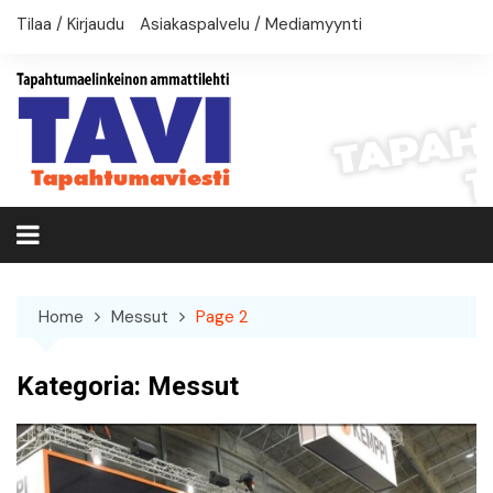
Skip
Tilaa / Kirjaudu
Asiakaspalvelu / Mediamyynti
to
content
Home
Messut
Page 2
Kategoria:
Messut