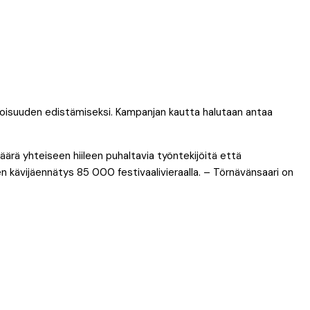
toisuuden edistämiseksi. Kampanjan kautta halutaan antaa
määrä yhteiseen hiileen puhaltavia työntekijöitä että
en kävijäennätys 85 000 festivaalivieraalla. – Törnävänsaari on