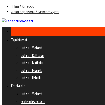
Skip
Tilaa / Kirjaudu
to
Asiakaspalvelu / Mediamyynti
content
Tapahtumat
Uutiset: Yleisesti
Uutiset: Kulttuuri
Uutiset: Matkailu
Uutiset: Musiikki
Uutiset: Urheilu
Festivaalit
Uutiset: Yleisesti
Festivaalikalenteri