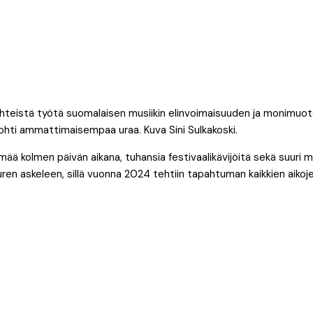
hteistä työtä suomalaisen musiikin elinvoimaisuuden ja monimuo
 kohti ammattimaisempaa uraa. Kuva Sini Sulkakoski.
hmää kolmen päivän aikana, tuhansia festivaalikävijöitä sekä suuri 
ren askeleen, sillä vuonna 2024 tehtiin tapahtuman kaikkien aikoj