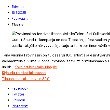
Toimitus
16.6.2025
Festivaalit
Tilaajille
Uudet Soundit -kampanja on osa Teoston ja festivaalien y
uusille tekijöille näkyvyyttä ja tarjota konkreettinen väylä
Tänä vuonna Provinssiin on tulossa yli 100 artistia ja esiintyjäry
vapaaehtoisia. Viime vuonna Provinssi saavutti historiassaan suu
uniikki...
Koko artikkeli vain tilaajille
Kirjaudu tai tilaa lukeaksesi
Tilaushinnat alkaen vain 39€
Facebook
Twitter
Linkedin
Pinterest