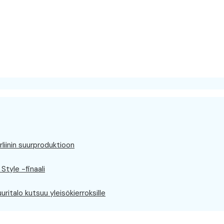
rliinin suurproduktioon
Style -finaali
ritalo kutsuu yleisökierroksille