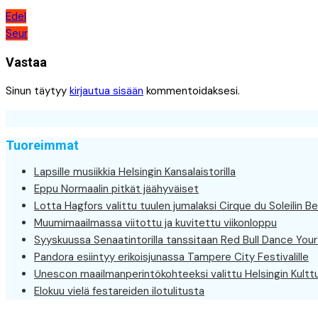
Artikkelien
Edel
Seur
selaus
Vastaa
Sinun täytyy
kirjautua sisään
kommentoidaksesi.
Tuoreimmat
Lapsille musiikkia Helsingin Kansalaistorilla
Eppu Normaalin pitkät jäähyväiset
Lotta Hagfors valittu tuulen jumalaksi Cirque du Soleilin Be
Muumimaailmassa viitottu ja kuvitettu viikonloppu
Syyskuussa Senaatintorilla tanssitaan Red Bull Dance Your 
Pandora esiintyy erikoisjunassa Tampere City Festivalille
Unescon maailmanperintökohteeksi valittu Helsingin Kulttuu
Elokuu vielä festareiden ilotulitusta