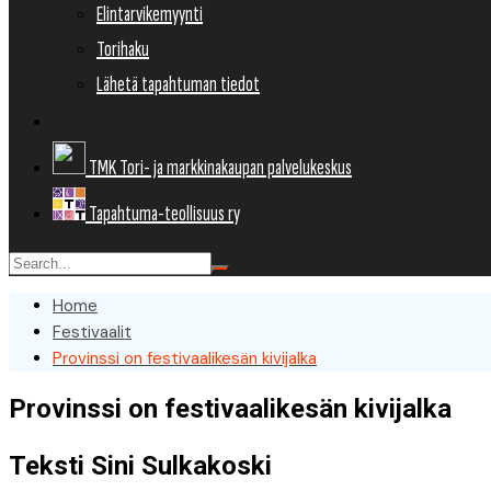
Elintarvikemyynti
Torihaku
Lähetä tapahtuman tiedot
TMK Tori- ja markkinakaupan palvelukeskus
Tapahtuma-teollisuus ry
Home
Festivaalit
Provinssi on festivaalikesän kivijalka
Provinssi on festivaalikesän kivijalka
Teksti Sini Sulkakoski