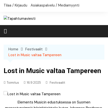
Skip
Tilaa / Kirjaudu
Asiakaspalvelu / Mediamyynti
to
content
Home
Festivaalit
Lost in Music valtaa Tampereen
Lost in Music valtaa Tampereen
Toimitus
16.9.2025
Festivaalit
Elements Musicin edustuksessa on Suomen
menestyneimpiä biisinkirjoittajia kuten Johannes Brotherus.