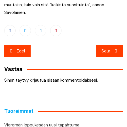
muutakin, kuin vain sitä ”kaikista suosituinta”, sanoo
Savolainen.
Artikkelien
Edel
Seur
selaus
Vastaa
Sinun täytyy
kirjautua sisään
kommentoidaksesi.
Tuoreimmat
Vieremän loppukesään uusi tapahtuma