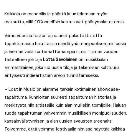
Keikkoja on mahdollista päästä kuuntelemaan myös
maksutta, sillä O’Connell’sin keikat ovat pääsymaksuttomia.
Viime vuosina festari on saanut palautetta, että
tapahtumassa haluttaisiin nähdä yhä monipuolisemmin uusia
ja hieman vielä tuntemattomampia nimiä. Tämän vuoden
taiteellinen johtaja
Lotta Savolainen
on musiikkialan
ammattilainen, joka luo uusia tiloja ja tekemisen kulttuuria
erityisesti indieartistien arvon tunnistamiseksi.
–
Lost In Music on alamme tärkein kotimainen showcase-
tapahtuma. Kunnioitan suuresti tapahtuman historiaa ja
merkitystä niin artisteille kuin alan muillekin toimijoille. Haluan
tuoda tapahtuman vahvemmin musiikillisen monipuolisuuden,
kansainvälistymisen ja alan uusien avausten areenaksi.
Toivomme, että voimme festivaalin nimissä näyttää kaikkea