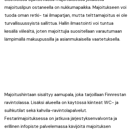
majoituslipun ostaneella on nukkumapaikka. Majoitukseen voi
tuoda oman retki- tai ilmapatjan, mutta telttamajoitus ei ole
turvallisuussyistä sallittua. Hallin ilmastointi voi tuntua
kesällä viileältä, joten majoittujia suositellaan varautumaan
lämpimällä makuupussilla ja asianmukaisella vaatetuksella.
Majoitushintaan sisältyy aamupala, joka tarjoillaan Finnrestan
ravintolassa. Lisäksi alueella on käytössä kiinteät WC- ja
suihkutilat sekä kahvila-ravintolapalvelut.
Festarimajoituksessa on jatkuva järjestyksenvalvonta ja
erillinen infopiste palvelemassa kävijöitä majoituksen