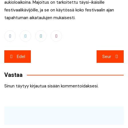
aukioloaikoina. Majoitus on tarkoitettu täysi-ikäisille
festivaalikävijöille, ja se on käytössä koko festivaalin ajan
tapahtuman aikataulujen mukaisesti.
Artikkelien
Edel
Seur
selaus
Vastaa
Sinun täytyy
kirjautua sisään
kommentoidaksesi.