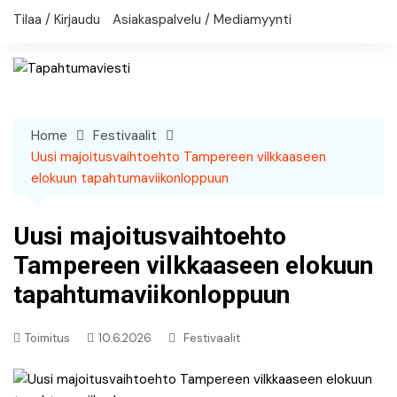
Skip
Tilaa / Kirjaudu
Asiakaspalvelu / Mediamyynti
to
content
Home
Festivaalit
Uusi majoitusvaihtoehto Tampereen vilkkaaseen
elokuun tapahtumaviikonloppuun
Uusi majoitusvaihtoehto
Tampereen vilkkaaseen elokuun
tapahtumaviikonloppuun
Toimitus
10.6.2026
Festivaalit