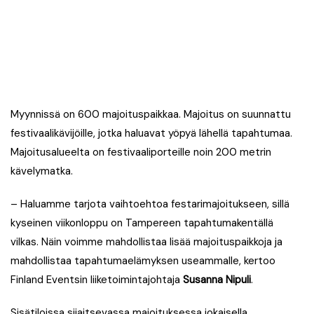
Myynnissä on 600 majoituspaikkaa. Majoitus on suunnattu
festivaalikävijöille, jotka haluavat yöpyä lähellä tapahtumaa.
Majoitusalueelta on festivaaliporteille noin 200 metrin
kävelymatka.
– Haluamme tarjota vaihtoehtoa festarimajoitukseen, sillä
kyseinen viikonloppu on Tampereen tapahtumakentällä
vilkas. Näin voimme mahdollistaa lisää majoituspaikkoja ja
mahdollistaa tapahtumaelämyksen useammalle, kertoo
Finland Eventsin liiketoimintajohtaja
Susanna Nipuli
.
Sisätiloissa sijaitsevassa majoituksessa jokaisella