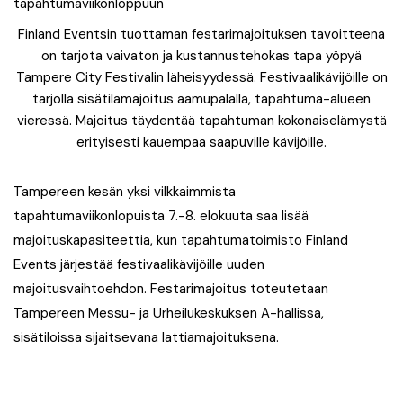
Finland Eventsin tuottaman festarimajoituksen tavoitteena
on tarjota vaivaton ja kustannustehokas tapa yöpyä
Tampere City Festivalin läheisyydessä. Festivaalikävijöille on
tarjolla sisätilamajoitus aamupalalla, tapahtuma-alueen
vieressä. Majoitus täydentää tapahtuman kokonaiselämystä
erityisesti kauempaa saapuville kävijöille.
Tampereen kesän yksi vilkkaimmista
tapahtumaviikonlopuista 7.-8. elokuuta saa lisää
majoituskapasiteettia, kun tapahtumatoimisto Finland
Events järjestää festivaalikävijöille uuden
majoitusvaihtoehdon. Festarimajoitus toteutetaan
Tampereen Messu- ja Urheilukeskuksen A-hallissa,
sisätiloissa sijaitsevana lattiamajoituksena.