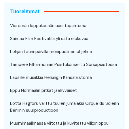
Tuoreimmat
Vieremän loppukesään uusi tapahtuma
Saimaa Film Festivalilla yli sata elokuvaa
Lohjan Laurinpäivillä monipuolinen ohjelma
Tampere Filharmonian Puistokonsertti Sorsapuistossa
Lapsille musiikkia Helsingin Kansalaistorilla
Eppu Normaalin pitkät jäähyväiset
Lotta Hagfors valittu tuulen jumalaksi Cirque du Soleilin
Berliinin suurproduktioon
Muumimaailmassa viitottu ja kuvitettu viikonloppu