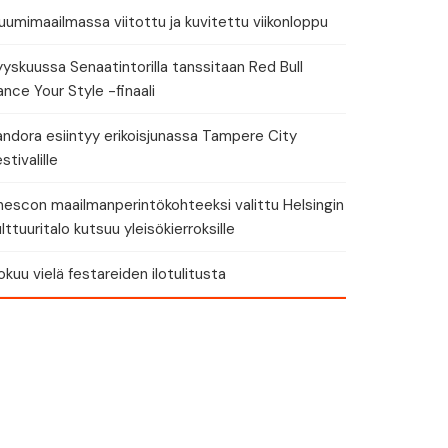
umimaailmassa viitottu ja kuvitettu viikonloppu
yskuussa Senaatintorilla tanssitaan Red Bull
nce Your Style -finaali
andora esiintyy erikoisjunassa Tampere City
stivalille
nescon maailmanperintökohteeksi valittu Helsingin
lttuuritalo kutsuu yleisökierroksille
okuu vielä festareiden ilotulitusta