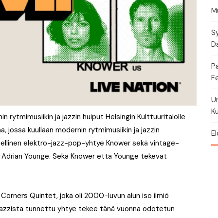
Mu
Sy
Da
P
Fe
U
Ku
rytmimusiikin ja jazzin huiput Helsingin Kulttuuritalolle
a, jossa kuullaan modernin rytmimusiikin ja jazzin
El
eellinen elektro-jazz-pop-yhtye Knower sekä vintage-
ttu Adrian Younge. Sekä Knower että Younge tekevät
Corners Quintet, joka oli 2000-luvun alun iso ilmiö
a jazzista tunnettu yhtye tekee tänä vuonna odotetun