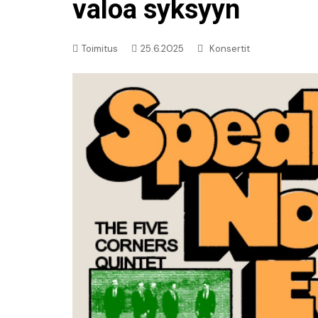
Uutiset: Musiikki
valoa syksyyn
Uutiset: Urheilu
Toimitus
25.6.2025
Konsertit