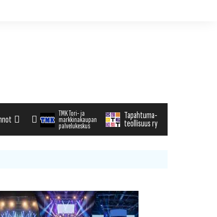
TMK Tori- ja
Tapahtuma-
nnot
markkinakaupan
teollisuus ry
palvelukeskus
alenteri
arvikemyynti
haku