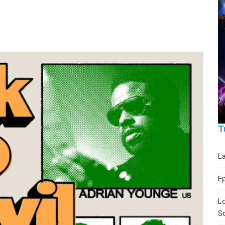
Festivaalikalenteri
Lähe
Konserttikalenteri
Torikalenteri
Urheilukalenteri
Moottoriurheilukalent
Ravikalenteri
T
Muut
La
E
Lo
So