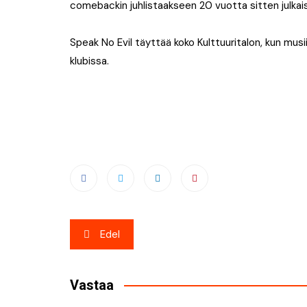
comebackin juhlistaakseen 20 vuotta sitten julka
Speak No Evil täyttää koko Kulttuuritalon, kun musii
klubissa.
Artikkelien
Edel
selaus
Vastaa