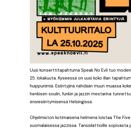
Uusi konserttitapahtuma Speak No Evil tuo modernin 
25. lokakuuta. Kyseessä on uusi koko illan tapahtum
huippunimiä. Esiintyjinä nähdään muun muassa kok
henkisen soulin, funkin ja jazzin mestarina tunne
ensiesiintymisensä Helsingissä.
Ohjelmiston kotimaisena helmenä loistaa The Five 
suomalaisessa jazzissa. Tanssilattioille sopivast