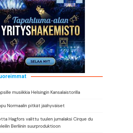
tä tapahtuman tiedot
eri
uoreimmat
psille musiikkia Helsingin Kansalaistorilla
ppu Normaalin pitkät jäähyväiset
tta Hagfors valittu tuulen jumalaksi Cirque du
leilin Berliinin suurproduktioon