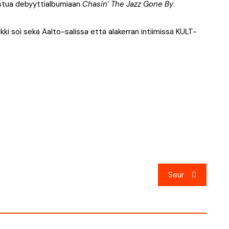
istua debyyttialbumiaan
Chasin’ The Jazz Gone By
.
kki soi sekä Aalto-salissa että alakerran intiimissä KULT-
Seur