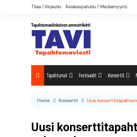
Skip
Tilaa / Kirjaudu
Asiakaspalvelu / Mediamyynti
to
content
Tapahtumat
Festivaalit
Konsertit
Uutiset: Yleisesti
Uutiset: Yleisesti
Uutiset: Yleises
Home
Konsertit
Uusi konserttitapahtum
Uutiset: Kulttuuri
Festivaalikalenteri
Konserttikalent
Uutiset: Matkailu
Uusi konserttitapah