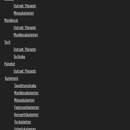
Uutiset: Yleisesti
Messukalenteri
Markkinat
Uutiset: Yleisesti
Markkinakalenteri
Torit
Uutiset: Yleisesti
Torihaku
Palvelut
Uutiset: Yleisesti
Kalenterit
Tapahtumahaku
Markkinakalenteri
Messukalenteri
Festivaalikalenteri
Konserttikalenteri
Torikalenteri
Urheilukalenteri