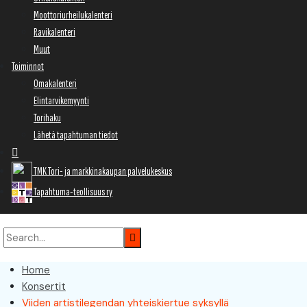
Moottoriurheilukalenteri
Ravikalenteri
Muut
Toiminnot
Omakalenteri
Elintarvikemyynti
Torihaku
Lähetä tapahtuman tiedot
TMK Tori- ja markkinakaupan palvelukeskus
Tapahtuma-teollisuus ry
Home
Konsertit
Viiden artistilegendan yhteiskiertue syksyllä