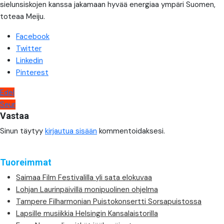
sielunsiskojen kanssa jakamaan hyvää energiaa ympäri Suomen,
toteaa Meiju.
Facebook
Twitter
Linkedin
Pinterest
Artikkelien
Edel
Seur
selaus
Vastaa
Sinun täytyy
kirjautua sisään
kommentoidaksesi.
Tuoreimmat
Saimaa Film Festivalilla yli sata elokuvaa
Lohjan Laurinpäivillä monipuolinen ohjelma
Tampere Filharmonian Puistokonsertti Sorsapuistossa
Lapsille musiikkia Helsingin Kansalaistorilla