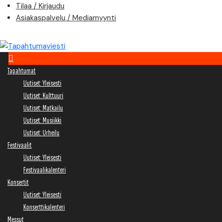
Skip
Tilaa / Kirjaudu
to
Asiakaspalvelu / Mediamyynti
content
Tapahtumat
Uutiset: Yleisesti
Uutiset: Kulttuuri
Uutiset: Matkailu
Uutiset: Musiikki
Uutiset: Urheilu
Festivaalit
Uutiset: Yleisesti
Festivaalikalenteri
Konsertit
Uutiset: Yleisesti
Konserttikalenteri
Messut