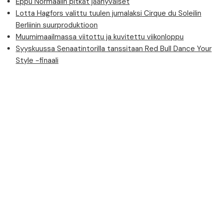
Eppu Normaalin pitkät jäähyväiset
Lotta Hagfors valittu tuulen jumalaksi Cirque du Soleilin
Berliinin suurproduktioon
Muumimaailmassa viitottu ja kuvitettu viikonloppu
Syyskuussa Senaatintorilla tanssitaan Red Bull Dance Your
Style -finaali