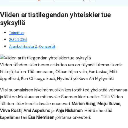
Viiden artistilegendan yhteiskiertue
syksyllä
Toimitus
20.2.2026
,
Ajankohtaista 2
Konsertit
Viiden tähden -kiertueen artistien ura on täynnä lukemattomia
hittejä, kuten Tää onnea on, Ollaan hiljaa vain, Fantasiaa, Mitt
äppelträd, Kun Chicago kuoli, Hyvästi yö.Kuva Ari Myllymäki.
Viisi suomalaisen iskelmämusiikin kestotähteä yhdistää voimansa
ja lähtee lokakuussa mittavalle Suomen kiertueelle. Tällä Viiden
tähden -kiertueella lavalle nousevat
Marion Rung
,
Meiju Suvas
,
Virve Rosti
,
Ami Aspelund
ja
Anja Niskanen
. Heitä säestää
kapellimestari
Esa Niemisen
johtama orkesteri.