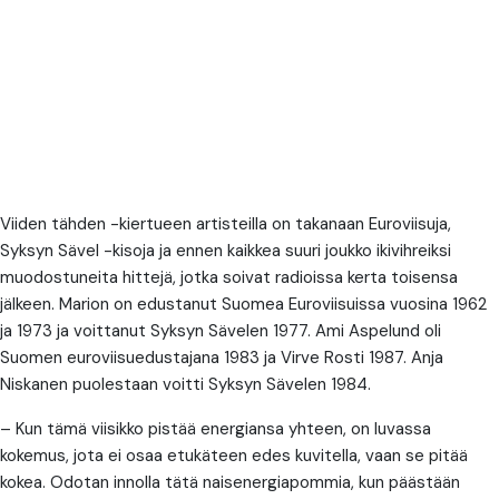
Viiden tähden -kiertueen artisteilla on takanaan Euroviisuja,
Syksyn Sävel -kisoja ja ennen kaikkea suuri joukko ikivihreiksi
muodostuneita hittejä, jotka soivat radioissa kerta toisensa
jälkeen. Marion on edustanut Suomea Euroviisuissa vuosina 1962
ja 1973 ja voittanut Syksyn Sävelen 1977. Ami Aspelund oli
Suomen euroviisuedustajana 1983 ja Virve Rosti 1987. Anja
Niskanen puolestaan voitti Syksyn Sävelen 1984.
– Kun tämä viisikko pistää energiansa yhteen, on luvassa
kokemus, jota ei osaa etukäteen edes kuvitella, vaan se pitää
kokea. Odotan innolla tätä naisenergiapommia, kun päästään