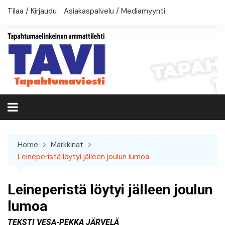
Skip
Tilaa / Kirjaudu
Asiakaspalvelu / Mediamyynti
to
content
Home
Markkinat
Leineperistä löytyi jälleen joulun lumoa
Leineperistä löytyi jälleen joulun
lumoa
Teksti Vesa-Pekka Järvelä