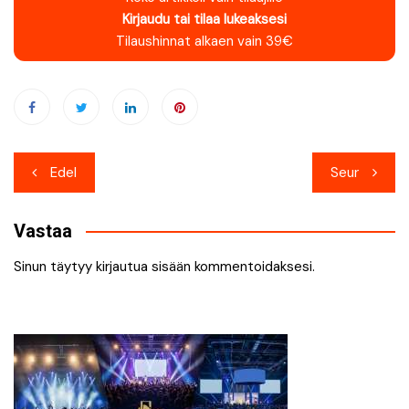
Kirjaudu tai tilaa lukeaksesi
Tilaushinnat alkaen vain 39€
Artikkelien
Edel
Seur
selaus
Vastaa
Sinun täytyy
kirjautua sisään
kommentoidaksesi.