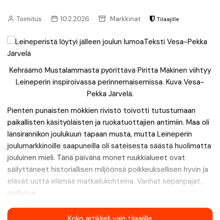
Toimitus
10.2.2026
Markkinat
Tilaajille
Kehräämö Mustalammasta pyörittävä Piritta Mäkinen viihtyy
Leineperin inspiroivassa perinnemaisemissa. Kuva Vesa-
Pekka Järvelä.
Pienten punaisten mökkien rivistö toivotti tutustumaan
paikallisten käsityöläisten ja ruokatuottajien antimiin. Maa oli
länsirannikon joulukuun tapaan musta, mutta Leineperin
joulumarkkinoille saapuneilla oli sateisesta säästä huolimatta
jouluinen mieli. Tänä päivänä monet ruukkialueet ovat
säilyttäneet historiallisen miljöönsä poikkeuksellisen hyvin ja
elävät uutta elämää matkailukohteina. Vanhat sepänpajat,
myllyt ja...
Koko artikkeli vain tilaajille