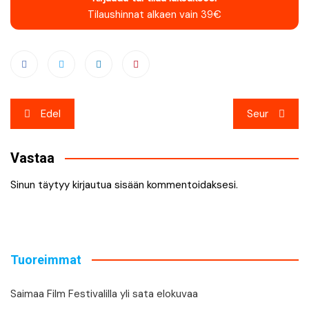
Tilaushinnat alkaen vain 39€
Artikkelien
Edel
Seur
selaus
Vastaa
Sinun täytyy
kirjautua sisään
kommentoidaksesi.
Tuoreimmat
Saimaa Film Festivalilla yli sata elokuvaa