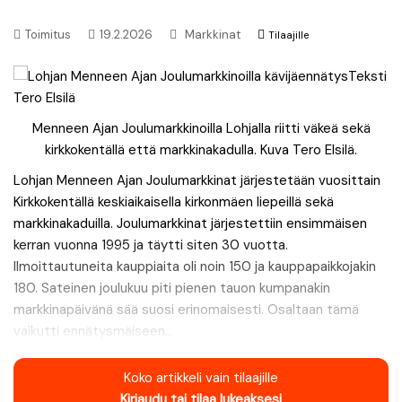
Toimitus
19.2.2026
Markkinat
Tilaajille
Menneen Ajan Joulumarkkinoilla Lohjalla riitti väkeä sekä
kirkkokentällä että markkinakadulla. Kuva Tero Elsilä.
Lohjan Menneen Ajan Joulumarkkinat järjestetään vuosittain
Kirkkokentällä keskiaikaisella kirkonmäen liepeillä sekä
markkinakaduilla. Joulumarkkinat järjestettiin ensimmäisen
kerran vuonna 1995 ja täytti siten 30 vuotta.
Ilmoittautuneita kauppiaita oli noin 150 ja kauppapaikkojakin
180. Sateinen joulukuu piti pienen tauon kumpanakin
markkinapäivänä sää suosi erinomaisesti. Osaltaan tämä
vaikutti ennätysmäiseen...
Koko artikkeli vain tilaajille
Kirjaudu tai tilaa lukeaksesi