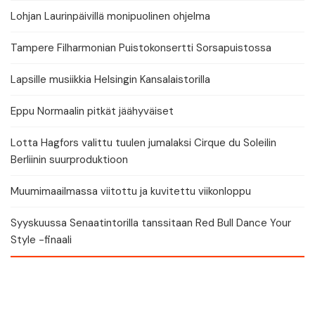
Lohjan Laurinpäivillä monipuolinen ohjelma
Tampere Filharmonian Puistokonsertti Sorsapuistossa
Lapsille musiikkia Helsingin Kansalaistorilla
Eppu Normaalin pitkät jäähyväiset
Lotta Hagfors valittu tuulen jumalaksi Cirque du Soleilin
Berliinin suurproduktioon
Muumimaailmassa viitottu ja kuvitettu viikonloppu
Syyskuussa Senaatintorilla tanssitaan Red Bull Dance Your
Style -finaali