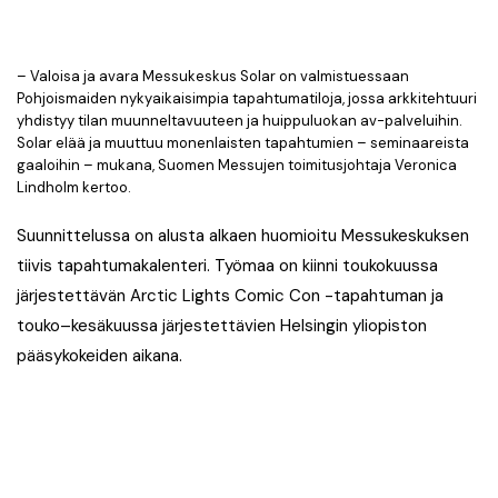
– Valoisa ja avara Messukeskus Solar on valmistuessaan
Pohjoismaiden nykyaikaisimpia tapahtumatiloja, jossa arkkitehtuuri
yhdistyy tilan muunneltavuuteen ja huippuluokan av-palveluihin.
Solar elää ja muuttuu monenlaisten tapahtumien – seminaareista
gaaloihin – mukana, Suomen Messujen toimitusjohtaja Veronica
Lindholm kertoo.
Suunnittelussa on alusta alkaen huomioitu Messukeskuksen
tiivis tapahtumakalenteri. Työmaa on kiinni toukokuussa
järjestettävän Arctic Lights Comic Con -tapahtuman ja
touko–kesäkuussa järjestettävien Helsingin yliopiston
pääsykokeiden aikana.