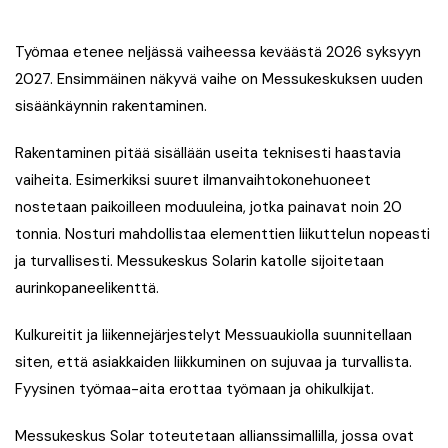
Työmaa etenee neljässä vaiheessa keväästä 2026 syksyyn
2027. Ensimmäinen näkyvä vaihe on Messukeskuksen uuden
sisäänkäynnin rakentaminen.
Rakentaminen pitää sisällään useita teknisesti haastavia
vaiheita. Esimerkiksi suuret ilmanvaihtokonehuoneet
nostetaan paikoilleen moduuleina, jotka painavat noin 20
tonnia. Nosturi mahdollistaa elementtien liikuttelun nopeasti
ja turvallisesti. Messukeskus Solarin katolle sijoitetaan
aurinkopaneelikenttä.
Kulkureitit ja liikennejärjestelyt Messuaukiolla suunnitellaan
siten, että asiakkaiden liikkuminen on sujuvaa ja turvallista.
Fyysinen työmaa-aita erottaa työmaan ja ohikulkijat.
Messukeskus Solar toteutetaan allianssimallilla, jossa ovat