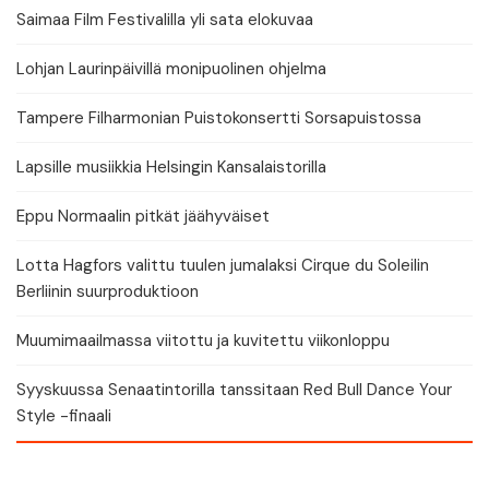
Saimaa Film Festivalilla yli sata elokuvaa
Lohjan Laurinpäivillä monipuolinen ohjelma
Tampere Filharmonian Puistokonsertti Sorsapuistossa
Lapsille musiikkia Helsingin Kansalaistorilla
Eppu Normaalin pitkät jäähyväiset
Lotta Hagfors valittu tuulen jumalaksi Cirque du Soleilin
Berliinin suurproduktioon
Muumimaailmassa viitottu ja kuvitettu viikonloppu
Syyskuussa Senaatintorilla tanssitaan Red Bull Dance Your
Style -finaali