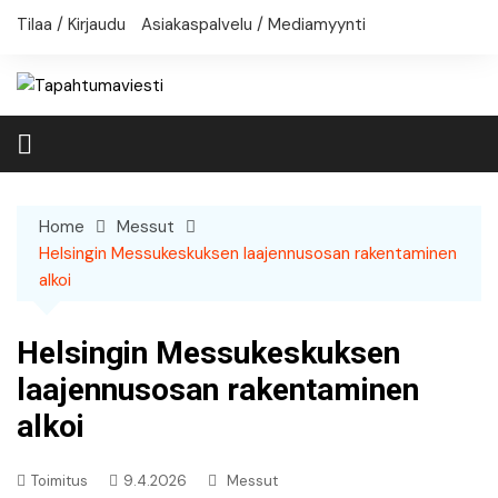
Skip
Tilaa / Kirjaudu
Asiakaspalvelu / Mediamyynti
to
content
Home
Messut
Helsingin Messukeskuksen laajennusosan rakentaminen
alkoi
Helsingin Messukeskuksen
laajennusosan rakentaminen
alkoi
Toimitus
9.4.2026
Messut