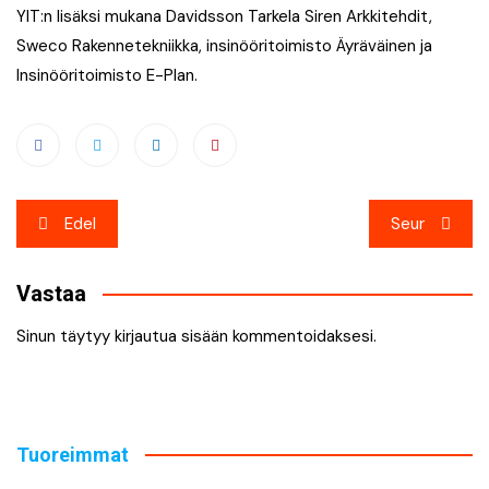
YIT:n lisäksi mukana Davidsson Tarkela Siren Arkkitehdit,
Sweco Rakennetekniikka, insinööritoimisto Äyräväinen ja
Insinööritoimisto E-Plan.
Artikkelien
Edel
Seur
selaus
Vastaa
Sinun täytyy
kirjautua sisään
kommentoidaksesi.
Tuoreimmat