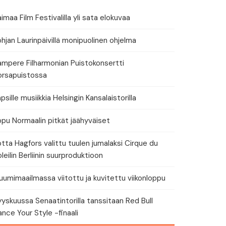
tä tapahtuman tiedot
imaa Film Festivalilla yli sata elokuvaa
hjan Laurinpäivillä monipuolinen ohjelma
ampere Filharmonian Puistokonsertti
orsapuistossa
eri
psille musiikkia Helsingin Kansalaistorilla
ppu Normaalin pitkät jäähyväiset
tta Hagfors valittu tuulen jumalaksi Cirque du
leilin Berliinin suurproduktioon
umimaailmassa viitottu ja kuvitettu viikonloppu
yskuussa Senaatintorilla tanssitaan Red Bull
nce Your Style -finaali