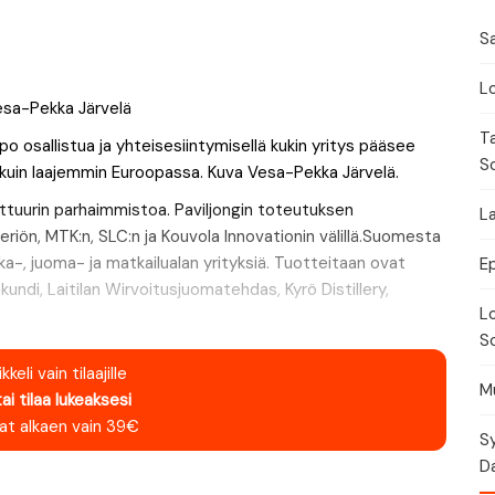
Festivaalikalenteri
Lähe
Sa
Konserttikalenteri
Lo
Torikalenteri
T
o osallistua ja yhteisesiintymisellä kukin yritys pääsee
Urheilukalenteri
S
 kuin laajemmin Euroopassa. Kuva Vesa-Pekka Järvelä.
ttuurin parhaimmistoa. Paviljongin toteutuksen
Moottoriurheilukalent
La
iön, MTK:n, SLC:n ja Kouvola Innovationin välillä.Suomesta
oka-, juoma- ja matkailualan yrityksiä. Tuotteitaan ovat
Ravikalenteri
E
ndi, Laitilan Wirvoitusjuomatehdas, Kyrö Distillery,
Lo
Muut
So
kkeli vain tilaajille
Mu
tai tilaa lukeaksesi
nat alkaen vain 39€
Sy
Da