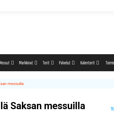
Messut
Markkinat
Torit
Palvelut
Kalenterit
Toimi
ti
Uutiset: Yleisesti
Uutiset: Yleisesti
Uutiset: Yleisesti
Uutiset: Yleisesti
Tapahtumahaku
Omak
ksan messuilla
eri
Messukalenteri
Markkinakalenteri
Torihaku
Markkinakalenteri
Elint
Messukalenteri
Tori
llä Saksan messuilla
T