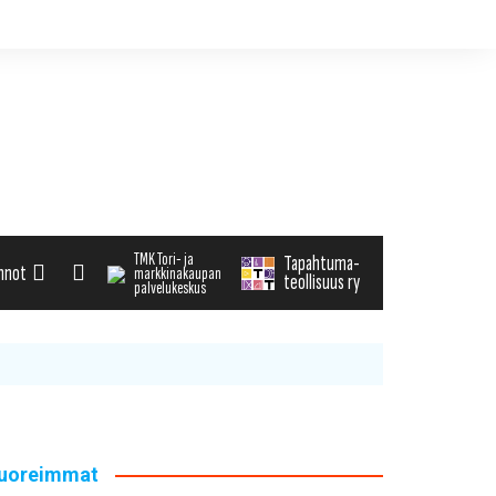
TMK Tori- ja
Tapahtuma-
nnot
markkinakaupan
teollisuus ry
palvelukeskus
alenteri
arvikemyynti
haku
uoreimmat