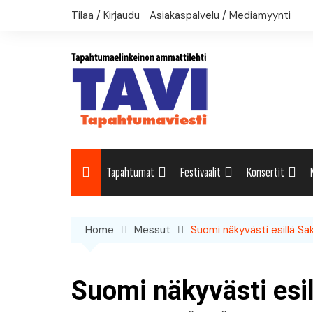
Skip
Tilaa / Kirjaudu
Asiakaspalvelu / Mediamyynti
to
content
Tapahtumat
Festivaalit
Konsertit
Uutiset: Yleisesti
Uutiset: Yleisesti
Uutiset: Yleises
Home
Messut
Suomi näkyvästi esillä Sa
Uutiset: Kulttuuri
Festivaalikalenteri
Konserttikalent
Uutiset: Matkailu
Suomi näkyvästi esi