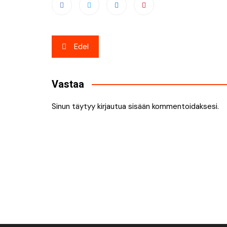
Artikkelien
Edel
selaus
Vastaa
Sinun täytyy
kirjautua sisään
kommentoidaksesi.