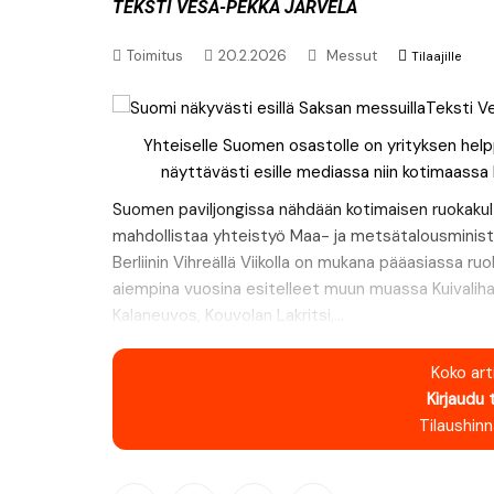
Uutiset: Musiikki
Teksti Vesa-Pekka Järvelä
Uutiset: Urheilu
Toimitus
20.2.2026
Messut
Tilaajille
Yhteiselle Suomen osastolle on yrityksen helpp
näyttävästi esille mediassa niin kotimaassa
Suomen paviljongissa nähdään kotimaisen ruokakul
mahdollistaa yhteistyö Maa- ja metsätalousminister
Berliinin Vihreällä Viikolla on mukana pääasiassa ru
aiempina vuosina esitelleet muun muassa Kuivalihaku
Kalaneuvos, Kouvolan Lakritsi,...
Koko arti
Kirjaudu 
Tilaushin