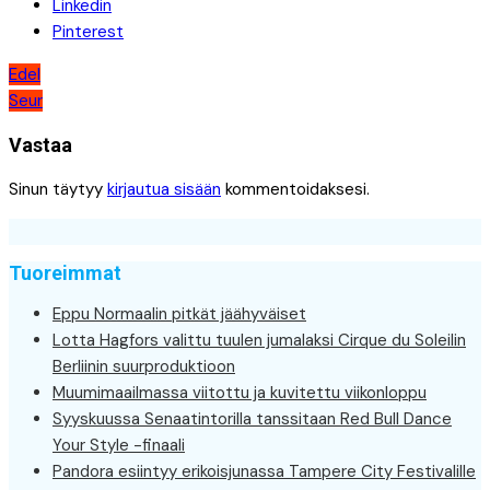
Linkedin
Pinterest
Artikkelien
Edel
Seur
selaus
Vastaa
Sinun täytyy
kirjautua sisään
kommentoidaksesi.
Tuoreimmat
Eppu Normaalin pitkät jäähyväiset
Lotta Hagfors valittu tuulen jumalaksi Cirque du Soleilin
Berliinin suurproduktioon
Muumimaailmassa viitottu ja kuvitettu viikonloppu
Syyskuussa Senaatintorilla tanssitaan Red Bull Dance
Your Style -finaali
Pandora esiintyy erikoisjunassa Tampere City Festivalille