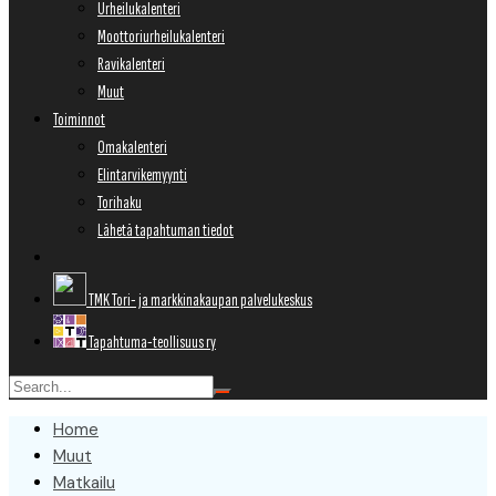
Urheilukalenteri
Moottoriurheilukalenteri
Ravikalenteri
Muut
Toiminnot
Omakalenteri
Elintarvikemyynti
Torihaku
Lähetä tapahtuman tiedot
TMK Tori- ja markkinakaupan palvelukeskus
Tapahtuma-teollisuus ry
Home
Muut
Matkailu