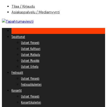
Skip
Tilaa / Kirjaudu
to
Asiakaspalvelu / Mediamyynti
content
Tapahtumat
Uutiset: Yleisesti
Uutiset: Kulttuuri
Uutiset: Matkailu
Uutiset: Musiikki
Uutiset: Urheilu
Festivaalit
Uutiset: Yleisesti
Festivaalikalenteri
Konsertit
Uutiset: Yleisesti
Konserttikalenteri