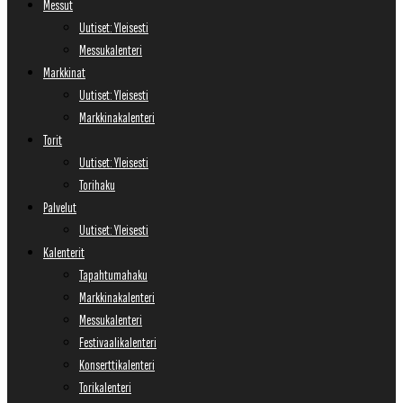
Messut
Uutiset: Yleisesti
Messukalenteri
Markkinat
Uutiset: Yleisesti
Markkinakalenteri
Torit
Uutiset: Yleisesti
Torihaku
Palvelut
Uutiset: Yleisesti
Kalenterit
Tapahtumahaku
Markkinakalenteri
Messukalenteri
Festivaalikalenteri
Konserttikalenteri
Torikalenteri