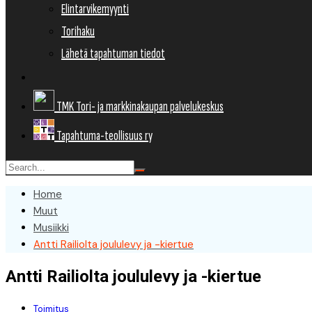
Elintarvikemyynti
Torihaku
Lähetä tapahtuman tiedot
TMK Tori- ja markkinakaupan palvelukeskus
Tapahtuma-teollisuus ry
Home
Muut
Musiikki
Antti Railiolta joululevy ja -kiertue
Antti Railiolta joululevy ja -kiertue
Toimitus