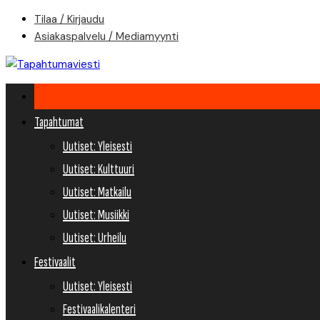
Skip
Tilaa / Kirjaudu
to
Asiakaspalvelu / Mediamyynti
content
Tapahtumat
Uutiset: Yleisesti
Uutiset: Kulttuuri
Uutiset: Matkailu
Uutiset: Musiikki
Uutiset: Urheilu
Festivaalit
Uutiset: Yleisesti
Festivaalikalenteri