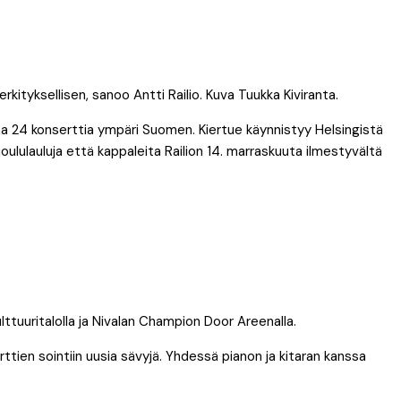
ityksellisen, sanoo Antti Railio. Kuva Tuukka Kiviranta.
taa 24 konserttia ympäri Suomen. Kiertue käynnistyy Helsingistä
oululauluja että kappaleita Railion 14. marraskuuta ilmestyvältä
ttuuritalolla ja Nivalan Champion Door Areenalla.
rttien sointiin uusia sävyjä. Yhdessä pianon ja kitaran kanssa