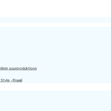
rliinin suurproduktioon
Style -finaali