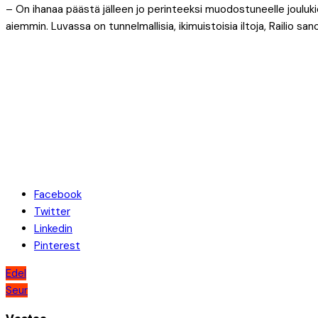
– On ihanaa päästä jälleen jo perinteeksi muodostuneelle joul
aiemmin. Luvassa on tunnelmallisia, ikimuistoisia iltoja, Railio san
Facebook
Twitter
Linkedin
Pinterest
Artikkelien
Edel
Seur
selaus