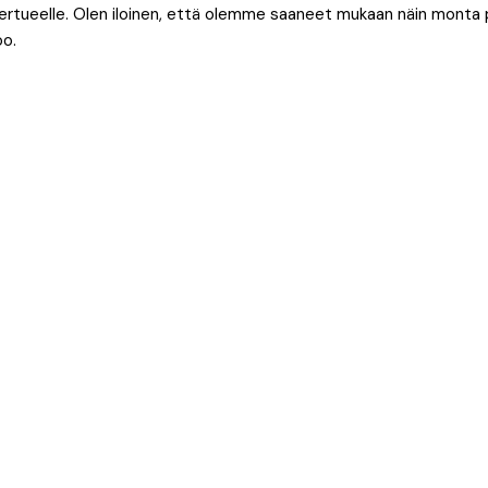
ukiertueelle. Olen iloinen, että olemme saaneet mukaan näin mont
oo.