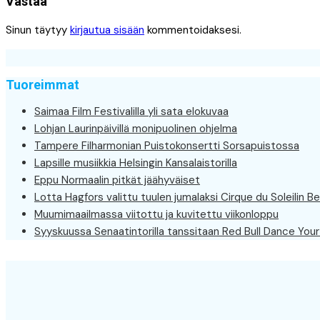
Vastaa
Sinun täytyy
kirjautua sisään
kommentoidaksesi.
Tuoreimmat
Saimaa Film Festivalilla yli sata elokuvaa
Lohjan Laurinpäivillä monipuolinen ohjelma
Tampere Filharmonian Puistokonsertti Sorsapuistossa
Lapsille musiikkia Helsingin Kansalaistorilla
Eppu Normaalin pitkät jäähyväiset
Lotta Hagfors valittu tuulen jumalaksi Cirque du Soleilin Be
Muumimaailmassa viitottu ja kuvitettu viikonloppu
Syyskuussa Senaatintorilla tanssitaan Red Bull Dance Your 