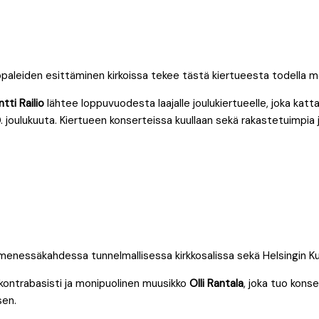
leiden esittäminen kirkoissa tekee tästä kiertueesta todella merk
ntti Railio
lähtee loppuvuodesta laajalle joulukiertueelle, joka kat
 joulukuuta. Kiertueen konserteissa kuullaan sekä rakastetuimpia j
menessäkahdessa tunnelmallisessa kirkkosalissa sekä Helsingin Kul
kontrabasisti ja monipuolinen muusikko
Olli Rantala
, joka tuo konse
sen.