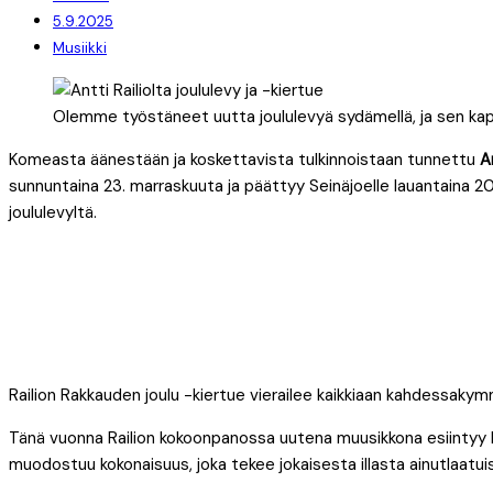
5.9.2025
Musiikki
Olemme työstäneet uutta joululevyä sydämellä, ja sen kappa
Komeasta äänestään ja koskettavista tulkinnoistaan tunnettu
A
sunnuntaina 23. marraskuuta ja päättyy Seinäjoelle lauantaina 20.
joululevyltä.
Railion Rakkauden joulu -kiertue vierailee kaikkiaan kahdessakym
Tänä vuonna Railion kokoonpanossa uutena muusikkona esiintyy 
muodostuu kokonaisuus, joka tekee jokaisesta illasta ainutlaatui