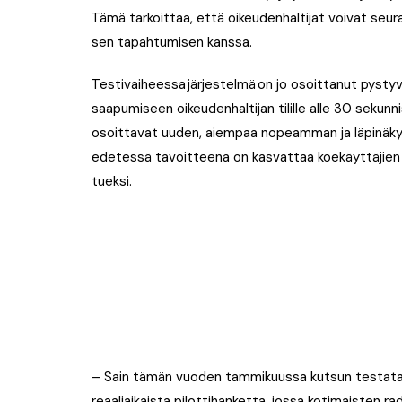
Tämä tarkoittaa, että oikeudenhaltijat voivat seu
sen tapahtumisen kanssa.
Testivaiheessa järjestelmä on jo osoittanut pys
saapumiseen oikeudenhaltijan tilille alle 30 sekunn
osoittavat uuden, aiempaa nopeamman ja läpinäkyvä
edetessä tavoitteena on kasvattaa koekäyttäjien
tueksi.
– Sain tämän vuoden tammikuussa kutsun testata
reaaliaikaista pilottihanketta, jossa kotimaisten 