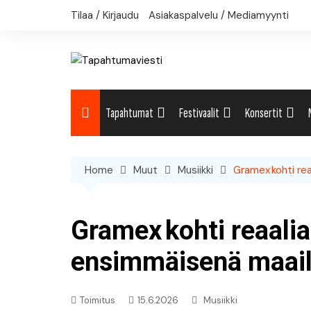
Skip
Tilaa / Kirjaudu
Asiakaspalvelu / Mediamyynti
to
content
Tapahtumat
Festivaalit
Konsertit
Uutiset: Yleisesti
Uutiset: Yleisesti
Uutiset: Yleises
Home
Muut
Musiikki
Gramex kohti rea
Uutiset: Kulttuuri
Festivaalikalenteri
Konserttikalent
Uutiset: Matkailu
Gramex kohti reaalia
Uutiset: Musiikki
ensimmäisenä maai
Uutiset: Urheilu
Toimitus
15.6.2026
Musiikki