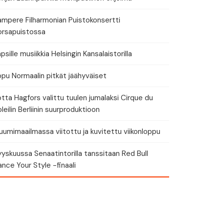
ampere Filharmonian Puistokonsertti
orsapuistossa
eri
psille musiikkia Helsingin Kansalaistorilla
ppu Normaalin pitkät jäähyväiset
tta Hagfors valittu tuulen jumalaksi Cirque du
leilin Berliinin suurproduktioon
umimaailmassa viitottu ja kuvitettu viikonloppu
yskuussa Senaatintorilla tanssitaan Red Bull
nce Your Style -finaali