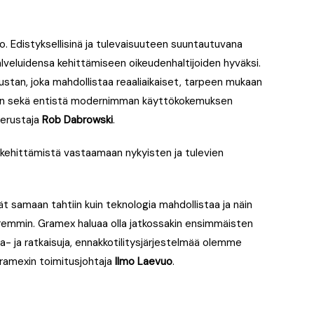
lo. Edistyksellisinä ja tulevaisuuteen suuntautuvana
veluidensa kehittämiseen oikeudenhaltijoiden hyväksi.
stan, joka mahdollistaa reaaliaikaiset, tarpeen mukaan
en sekä entistä modernimman käyttökokemuksen
perustaja
Rob Dabrowski
.
a kehittämistä vastaamaan nykyisten ja tulevien
samaan tahtiin kuin teknologia mahdollistaa ja näin
emmin. Gramex haluaa olla jatkossakin ensimmäisten
- ja ratkaisuja, ennakkotilitysjärjestelmää olemme
amexin toimitusjohtaja
Ilmo Laevuo
.