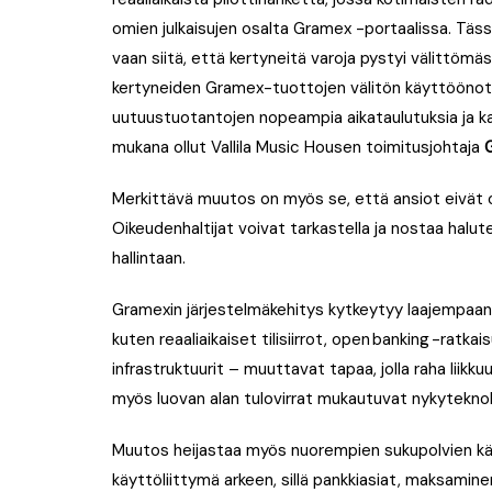
omien julkaisujen osalta Gramex -portaalissa. Täs
vaan siitä, että kertyneitä varoja pystyi välittöm
kertyneiden Gramex-tuottojen välitön käyttöönot
uutuustuotantojen nopeampia aikataulutuksia ja k
mukana ollut Vallila Music Housen toimitusjohtaja
Merkittävä muutos on myös se, että ansiot eivät ol
Oikeudenhaltijat voivat tarkastella ja nostaa halu
hallintaan.
Gramexin järjestelmäkehitys kytkeytyy laajempaan
kuten reaaliaikaiset tilisiirrot, open banking -ratka
infrastruktuurit – muuttavat tapaa, jolla raha liikku
myös luovan alan tulovirrat mukautuvat nykytekno
Muutos heijastaa myös nuorempien sukupolvien käyt
käyttöliittymä arkeen, sillä pankkiasiat, maksaminen,