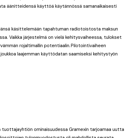
rata äänitteidensä käyttöä käytännössä samanaikaisesti
tyvänsä käsittelemään tapahtuman radiotoistosta maksun
issa. Vaikka järjestelmä on vielä kehitysvaiheessa, tulokset
mmän rojaltimallin potentiaalin. Pilotointivaiheen
 joukkoa laajemman käyttödatan saamiseksi kehitystyön
 tuottajayhtiön ominaisuudessa Gramexin tarjoamaa uutta
radiosoittojen tulonmuodostusta oli mahdollista seurata