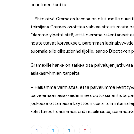
puhelimen kautta.
– Yhteistyö Gramexin kanssa on ollut meille suuri i
toimijana Gramex osoittaa vahvaa sitoutumista pal
Olemme ylpeitä siitä, että olemme rakentaneet alu
nostettavat korvaukset, paremman läpinäkyvyyd
suomalaisille oikeudenhaltijoille, sanoo Bloctaven 
Gramexille hanke on tärkeä osa palvelujen jatkuva
asiakasryhmien tarpeita.
– Haluamme varmistaa, että palvelumme kehittyvät 
palvelemaan asiakkaidemme odotuksia entistä par
joukossa ottamassa käyttöön uusia toimintamalleja
kehittäneet ensimmäisenä maailmassa, summaa Gr