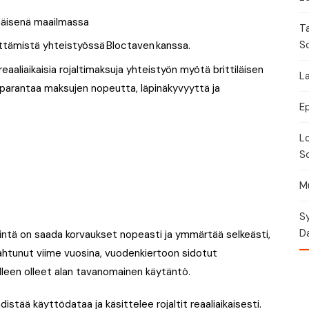
Torikalenteri
T
Urheilukalenteri
S
ittämistä yhteistyössä Bloctaven kanssa.
aliaikaisia rojaltimaksuja yhteistyön myötä brittiläisen
Moottoriurheilukalent
La
 parantaa maksujen nopeutta, läpinäkyvyyttä ja
Ravikalenteri
E
Lo
Muut
So
Mu
Sy
Da
ärkeintä on saada korvaukset nopeasti ja ymmärtää selkeästi,
ahtunut viime vuosina, vuodenkiertoon sidotut
elleen olleet alan tavanomainen käytäntö.
istää käyttödataa ja käsittelee rojaltit reaaliaikaisesti.