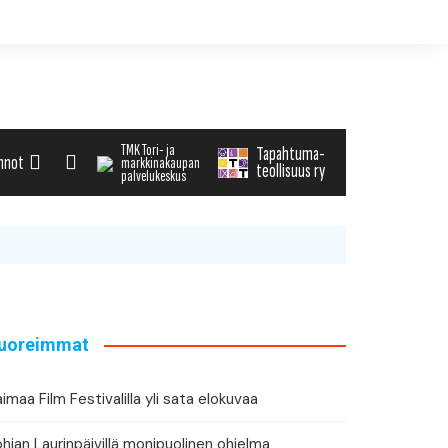
TMK Tori- ja
Tapahtuma-
nnot
markkinakaupan
teollisuus ry
palvelukeskus
alenteri
arvikemyynti
haku
uoreimmat
tä tapahtuman tiedot
imaa Film Festivalilla yli sata elokuvaa
hjan Laurinpäivillä monipuolinen ohjelma