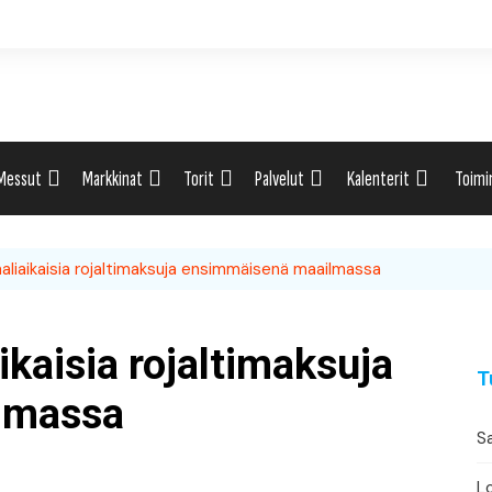
Messut
Markkinat
Torit
Palvelut
Kalenterit
Toimi
ti
Uutiset: Yleisesti
Uutiset: Yleisesti
Uutiset: Yleisesti
Uutiset: Yleisesti
Tapahtumahaku
Omak
aliaikaisia rojaltimaksuja ensimmäisenä maailmassa
eri
Messukalenteri
Markkinakalenteri
Torihaku
Markkinakalenteri
Elint
Messukalenteri
Tori
ikaisia rojaltimaksuja
T
Festivaalikalenteri
Lähe
lmassa
Sa
Konserttikalenteri
Lo