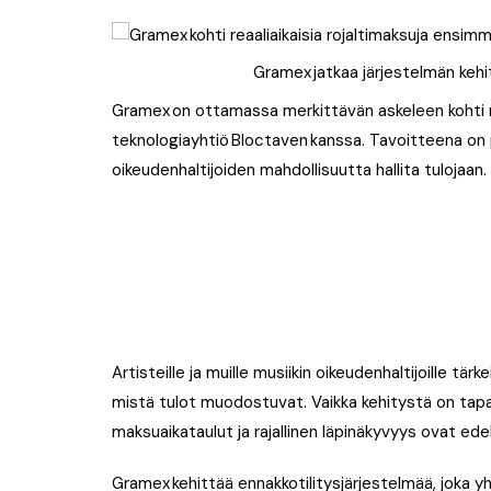
Gramex jatkaa järjestelmän keh
Gramex on ottamassa merkittävän askeleen kohti rea
teknologiayhtiö Bloctaven kanssa. Tavoitteena on
oikeudenhaltijoiden mahdollisuutta hallita tulojaan.
Artisteille ja muille musiikin oikeudenhaltijoille t
mistä tulot muodostuvat. Vaikka kehitystä on tap
maksuaikataulut ja rajallinen läpinäkyvyys ovat ed
Gramex kehittää ennakkotilitysjärjestelmää, joka yhd