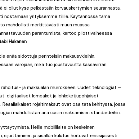
sä ei ollut kyse pelkästään korvauskertymien seurannasta,
ästi nostamaan yrityksemme tilille. Käytännössä tämä
to mahdollisti merkittävästi muun muassa
annattavuuden parantumista, kertoo pilottivaiheessa
Gabi Hakanen
.
e enää sidottuja perinteisiin maksusykleihin.
tessaan varojaan, mikä tuo joustavuutta kassavirran
 rahoitus- ja maksualan murrokseen. Uudet teknologiat –
isut, digitaaliset lompakot ja lohkoketjupohjaiset
u. Reaaliaikaiset rojaltimaksut ovat osa tätä kehitystä, jossa
logian mahdollistamana uusiin maksamisen standardeihin.
täytymistä. Heille mobiililaite on keskeinen
 sijoittaminen ja sisällön kulutus hoituvat ensisijaisesti