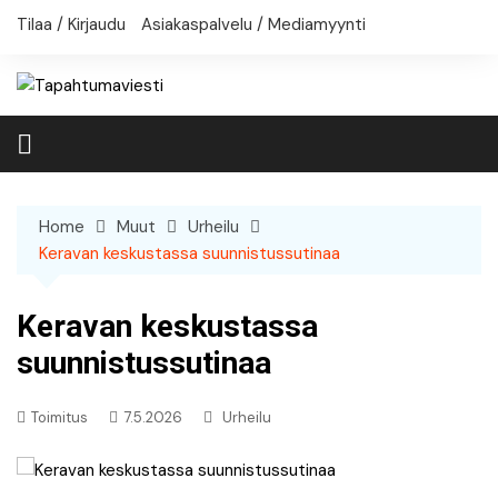
Skip
Tilaa / Kirjaudu
Asiakaspalvelu / Mediamyynti
to
content
Home
Muut
Urheilu
Keravan keskustassa suunnistussutinaa
Keravan keskustassa
suunnistussutinaa
Toimitus
7.5.2026
Urheilu