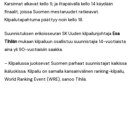
Karsinnat alkavat kello 9, ja iltapäivällä kello 14 käydään
finaalit, joissa Suomen mestaruudet ratkeavat.
Kilpailutapahtuma päättyy noin kello 18.
Suunnistuksen erikoisseuran SK Uuden kilpailunjohtaja
Esa
Tihilä
n
mukaan kilpailuun osallistuu suunnistajia 14-vuotiaista
aina yli 90-vuotiaisiin saakka.
– Kilpailussa juoksevat Suomen parhaat suunnistajat kaikissa
ikäluokissa. Kilpailu on samalla kansainvälinen ranking-kilpailu,
World Ranking Event (WRE), sanoo Tihilä.