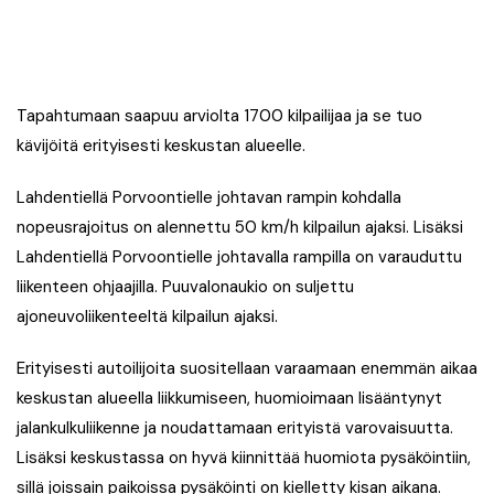
Tapahtumaan saapuu arviolta 1700 kilpailijaa ja se tuo
kävijöitä erityisesti keskustan alueelle.
Lahdentiellä Porvoontielle johtavan rampin kohdalla
nopeusrajoitus on alennettu 50 km/h kilpailun ajaksi. Lisäksi
Lahdentiellä Porvoontielle johtavalla rampilla on varauduttu
liikenteen ohjaajilla. Puuvalonaukio on suljettu
ajoneuvoliikenteeltä kilpailun ajaksi.
Erityisesti autoilijoita suositellaan varaamaan enemmän aikaa
keskustan alueella liikkumiseen, huomioimaan lisääntynyt
jalankulkuliikenne ja noudattamaan erityistä varovaisuutta.
Lisäksi keskustassa on hyvä kiinnittää huomiota pysäköintiin,
sillä joissain paikoissa pysäköinti on kielletty kisan aikana.