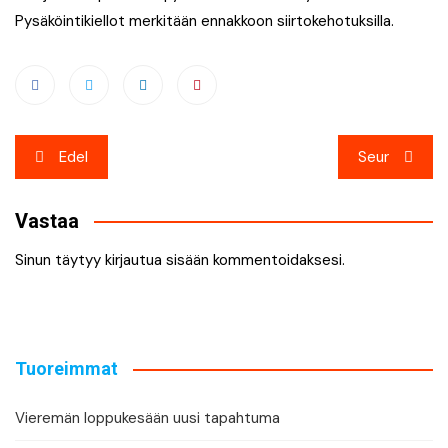
Pysäköintikiellot merkitään ennakkoon siirtokehotuksilla.
Artikkelien
Edel
Seur
selaus
Vastaa
Sinun täytyy
kirjautua sisään
kommentoidaksesi.
Tuoreimmat
Vieremän loppukesään uusi tapahtuma