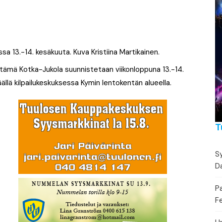
Festivaalikalenteri
Lähe
Konserttikalenteri
Torikalenteri
sa 13.-14. kesäkuuta. Kuva Kristiina Martikainen.
stämä Kotka-Jukola suunnistetaan viikonloppuna 13.-14.
Urheilukalenteri
ällä kilpailukeskuksessa Kymin lentokentän alueella.
Moottoriurheilukalent
Ravikalenteri
T
Muut
Sy
Da
P
Fe