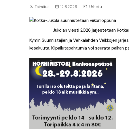
Uutiset: Musiikki
Toimitus
12.6.2026
Urheilu
Uutiset: Urheilu
Jukolan viesti 2026 järjestetään Kotkas
Kymin Suunnistajien ja Vehkalahden Veikkojen järje
kesäkuuta. Kilpailutapahtumia voi seurata paikan pä