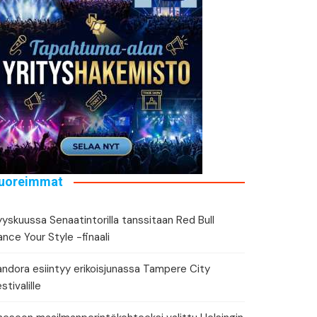
tä tapahtuman tiedot
eri
uoreimmat
yskuussa Senaatintorilla tanssitaan Red Bull
nce Your Style -finaali
andora esiintyy erikoisjunassa Tampere City
stivalille