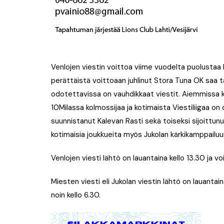
Venlojen viestin voittoa viime vuodelta puolustaa
perättäistä voittoaan juhlinut Stora Tuna OK saa 
odotettavissa on vauhdikkaat viestit. Aiemmissa kau
10Milassa kolmossijaa ja kotimaista Viestiliigaa on
suunnistanut Kalevan Rasti sekä toiseksi sijoittun
kotimaisia joukkueita myös Jukolan kärkikamppailuu
Venlojen viesti lähtö on lauantaina kello 13.30 ja vo
Miesten viesti eli Jukolan viestin lähtö on lauantai
noin kello 6.30.