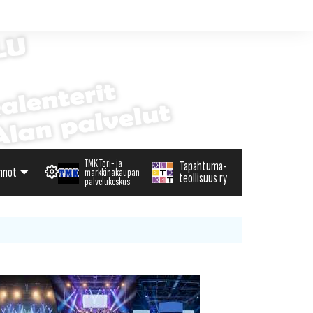
TMK Tori- ja
Tapahtuma-
nnot
markkinakaupan
teollisuus ry
palvelukeskus
alenteri
arvikemyynti
haku