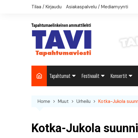
Skip
Tilaa / Kirjaudu
Asiakaspalvelu / Mediamyynti
to
content
Tapahtumat
Festivaalit
Konsertit
Uutiset: Yleisesti
Uutiset: Yleisesti
Uutiset: Yleise
Home
Muut
Urheilu
Kotka-Jukola suunn
Uutiset: Kulttuuri
Festivaalikalenteri
Konserttikalen
Uutiset: Matkailu
Kotka-Jukola suunni