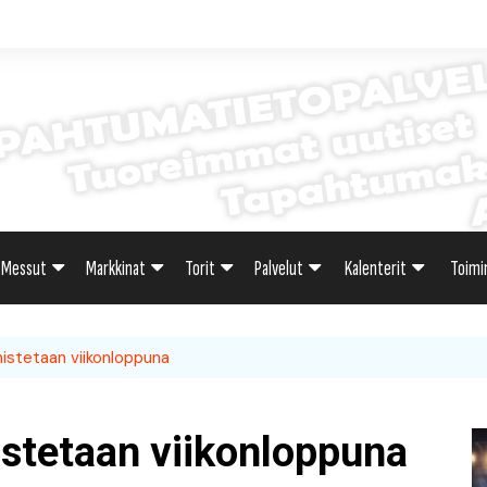
Messut
Markkinat
Torit
Palvelut
Kalenterit
Toimi
sti
Uutiset: Yleisesti
Uutiset: Yleisesti
Uutiset: Yleisesti
Uutiset: Yleisesti
Tapahtumahaku
Omak
istetaan viikonloppuna
teri
Messukalenteri
Markkinakalenteri
Torihaku
Markkinakalenteri
Elint
Messukalenteri
Tori
stetaan viikonloppuna