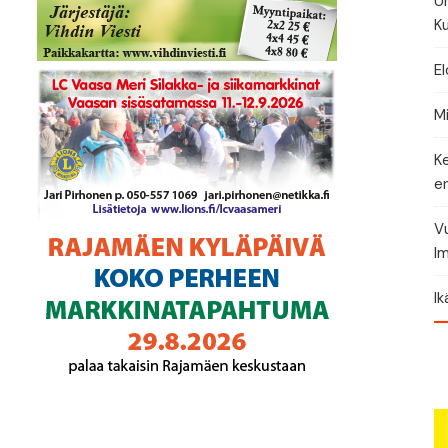
U
Ku
El
Mi
K
en
Vu
Im
I