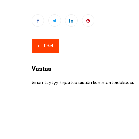
Artikkelien
Edel
selaus
Vastaa
Sinun täytyy
kirjautua sisään
kommentoidaksesi.