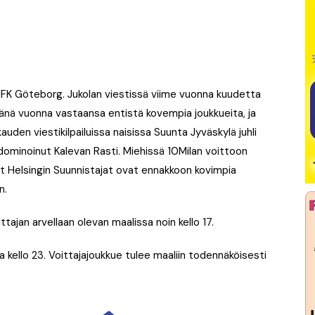
 IFK Göteborg. Jukolan viestissä viime vuonna kuudetta
tänä vuonna vastaansa entistä kovempia joukkueita, ja
den viestikilpailuissa naisissa Suunta Jyväskylä juhli
 dominoinut Kalevan Rasti. Miehissä 10Milan voittoon
ut Helsingin Suunnistajat ovat ennakkoon kovimpia
n.
ittajan arvellaan olevan maalissa noin kello 17.
na kello 23. Voittajajoukkue tulee maaliin todennäköisesti