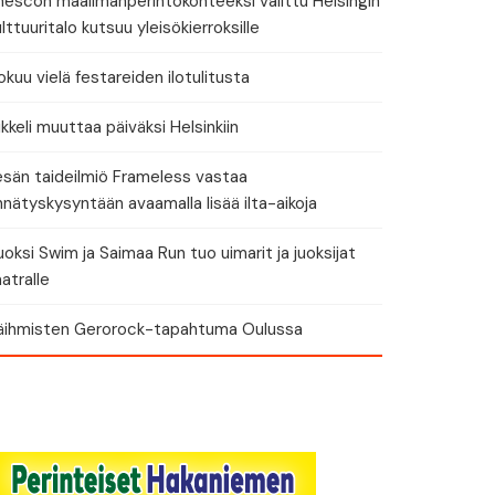
nescon maailmanperintökohteeksi valittu Helsingin
lttuuritalo kutsuu yleisökierroksille
okuu vielä festareiden ilotulitusta
kkeli muuttaa päiväksi Helsinkiin
esän taideilmiö Frameless vastaa
nätyskysyntään avaamalla lisää ilta-aikoja
oksi Swim ja Saimaa Run tuo uimarit ja juoksijat
atralle
käihmisten Gerorock-tapahtuma Oulussa