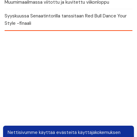
Muumimaailmassa viitottu ja kuvitettu viikonloppu
Syyskuussa Senaatintorilla tanssitaan Red Bull Dance Your
Style -finaali
Nettisivumme käyttää evästeitä käyttäjäkokemuksen