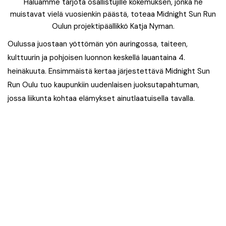
Haluamme tarjota osallistujille kokemuksen, jonka he
muistavat vielä vuosienkin päästä, toteaa Midnight Sun Run
Oulun projektipäällikkö Katja Nyman.
Oulussa juostaan yöttömän yön auringossa, taiteen,
kulttuurin ja pohjoisen luonnon keskellä lauantaina 4.
heinäkuuta. Ensimmäistä kertaa järjestettävä Midnight Sun
Run Oulu tuo kaupunkiin uudenlaisen juoksutapahtuman,
jossa liikunta kohtaa elämykset ainutlaatuisella tavalla.