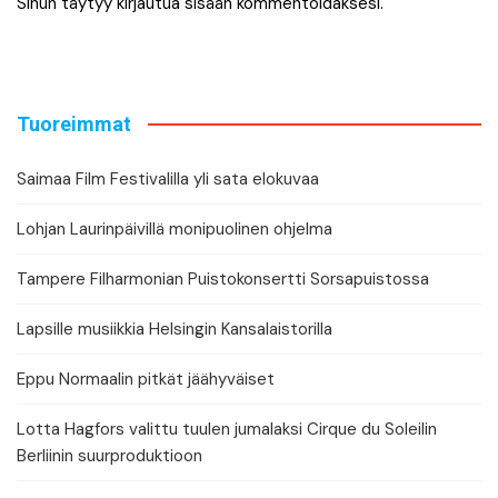
Sinun täytyy
kirjautua sisään
kommentoidaksesi.
Tuoreimmat
Saimaa Film Festivalilla yli sata elokuvaa
Lohjan Laurinpäivillä monipuolinen ohjelma
Tampere Filharmonian Puistokonsertti Sorsapuistossa
Lapsille musiikkia Helsingin Kansalaistorilla
Eppu Normaalin pitkät jäähyväiset
Lotta Hagfors valittu tuulen jumalaksi Cirque du Soleilin
Berliinin suurproduktioon