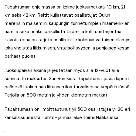
Tapahtuman ohjelmassa on kolme juoksumatkaa: 10 km, 21
km sekä 42 km. Reitit kuljettavat osallistujat Oulun
merellisiin maisemiin, kaupungin tunnetuimpien maamerkkien
äärelle sekä osaksi paikallista taide- ja kulttuuritarjontaa.
Tavoitteena on tarjota osallistujille kokonaisvaltainen elämys,
joka yhdistää liikkumisen, yhteisöllisyyden ja pohjoisen kesän
parhaat puolet.
Juoksupäivän aikana järjestetään myös alle 12-vuotiaille
suunnattu maksuton Sun Run Kids -tapahtuma, jossa lapset
pääsevät kokemaan liikunnan iloa turvallisessa ympäristössä.
Tarjolla on 500 metrin ja yhden kilometrin matkat.
Tapahtumaan on ilmoittautunut yli 500 osallistujaa yli 20 eri
kansalaisuudesta. Lähtö- ja maalialue toimii Nallikarissa.