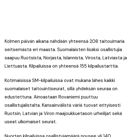
Kolmen päivän aikana nähdään yhteensä 208 taitouimaria
seitsemästä eri maasta. Suomalaisten lisäksi osallistujia
saapuu Ruotsista, Norjasta, Islannista, Virosta, Latviasta ja
Liettuasta. Kilpailuissa on yhteensä 155 kilpailustarttia.
Kotimaisissa SM-kilpailuissa ovat mukana lähes kaikki
suomalaiset taitouintiseurat, sillä yhdeksän seuraa on
edustettuna. Ainoastaan Rovaniemi puuttuu
osallistujalistalta. Kansainvälistä väriä tuovat erityisesti
Ruotsin, Latvian ja Viron maajoukkuetason urheilijat sekä
useat ulkomaiset seurat.
Nuorten kilpailuissa osallistujamäärä nousee yli 140