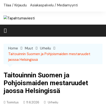
Skip
Tilaa / Kirjaudu
Asiakaspalvelu / Mediamyynti
to
content
Home
Muut
Urheilu
Taitouinnin Suomen ja Pohjoismaiden mestaruudet
jaossa Helsingissä
Taitouinnin Suomen ja
Pohjoismaiden mestaruudet
jaossa Helsingissä
Toimitus
11.6.2026
Urheilu