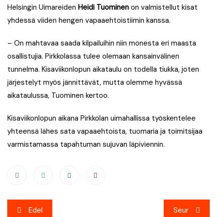
Helsingin Uimareiden
Heidi Tuominen
on valmistellut kisat
yhdessä viiden hengen vapaaehtoistiimin kanssa.
– On mahtavaa saada kilpailuihin niin monesta eri maasta
osallistujia. Pirkkolassa tulee olemaan kansainvälinen
tunnelma. Kisaviikonlopun aikataulu on todella tiukka, joten
järjestelyt myös jännittävät, mutta olemme hyvässä
aikataulussa, Tuominen kertoo.
Kisaviikonlopun aikana Pirkkolan uimahallissa työskentelee
yhteensä lähes sata vapaaehtoista, tuomaria ja toimitsijaa
varmistamassa tapahtuman sujuvan läpiviennin.
Artikkelien
Edel
Seur