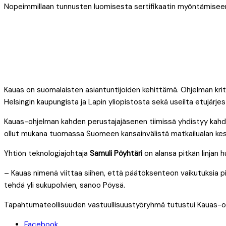
Nopeimmillaan tunnusten luomisesta sertifikaatin myöntämiseen
Kauas on suomalaisten asiantuntijoiden kehittämä. Ohjelman kri
Helsingin kaupungista ja Lapin yliopistosta sekä useilta etujärjestö
Kauas-ohjelman kahden perustajajäsenen tiimissä yhdistyy kahde
ollut mukana tuomassa Suomeen kansainvälistä matkailualan kest
Yhtiön teknologiajohtaja
Samuli Pöyhtäri
on alansa pitkän linjan 
– Kauas nimenä viittaa siihen, että päätöksenteon vaikutuksia 
tehdä yli sukupolvien, sanoo Pöysä.
Tapahtumateollisuuden vastuullisuustyöryhmä tutustui Kauas-o
Facebook