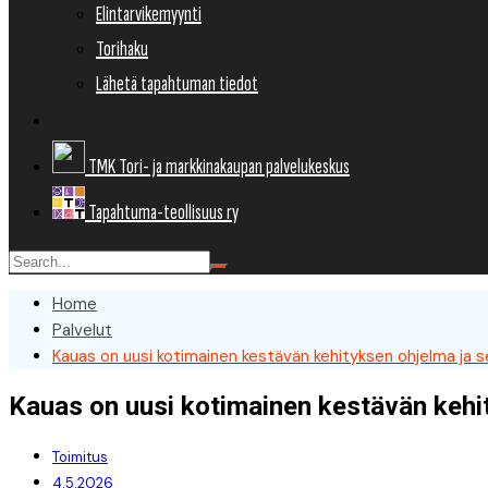
Elintarvikemyynti
Torihaku
Lähetä tapahtuman tiedot
TMK Tori- ja markkinakaupan palvelukeskus
Tapahtuma-teollisuus ry
Home
Palvelut
Kauas on uusi kotimainen kestävän kehityksen ohjelma ja se
Kauas on uusi kotimainen kestävän kehit
Toimitus
4.5.2026