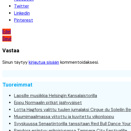
Twitter
Linkedin
Pinterest
Artikkelien
Edel
Seur
selaus
Vastaa
Sinun täytyy
kirjautua sisään
kommentoidaksesi.
Tuoreimmat
Lapsille musiikkia Helsingin Kansalaistorilla
Eppu Normaalin pitkät jäähyväiset
Lotta Hagfors valittu tuulen jumalaksi Cirque du Soleilin Be
Muumimaailmassa viitottu ja kuvitettu viikonloppu
Syyskuussa Senaatintorilla tanssitaan Red Bull Dance Your 
Pandora esiintyy erikoisjunassa Tampere City Festivalille