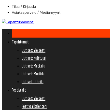
Skip
Tilaa / Kirjaudu
to
Asiakaspalvelu / Mediamyynti
content
Tapahtumat
Uutiset: Yleisesti
Uutiset: Kulttuuri
Uutiset: Matkailu
Uutiset: Musiikki
Uutiset: Urheilu
Festivaalit
Uutiset: Yleisesti
Festivaalikalenteri