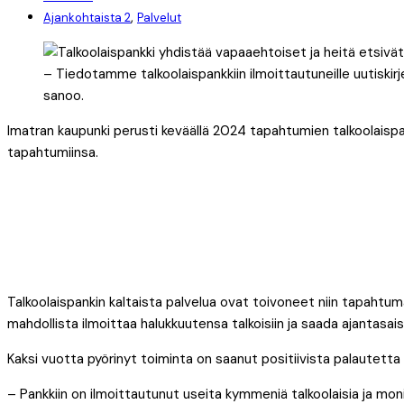
,
Ajankohtaista 2
Palvelut
– Tiedotamme talkoolaispankkiin ilmoittautuneille uutiskirj
sanoo.
Imatran kaupunki perusti keväällä 2024 tapahtumien talkoolaispan
tapahtumiinsa.
Talkoolaispankin kaltaista palvelua ovat toivoneet niin tapahtum
mahdollista ilmoittaa halukkuutensa talkoisiin ja saada ajantasa
Kaksi vuotta pyörinyt toiminta on saanut positiivista palautetta n
– Pankkiin on ilmoittautunut useita kymmeniä talkoolaisia ja m