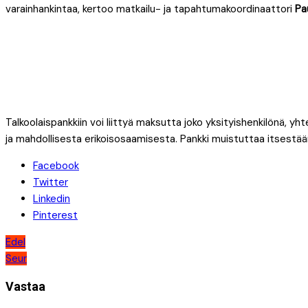
varainhankintaa, kertoo matkailu- ja tapahtumakoordinaattori
Pau
Talkoolaispankkiin voi liittyä maksutta joko yksityishenkilönä, 
ja mahdollisesta erikoisosaamisesta. Pankki muistuttaa itsestään 
Facebook
Twitter
Linkedin
Pinterest
Artikkelien
Edel
Seur
selaus
Vastaa