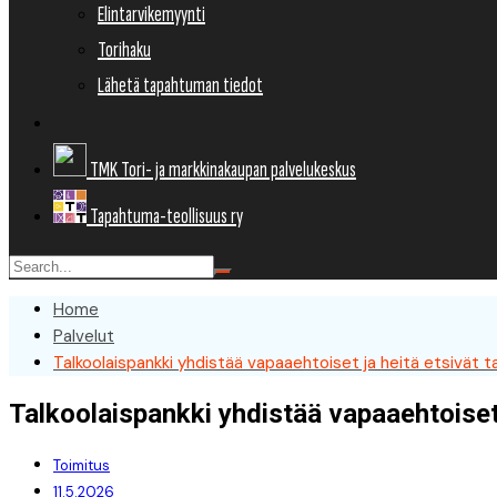
Elintarvikemyynti
Torihaku
Lähetä tapahtuman tiedot
TMK Tori- ja markkinakaupan palvelukeskus
Tapahtuma-teollisuus ry
Home
Palvelut
Talkoolaispankki yhdistää vapaaehtoiset ja heitä etsivät 
Talkoolaispankki yhdistää vapaaehtoiset 
Toimitus
11.5.2026