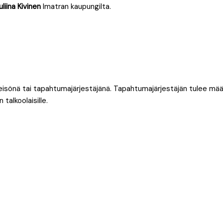
liina Kivinen
Imatran kaupungilta.
yhteisönä tai tapahtumajärjestäjänä. Tapahtumajärjestäjän tulee mä
talkoolaisille.