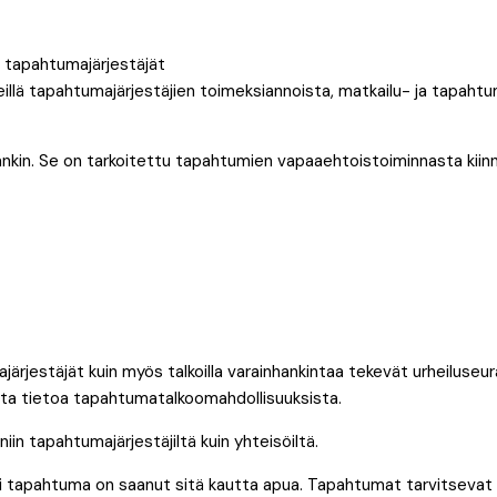
eillä tapahtumajärjestäjien toimeksiannoista, matkailu- ja tapahtu
kin. Se on tarkoitettu tapahtumien vapaaehtoistoiminnasta kiinnos
ajärjestäjät kuin myös talkoilla varainhankintaa tekevät urheiluse
ista tietoa tapahtumatalkoomahdollisuuksista.
iin tapahtumajärjestäjiltä kuin yhteisöiltä.
oni tapahtuma on saanut sitä kautta apua. Tapahtumat tarvitsevat