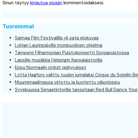
Sinun täytyy
kirjautua sisään
kommentoidaksesi.
Tuoreimmat
Saimaa Film Festivalilla yli sata elokuvaa
Lohjan Laurinpäivillä monipuolinen ohjelma
Tampere Filharmonian Puistokonsertti Sorsapuistossa
Lapsille musiikkia Helsingin Kansalaistorilla
Eppu Normaalin pitkät jäähyväiset
Lotta Hagfors valittu tuulen jumalaksi Cirque du Soleilin Be
Muumimaailmassa viitottu ja kuvitettu viikonloppu
Syyskuussa Senaatintorilla tanssitaan Red Bull Dance Your 