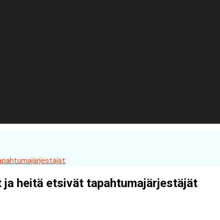
tapahtumajärjestäjät
ja heitä etsivät tapahtumajärjestäjät