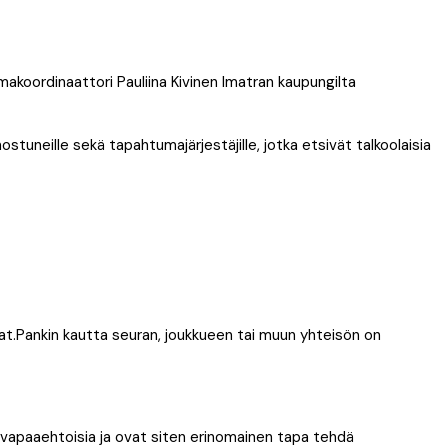
makoordinaattori Pauliina Kivinen Imatran kaupungilta
tuneille sekä tapahtumajärjestäjille, jotka etsivät talkoolaisia
urat.Pankin kautta seuran, joukkueen tai muun yhteisön on
 vapaaehtoisia ja ovat siten erinomainen tapa tehdä