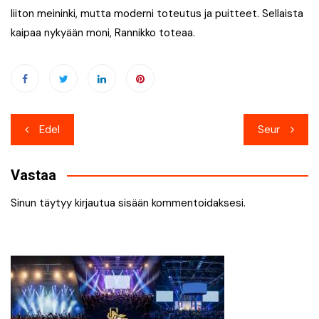
liiton meininki, mutta moderni toteutus ja puitteet. Sellaista
kaipaa nykyään moni, Rannikko toteaa.
Artikkelien
Edel
Seur
selaus
Vastaa
Sinun täytyy
kirjautua sisään
kommentoidaksesi.