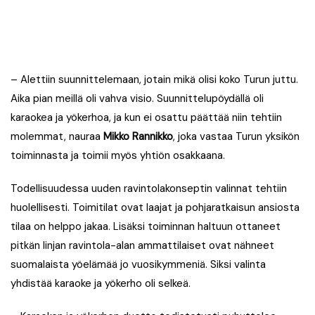
– Alettiin suunnittelemaan, jotain mikä olisi koko Turun juttu.
Aika pian meillä oli vahva visio. Suunnittelupöydällä oli
karaokea ja yökerhoa, ja kun ei osattu päättää niin tehtiin
molemmat, nauraa
Mikko Rannikko
, joka vastaa Turun yksikön
toiminnasta ja toimii myös yhtiön osakkaana.
Todellisuudessa uuden ravintolakonseptin valinnat tehtiin
huolellisesti. Toimitilat ovat laajat ja pohjaratkaisun ansiosta
tilaa on helppo jakaa. Lisäksi toiminnan haltuun ottaneet
pitkän linjan ravintola-alan ammattilaiset ovat nähneet
suomalaista yöelämää jo vuosikymmeniä. Siksi valinta
yhdistää karaoke ja yökerho oli selkeä.