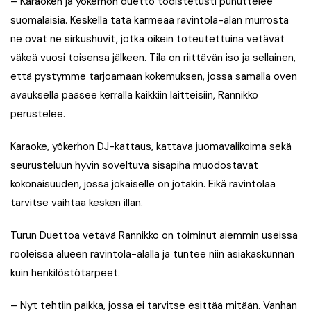
– Karaoken ja yökerhon duetto todistetusti puhuttelee
suomalaisia. Keskellä tätä karmeaa ravintola-alan murrosta
ne ovat ne sirkushuvit, jotka oikein toteutettuina vetävät
väkeä vuosi toisensa jälkeen. Tila on riittävän iso ja sellainen,
että pystymme tarjoamaan kokemuksen, jossa samalla oven
avauksella pääsee kerralla kaikkiin laitteisiin, Rannikko
perustelee.
Karaoke, yökerhon DJ-kattaus, kattava juomavalikoima sekä
seurusteluun hyvin soveltuva sisäpiha muodostavat
kokonaisuuden, jossa jokaiselle on jotakin. Eikä ravintolaa
tarvitse vaihtaa kesken illan.
Turun Duettoa vetävä Rannikko on toiminut aiemmin useissa
rooleissa alueen ravintola-alalla ja tuntee niin asiakaskunnan
kuin henkilöstötarpeet.
– Nyt tehtiin paikka, jossa ei tarvitse esittää mitään. Vanhan