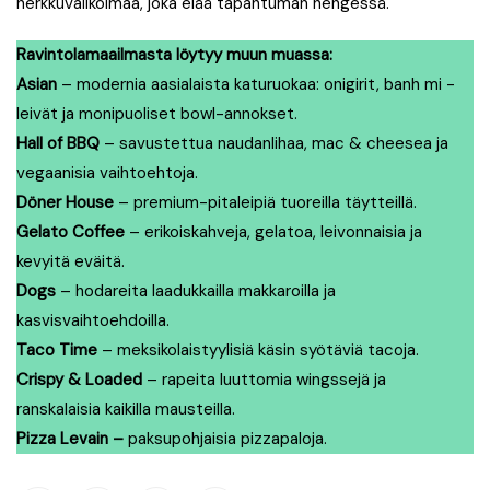
herkkuvalikoimaa, joka elää tapahtuman hengessä.
Ravintolamaailmasta löytyy muun muassa:
Asian
– modernia aasialaista katuruokaa: onigirit, banh mi -
leivät ja monipuoliset bowl-annokset.
Hall of BBQ
– savustettua naudanlihaa, mac & cheesea ja
vegaanisia vaihtoehtoja.
Döner House
– premium-pitaleipiä tuoreilla täytteillä.
Gelato Coffee
– erikoiskahveja, gelatoa, leivonnaisia ja
kevyitä eväitä.
Dogs
– hodareita laadukkailla makkaroilla ja
kasvisvaihtoehdoilla.
Taco Time
– meksikolaistyylisiä käsin syötäviä tacoja.
Crispy & Loaded
– rapeita luuttomia wingssejä ja
ranskalaisia kaikilla mausteilla.
Pizza Levain –
paksupohjaisia pizzapaloja.