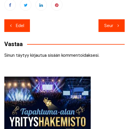
Artikkelien
Edel
Seur
selaus
Vastaa
Sinun täytyy
kirjautua sisään
kommentoidaksesi.