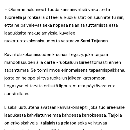
–
Olemme halunneet tuoda kansainvälisiä vaikutteita
tuoreella ja rohkealla otteella. Ruokalistat on suunniteltu niin,
että ne palvelevat sekä nopeaa nälän taltuttamista että
laadukkaita makuelämyksiä, kuvailee
ruokatuotekokonaisuudesta vastaava
Sami Toijanen
.
Ravintolakokonaisuuden kruunaa Legazy, joka tarjoaa
mahdollisuuden á la carte -ruokailuun kiireettömästi ennen
tapahtumaa. Se toimii myös erinomaisena tapaamispaikkana,
josta on helppo siirtyä ruokailun jälkeen katsomoon.
Legazyyn ei tarvita erillistä lippua, mutta pöytävarausta
suositellaan.
Lisäksi uutuutena avataan kahvilakonsepti, joka tuo areenalle
laadukasta kahvilatunnelmaa kahdessa kerroksessa. Tarjolla
on erikoiskahveja, italialaista gelatoa sekä vaihtuvaa