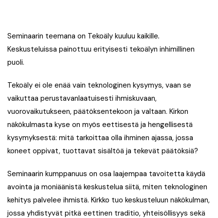
Seminaarin teemana on Tekoäly kuuluu kaikille
.
Keskusteluissa painottuu erityisesti tekoälyn inhimillinen
puoli.
Tekoäly ei ole enää vain teknologinen kysymys, vaan se
vaikuttaa perustavanlaatuisesti ihmiskuvaan,
vuorovaikutukseen, päätöksentekoon ja valtaan. Kirkon
näkökulmasta kyse on myös eettisestä ja hengellisestä
kysymyksestä: mitä tarkoittaa olla ihminen ajassa, jossa
koneet oppivat, tuottavat sisältöä ja tekevät päätöksiä?
Seminaarin kumppanuus on osa laajempaa tavoitetta käydä
avointa ja moniäänistä keskustelua siitä, miten teknologinen
kehitys palvelee ihmistä. Kirkko tuo keskusteluun näkökulman,
jossa yhdistyvät pitkä eettinen traditio, yhteisöllisyys sekä