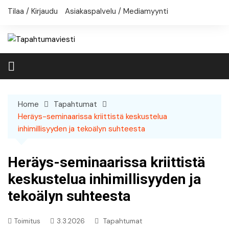
Skip
Tilaa / Kirjaudu
Asiakaspalvelu / Mediamyynti
to
content
Home
Tapahtumat
Heräys-seminaarissa kriittistä keskustelua
inhimillisyyden ja tekoälyn suhteesta
Heräys-seminaarissa kriittistä
keskustelua inhimillisyyden ja
tekoälyn suhteesta
Toimitus
3.3.2026
Tapahtumat