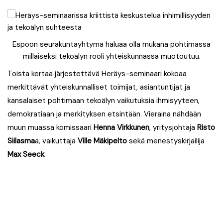
Espoon seurakuntayhtymä haluaa olla mukana pohtimassa
millaiseksi tekoälyn rooli yhteiskunnassa muotoutuu.
Toista kertaa järjestettävä Heräys-seminaari kokoaa
merkittävät yhteiskunnalliset toimijat, asiantuntijat ja
kansalaiset pohtimaan tekoälyn vaikutuksia ihmisyyteen,
demokratiaan ja merkityksen etsintään. Vieraina nähdään
muun muassa komissaari
Henna Virkkunen
, yritysjohtaja
Risto
Siilasma
a, vaikuttaja
Ville Mäkipelto
sekä menestyskirjailija
Max Seeck
.