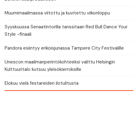
Muumimaailmassa viitottu ja kuvitettu viikonloppu
Syyskuussa Senaatintorilla tanssitaan Red Bull Dance Your
Style -finaali
Pandora esiintyy erikoisjunassa Tampere City Festivalille
Unescon maailmanperintökohteeksi valittu Helsingin
Kulttuuritalo kutsuu yleisökierroksille
Elokuu vielä festareiden ilotulitusta