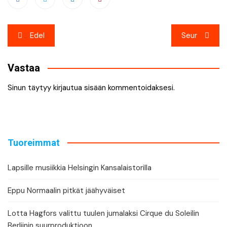
Artikkelien
Edel
Seur
selaus
Vastaa
Sinun täytyy
kirjautua sisään
kommentoidaksesi.
Tuoreimmat
Lapsille musiikkia Helsingin Kansalaistorilla
Eppu Normaalin pitkät jäähyväiset
Lotta Hagfors valittu tuulen jumalaksi Cirque du Soleilin
Berliinin suurproduktioon