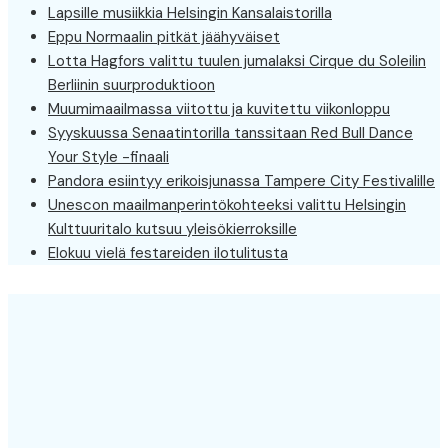
Lapsille musiikkia Helsingin Kansalaistorilla
Eppu Normaalin pitkät jäähyväiset
Lotta Hagfors valittu tuulen jumalaksi Cirque du Soleilin
Berliinin suurproduktioon
Muumimaailmassa viitottu ja kuvitettu viikonloppu
Syyskuussa Senaatintorilla tanssitaan Red Bull Dance
Your Style -finaali
Pandora esiintyy erikoisjunassa Tampere City Festivalille
Unescon maailmanperintökohteeksi valittu Helsingin
Kulttuuritalo kutsuu yleisökierroksille
Elokuu vielä festareiden ilotulitusta