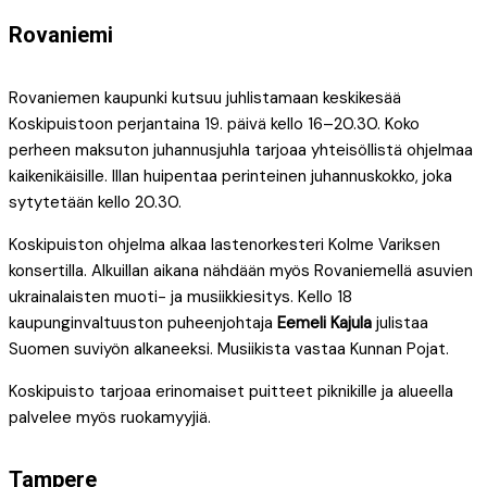
Rovaniemi
Rovaniemen kaupunki kutsuu juhlistamaan keskikesää
Koskipuistoon perjantaina 19. päivä kello 16–20.30. Koko
perheen maksuton juhannusjuhla tarjoaa yhteisöllistä ohjelmaa
kaikenikäisille. Illan huipentaa perinteinen juhannuskokko, joka
sytytetään kello 20.30.
Koskipuiston ohjelma alkaa lastenorkesteri Kolme Variksen
konsertilla. Alkuillan aikana nähdään myös Rovaniemellä asuvien
ukrainalaisten muoti- ja musiikkiesitys. Kello 18
kaupunginvaltuuston puheenjohtaja
Eemeli Kajula
julistaa
Suomen suviyön alkaneeksi. Musiikista vastaa Kunnan Pojat.
Koskipuisto tarjoaa erinomaiset puitteet piknikille ja alueella
palvelee myös ruokamyyjiä.
Tampere