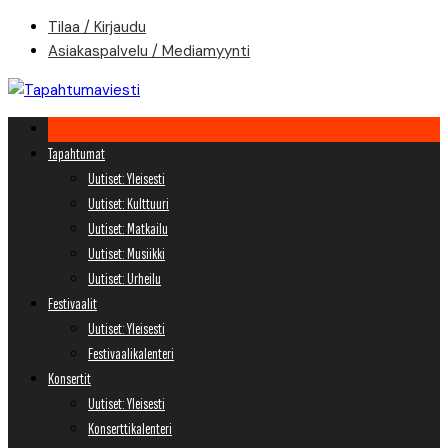
Skip
Tilaa / Kirjaudu
to
Asiakaspalvelu / Mediamyynti
content
Tapahtumat
Uutiset: Yleisesti
Uutiset: Kulttuuri
Uutiset: Matkailu
Uutiset: Musiikki
Uutiset: Urheilu
Festivaalit
Uutiset: Yleisesti
Festivaalikalenteri
Konsertit
Uutiset: Yleisesti
Konserttikalenteri