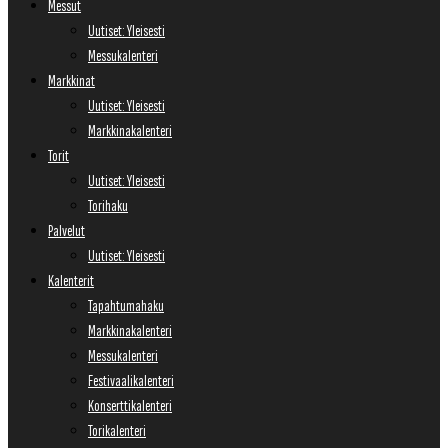
Messut
Uutiset: Yleisesti
Messukalenteri
Markkinat
Uutiset: Yleisesti
Markkinakalenteri
Torit
Uutiset: Yleisesti
Torihaku
Palvelut
Uutiset: Yleisesti
Kalenterit
Tapahtumahaku
Markkinakalenteri
Messukalenteri
Festivaalikalenteri
Konserttikalenteri
Torikalenteri