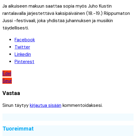
Ja aikuiseen makuun saattaa sopia myös Juho Kustin
rantalavalla järjestettävä kaksipäiväinen (18.-19.) Riippumaton
Jussi -festivaali, joka yhdistää juhannuksen ja musiikin
täydellisesti.
Facebook
Twitter
Linkedin
Pinterest
Artikkelien
Edel
Seur
selaus
Vastaa
Sinun täytyy
kirjautua sisään
kommentoidaksesi.
Tuoreimmat