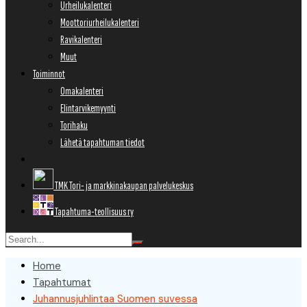
Urheilukalenteri
Moottoriurheilukalenteri
Ravikalenteri
Muut
Toiminnot
Omakalenteri
Elintarvikemyynti
Torihaku
Lähetä tapahtuman tiedot
TMK Tori- ja markkinakaupan palvelukeskus
Tapahtuma-teollisuus ry
Home
Tapahtumat
Juhannusjuhlintaa Suomen suvessa