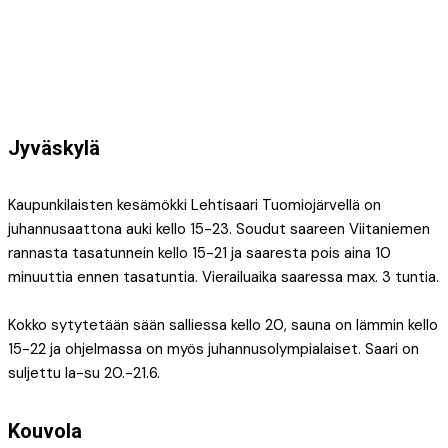
Jyväskylä
Kaupunkilaisten kesämökki Lehtisaari Tuomiojärvellä on
juhannusaattona auki kello 15-23. Soudut saareen Viitaniemen
rannasta tasatunnein kello 15-21 ja saaresta pois aina 10
minuuttia ennen tasatuntia. Vierailuaika saaressa max. 3 tuntia.
Kokko sytytetään sään salliessa kello 20, sauna on lämmin kello
15-22 ja ohjelmassa on myös juhannusolympialaiset. Saari on
suljettu la-su 20.-21.6.
Kouvola