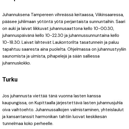
Juhannuksena Tampereen vihreässä keitaassa, Viikinsaaressa,
pääsee juhlimaan yötöntä yötä perjantaista sunnuntaihin. Saari
on auki ja laivat liikkuvat juhannusaattona kello 10-00.30,
juhannuspäivänä kello 10-22.30 ja juhannussunnuntaina kello
10-18.30. Laivat lähtevät Laukontorilta tasatunnein ja paluu
tapahtuu saaresta aina puolelta. Ohjelmassa on juhannustyyliin
saunomista ja uimista, pihapelejä ja sään salliessa
juhannuskokko.
Turku
Jos juhannusta viettää tänä vuonna lasten kanssa
kaupungissa, on Kupittaalla järjestettävä lasten juhannusjuhla
oiva vaihtoehto. Juhannussalkojen valmistaminen, yhteislaulut
ja kansantanssit harmonikan tahtiin luovat keskikesän
tunnelmaa koko perheelle.