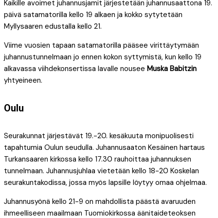
Kaikille avoimet juhannusjamit järjestetään juhannusaattona 19.
päivä satamatorilla kello 19 alkaen ja kokko sytytetään
Myllysaaren edustalla kello 21.
Viime vuosien tapaan satamatorilla pääsee virittäytymään
juhannustunnelmaan jo ennen kokon syttymistä, kun kello 19
alkavassa viihdekonsertissa lavalle nousee
Muska Babitzin
yhtyeineen.
Oulu
Seurakunnat järjestävät 19.-20. kesäkuuta monipuolisesti
tapahtumia Oulun seudulla. Juhannusaaton Kesäinen hartaus
Turkansaaren kirkossa kello 17.30 rauhoittaa juhannuksen
tunnelmaan. Juhannusjuhlaa vietetään kello 18-20 Koskelan
seurakuntakodissa, jossa myös lapsille löytyy omaa ohjelmaa.
Juhannusyönä kello 21-9 on mahdollista päästä avaruuden
ihmeelliseen maailmaan Tuomiokirkossa äänitaideteoksen