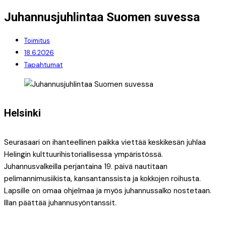
Juhannusjuhlintaa Suomen suvessa
Toimitus
18.6.2026
Tapahtumat
Helsinki
Seurasaari on ihanteellinen paikka viettää keskikesän juhlaa
Helingin kulttuurihistoriallisessa ympäristössä.
Juhannusvalkeilla perjantaina 19. päivä nautitaan
pelimannimusiikista, kansantanssista ja kokkojen roihusta.
Lapsille on omaa ohjelmaa ja myös juhannussalko nostetaan.
Illan päättää juhannusyöntanssit.