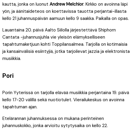
kautta, jonka on luonut
Andrew Melchior
. Kirkko on avoinna läpi
yön, ja äänitaideteos on koettavissa tauotta perjantai-illasta
kello 21 juhannuspäivän aamuun kello 9 saakka. Paikalla on opas.
Lauantaina 20. päivä Aalto Siilolla järjestettävä Shiphorn
Cantata -juhannusjuhla vie yleisön elämykselliseen
tapahtumaketjuun kohti Toppilansalmea. Tarjolla on kotimaisia
ja kansainvälisiä esiintyjiä, jotka tarjoilevat jazzia ja elektronista
musiikkia.
Pori
Porin Yyterissä on tarjolla elävää musiikkia perjantaina 19. päivä
kello 17-20 välillä sekä nuotiotulet. Vierailukeskus on avoinna
tapahtuman ajan.
Etelärannan juhannuksessa on mukana perinteinen
juhannuskokko, jonka arvioitu sytytysaika on kello 22.