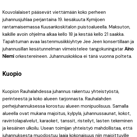
Kouvolalaiset pääsevät viettämään koko perheen
juhannusjuhlaa perjantaina 19. kesäkuuta Kymijoen
rantamaisemassa Kuusankoskitalon puistoalueella. Maksuton,
kaikille avoin ohjelma alkaa kello 18 ja kestää kello 21 saakka.
Tapahtuman avaa lastenmusiikkiyhtye Jee Jeen konsertillaan ja
juhannusillan kesätunnelman viimeistelee tangokuningatar
Aino
Niemi
orkestereineen. Juhannuskokkoa ei tänä vuonna polteta.
Kuopio
Kuopion Rauhalahdessa juhannus rakentuu yhteistyöstä,
perinteestä ja koko alueen tarjonnasta. Rauhalahden
perhejuhannuksessa korostuu alueen monipuolisuus. Samalla
alueella ovat mukana majoitus, kylpylä, juhannussaunat, kokot,
ravintolapalvelut, karaoket, tanssit, risteilyt, lasten tekeminen
ja kesäinen ulkoilu. Usean toimijan yhteistyö mahdollistaa, että
juhannuksesta muodostuu laaja kokonaisuus niin majoittuville