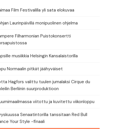
tä tapahtuman tiedot
imaa Film Festivalilla yli sata elokuvaa
hjan Laurinpäivillä monipuolinen ohjelma
ampere Filharmonian Puistokonsertti
orsapuistossa
eri
psille musiikkia Helsingin Kansalaistorilla
ppu Normaalin pitkät jäähyväiset
tta Hagfors valittu tuulen jumalaksi Cirque du
leilin Berliinin suurproduktioon
umimaailmassa viitottu ja kuvitettu viikonloppu
yskuussa Senaatintorilla tanssitaan Red Bull
nce Your Style -finaali