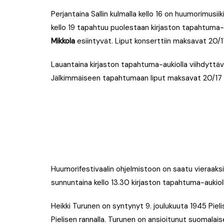
Perjantaina Sallin kulmalla kello 16 on huumorimusii
kello 19 tapahtuu puolestaan kirjaston tapahtuma-a
Mikkola
esiintyvät. Liput konserttiin maksavat 20/1
Lauantaina kirjaston tapahtuma-aukiolla viihdyttävät
Jälkimmäiseen tapahtumaan liput maksavat 20/17 
Huumorifestivaalin ohjelmistoon on saatu vieraaksi k
sunnuntaina kello 13.30 kirjaston tapahtuma-aukiol
Heikki Turunen on syntynyt 9. joulukuuta 1945 Pieli
Pielisen rannalla. Turunen on ansioitunut suomalai