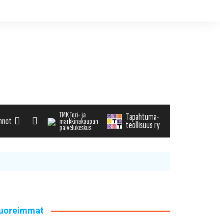
TMK Tori- ja
Tapahtuma-
nnot
markkinakaupan
teollisuus ry
palvelukeskus
alenteri
arvikemyynti
haku
uoreimmat