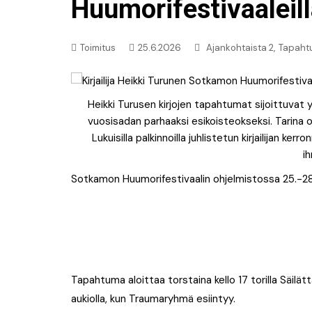
Uutiset: Musiikki
Huumorifestivaaleil
Uutiset: Urheilu
,
Toimitus
25.6.2026
Ajankohtaista 2
Tapaht
Heikki Turusen kirjojen tapahtumat sijoittuvat
vuosisadan parhaaksi esikoisteokseksi. Tarina on
Lukuisilla palkinnoilla juhlistetun kirjailijan k
i
Sotkamon Huumorifestivaalin ohjelmistossa 25.-28
Tapahtuma aloittaa torstaina kello 17 torilla Säilät
aukiolla, kun Traumaryhmä esiintyy.