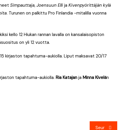
yneet
Simpauttaja
,
Joensuun Elli
ja
Kivenpyörittäjän kylä
oita
. Turunen on palkittu Pro Finlandia -mitalilla vuonna
ksi kello 12 Hiukan rannan lavalla on kansalaisopiston
suositus on yli 12 vuotta.
 15 kirjaston tapahtuma-aukiolla. Liput maksavat 20/17
kirjaston tapahtuma-aukiolla.
Ria Katajan
ja
Minna Kivelä
n
Seur