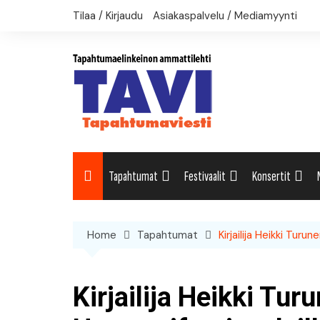
Skip
Tilaa / Kirjaudu
Asiakaspalvelu / Mediamyynti
to
content
Tapahtumat
Festivaalit
Konsertit
Uutiset: Yleisesti
Uutiset: Yleisesti
Uutiset: Yleises
Home
Tapahtumat
Kirjailija Heikki Tur
Uutiset: Kulttuuri
Festivaalikalenteri
Konserttikalent
Uutiset: Matkailu
Kirjailija Heikki Tu