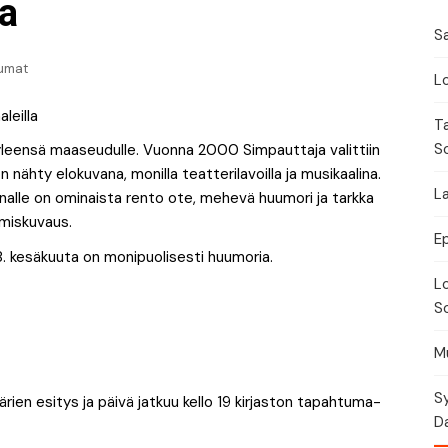
Festivaalikalenteri
Lähe
la
Sa
Konserttikalenteri
umat
Lo
Torikalenteri
T
Urheilukalenteri
S
 yleensä maaseudulle. Vuonna 2000 Simpauttaja valittiin
 nähty elokuvana, monilla teatterilavoilla ja musikaalina.
Moottoriurheilukalent
La
erronnalle on ominaista rento ote, mehevä huumori ja tarkka
hmiskuvaus.
Ravikalenteri
E
. kesäkuuta on monipuolisesti huumoria.
Lo
Muut
So
Mu
Sy
tärien esitys ja päivä jatkuu kello 19 kirjaston tapahtuma-
Da