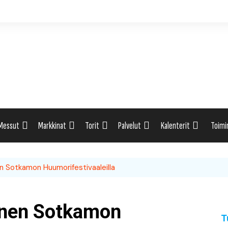
Messut
Markkinat
Torit
Palvelut
Kalenterit
Toimi
ti
Uutiset: Yleisesti
Uutiset: Yleisesti
Uutiset: Yleisesti
Uutiset: Yleisesti
Tapahtumahaku
Omak
unen Sotkamon Huumorifestivaaleilla
eri
Messukalenteri
Markkinakalenteri
Torihaku
Markkinakalenteri
Elint
Messukalenteri
Tori
runen Sotkamon
T