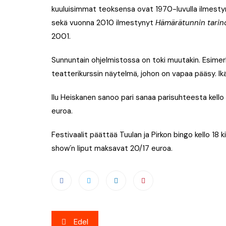
kuuluisimmat teoksensa ovat 1970-luvulla ilmest
sekä vuonna 2010 ilmestynyt
Hämärätunnin tarin
2001.
Sunnuntain ohjelmistossa on toki muutakin. Esimerki
teatterikurssin näytelmä, johon on vapaa pääsy. Ikä
Ilu Heiskanen sanoo pari sanaa parisuhteesta kello
euroa.
Festivaalit päättää Tuulan ja Pirkon bingo kello 18 
show´n liput maksavat 20/17 euroa.
Artikkelien
Edel