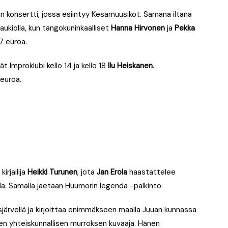
kin konsertti, jossa esiintyy Kesämuusikot. Samana iltana
ukiolla, kun tangokuninkaalliset
Hanna Hirvonen
ja
Pekka
7 euroa.
 Improklubi kello 14 ja kello 18
Ilu Heiskanen
.
euroa.
irjailija
Heikki Turunen
, jota
Jan Erola
haastattelee
la. Samalla jaetaan Huumorin legenda -palkinto.
sjärvellä ja kirjoittaa enimmäkseen maalla Juuan kunnassa
sen yhteiskunnallisen murroksen kuvaaja. Hänen