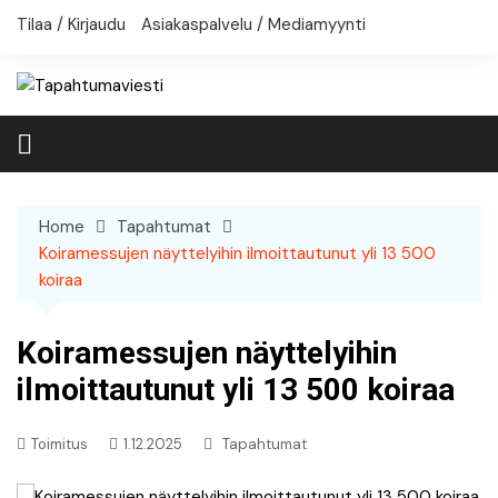
Skip
Tilaa / Kirjaudu
Asiakaspalvelu / Mediamyynti
to
content
Home
Tapahtumat
Koiramessujen näyttelyihin ilmoittautunut yli 13 500
koiraa
Koiramessujen näyttelyihin
ilmoittautunut yli 13 500 koiraa
Toimitus
1.12.2025
Tapahtumat