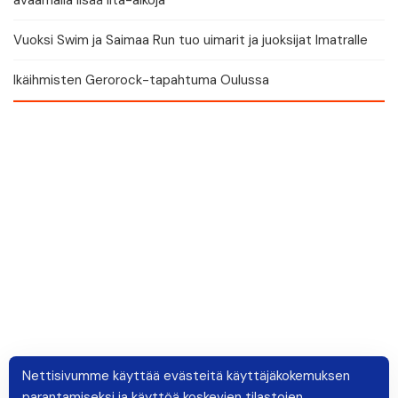
avaamalla lisää ilta-aikoja
Vuoksi Swim ja Saimaa Run tuo uimarit ja juoksijat Imatralle
Ikäihmisten Gerorock-tapahtuma Oulussa
Nettisivumme käyttää evästeitä käyttäjäkokemuksen
parantamiseksi ja käyttöä koskevien tilastojen