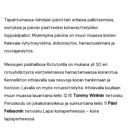
Tapahtumassa nähdään päivittäin erilaisia palkitsemisia,
esityksiä ja päivän päätteeksi koiranäyttelyiden
loppukilpailut. Molempina päivinä on muun muassa koirien
Kalevala-lyhytnäytelmä, dobonäytös, harrastuskimara ja
noutajanäytös.
Messujen päähallissa Rotutorilla on mukana yli 30 eri
rotuyhdistystä esittelemässä harrastamaansa koirarotua.
Kennelliiton infolavalla saa neuvoja koiran hankintaan ja
hoitoon. Lavalla on myös rotuesittelyitä. Infolavalla kuullaan
muun muassa
lauantaina kello 12.15
Tommy Wirénin
tietoisku
Peruskoulu on jokakoiranoikeus ja sunnuntaina kello 11
Päivi
Felixsonin
tietoisku Lapsi koiraperheessä – koira
lapsiperheessä.