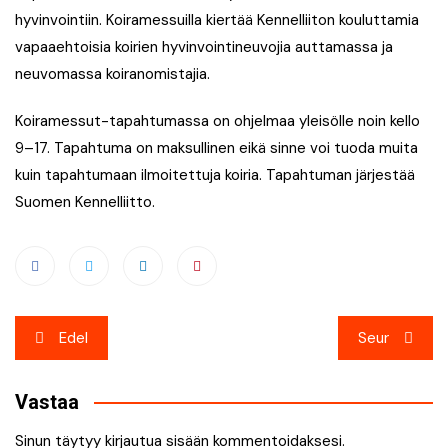
hyvinvointiin. Koiramessuilla kiertää Kennelliiton kouluttamia
vapaaehtoisia koirien hyvinvointineuvojia auttamassa ja
neuvomassa koiranomistajia.
Koiramessut-tapahtumassa on ohjelmaa yleisölle noin kello
9–17. Tapahtuma on maksullinen eikä sinne voi tuoda muita
kuin tapahtumaan ilmoitettuja koiria. Tapahtuman järjestää
Suomen Kennelliitto.
Artikkelien
Edel
Seur
selaus
Vastaa
Sinun täytyy
kirjautua sisään
kommentoidaksesi.