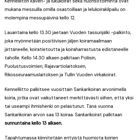
Kennelliiton kaveri- ja lukukoirat sekä nuorisotoiminta ovat
mukana messuilla omilla osastoillaan ja lelukoirakilpailu on
molempina messupäivinä kello 12.
Lauantaina kello 13.30
jaetaan Vuoden tassunjälki -palkinto,
joka myönnetään positiivisen jäljen koiramaailmaan
jättäneelle, koiratietoutta ja koiraharrastusta edistäneelle
taholle. Kello 14.30 alkaen palkitaan
Poliisin,
Puolustusvoimien, Rajavartiolaitoksen,
Rikosseuraamuslaitoksen ja Tullin Vuoden virkakoirat.
Kennelliitto palkitsee vuosittain Sankarikoiran arvonimellä
koiria, jotka ovat vaikuttaneet merkittävästi siihen, että yksi
tai useampi ihmishenki on pelastunut. Tänä vuonna
Sankarikoiran arvon saa 13 koiraa. Sankarikoirat palkitaan
sunnuntaina kello 13 alkaen.
Tapahtumassa kiinnitetään erityistä huomiota koirien