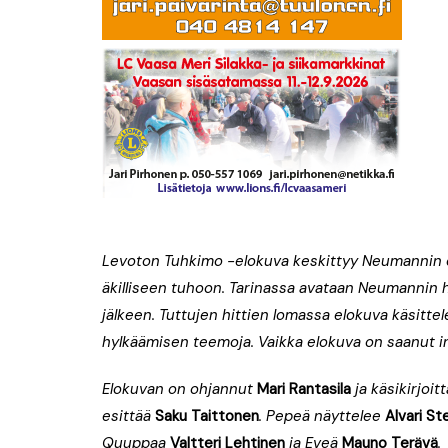
Levoton Tuhkimo -elokuva keskittyy Neumannin 
äkilliseen tuhoon. Tarinassa avataan Neumannin 
jälkeen.
T
uttujen hittien lomassa elokuva käsitte
hylkäämisen teemoja. Vaikka elokuva on saanut insp
Elokuvan on ohjannut
Mari Rantasila
ja käsikirjoit
esittää
Saku Taittonen
. Pepeä näyttelee
Alvari S
Quuppaa
Valtteri Lehtinen
ja Eveä
Mauno Terävä
.