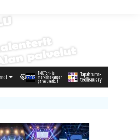
TMK Tori- ja
Tapahtuma-
nnot
markkinakaupan
teollisuus ry
palvelukeskus
alenteri
arvikemyynti
haku