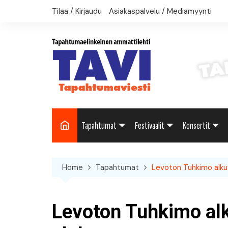
Skip
Tilaa / Kirjaudu
Asiakaspalvelu / Mediamyynti
to
content
Tapahtumat
Festivaalit
Konsertit
Uutiset: Yleisesti
Uutiset: Yleisesti
Uutiset: Yleise
Home
Tapahtumat
Levoton Tuhkimo alku
Uutiset: Kulttuuri
Festivaalikalenteri
Konserttikalen
Uutiset: Matkailu
Levoton Tuhkimo al