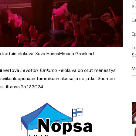
S
La
E
Lo
katsotuin elokuva. Kuva HannaMmaria Grönlund
So
Mu
ta
kertova
Levoton Tuhkimo
-elokuva on ollut menestys.
tysviikonloppunaan tammikuun alussa ja se jatkoi Suomen
si-iltansa 25.12.2024.