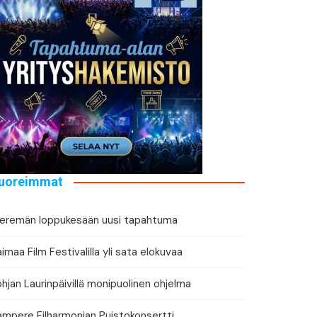
tä tapahtuman tiedot
eri
uoreimmat
ieremän loppukesään uusi tapahtuma
imaa Film Festivalilla yli sata elokuvaa
hjan Laurinpäivillä monipuolinen ohjelma
ampere Filharmonian Puistokonsertti