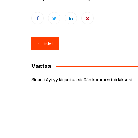
Artikkelien
Edel
selaus
Vastaa
Sinun täytyy
kirjautua sisään
kommentoidaksesi.