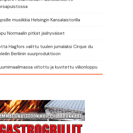
orsapuistossa
psille musiikkia Helsingin Kansalaistorilla
ppu Normaalin pitkät jäähyväiset
tta Hagfors valittu tuulen jumalaksi Cirque du
leilin Berliinin suurproduktioon
umimaailmassa viitottu ja kuvitettu viikonloppu