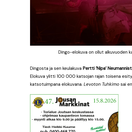
Dingo-elokuva on ollut alkuvuoden 
Dingosta ja sen keulakuva
Pertti ’Nipa’ Neumannis
Elokuva ylitti 100 000 katsojan rajan toisena esi
katsotuimpana elokuvana.
Levoton Tuhkimo
sai en