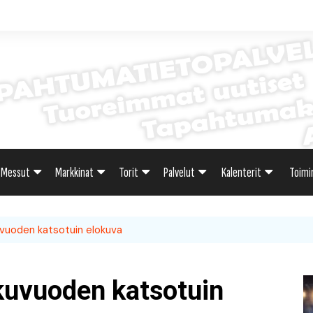
Messut
Markkinat
Torit
Palvelut
Kalenterit
Toimi
sti
Uutiset: Yleisesti
Uutiset: Yleisesti
Uutiset: Yleisesti
Uutiset: Yleisesti
Tapahtumahaku
Omak
vuoden katsotuin elokuva
teri
Messukalenteri
Markkinakalenteri
Torihaku
Markkinakalenteri
Elint
Messukalenteri
Tori
kuvuoden katsotuin