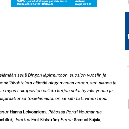
elämään sekä Dingon läpimurtoon, suosion vuosiin
ja
henkilökohtaista elämää
d
ingomaniaa ennen, sen aikana ja
lee myös sukupolvien välistä ketjua sekä hyväksynnän ja
iraationsa tosielämästä, on se silti fiktiivinen teos.
tanut
Hanna Leivonniemi
.
P
ääosaa Pertti Neumannia
tenbäck
, Jonttua
Emil Kihlström
, Peteä
Samuel Kujala
,