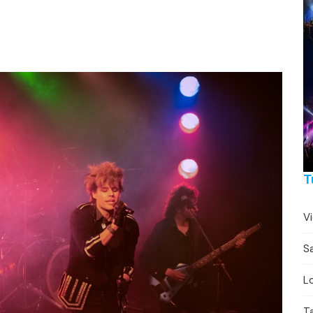
Festivaalikalenteri
Lähe
Konserttikalenteri
Torikalenteri
Urheilukalenteri
Moottoriurheilukalent
Ravikalenteri
T
Muut
V
Sa
Lo
T