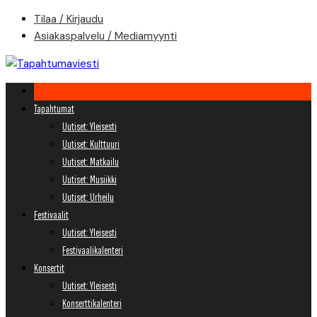
Skip
Tilaa / Kirjaudu
to
Asiakaspalvelu / Mediamyynti
content
Tapahtumat
Uutiset: Yleisesti
Uutiset: Kulttuuri
Uutiset: Matkailu
Uutiset: Musiikki
Uutiset: Urheilu
Festivaalit
Uutiset: Yleisesti
Festivaalikalenteri
Konsertit
Uutiset: Yleisesti
Konserttikalenteri