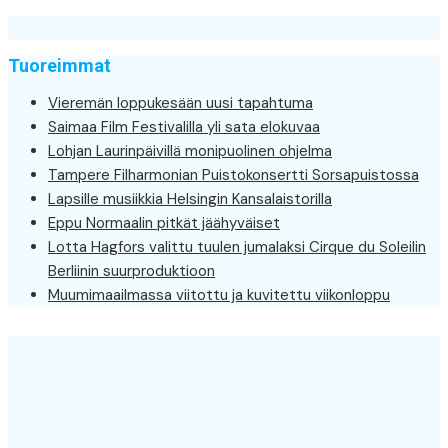
Tuoreimmat
Vieremän loppukesään uusi tapahtuma
Saimaa Film Festivalilla yli sata elokuvaa
Lohjan Laurinpäivillä monipuolinen ohjelma
Tampere Filharmonian Puistokonsertti Sorsapuistossa
Lapsille musiikkia Helsingin Kansalaistorilla
Eppu Normaalin pitkät jäähyväiset
Lotta Hagfors valittu tuulen jumalaksi Cirque du Soleilin
Berliinin suurproduktioon
Muumimaailmassa viitottu ja kuvitettu viikonloppu