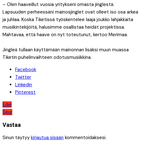
– Olen haaveillut vuosia yritykseni omasta jinglestä.
Lapsuuden perheessäni mainosjinglet ovat olleet iso osa arkea
ja juhlaa. Koska Tiketissä työskentelee laaja joukko lahjakkaita
musiikintekijöitä, halusimme osallistaa heidät projektissa.
Mahtavaa, että haave on nyt toteutunut, kertoo Merimaa.
Jingleä tullaan käyttämään mainonnan lisäksi muun muassa
Tiketin puhelinvaihteen odotusmusiikkina.
Facebook
Twitter
Linkedin
Pinterest
Artikkelien
Edel
Seur
selaus
Vastaa
Sinun täytyy
kirjautua sisään
kommentoidaksesi.