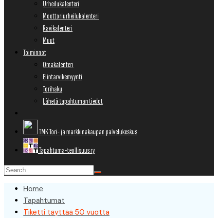
Urheilukalenteri
Moottoriurheilukalenteri
Ravikalenteri
Muut
Toiminnot
Omakalenteri
Elintarvikemyynti
Torihaku
Lähetä tapahtuman tiedot
TMK Tori- ja markkinakaupan palvelukeskus
Tapahtuma-teollisuus ry
Home
Tapahtumat
Tiketti täyttää 50 vuotta