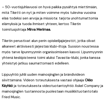
– 50-vuotisjuhlavuosi on hyvä paikka pysähtyä miettimään,
mitä Tiketti on nyt ja miten voimme myös tulevina vuosina
elää todeksi sen arvoja ja missiota: tarjota unohtumattomia
elämyksiä ja tuoda ihmiset yhteen, kertoo Tiketin
toimitusjohtaja
Mirva Merimaa.
Tiketin perustivat alun perin opiskelijajärjestöt, jotka olivat
alkaneet aktiivisesti järjestää klubi-iltoja. Suosion noustessa
myös tarve lipunmyynnin organisoimiseen kasvoi. Lipunmyynnin
yhtenä keskipisteenä toimi aluksi Tavastia-klubi, jonka kanssa
yhteistyö jatkuu saumattomasti edelleen.
Lippuyhtiö juhlii uuden mainosjinglen ja brändivideon
siivittämänä. Videon toteutuksesta vastasi ohjaaja
Okko
Käyhkö
ja toteutuksesta videotuotantoyhtiö Askel Company ja
mainosjinglen tuotannosta puolestaan musiikkituotantotalo
Fried Music.