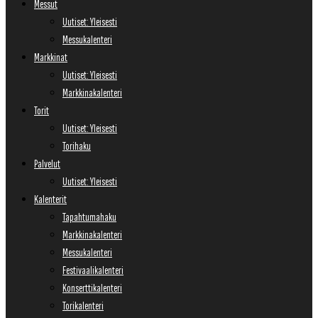
Messut
Uutiset: Yleisesti
Messukalenteri
Markkinat
Uutiset: Yleisesti
Markkinakalenteri
Torit
Uutiset: Yleisesti
Torihaku
Palvelut
Uutiset: Yleisesti
Kalenterit
Tapahtumahaku
Markkinakalenteri
Messukalenteri
Festivaalikalenteri
Konserttikalenteri
Torikalenteri