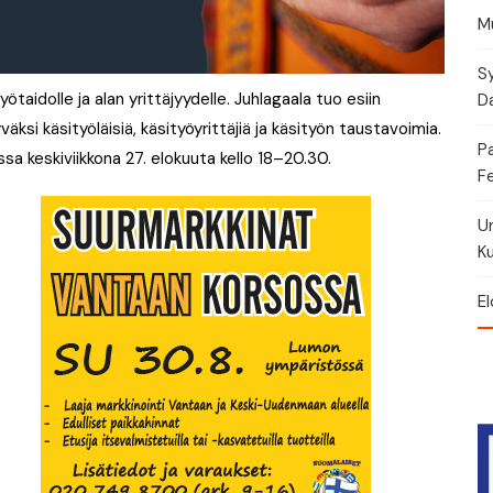
Mu
Sy
taidolle ja alan yrittäjyydelle. Juhlagaala tuo esiin
Da
ksi käsityöläisiä, käsityöyrittäjiä ja käsityön taustavoimia.
P
sa keskiviikkona 27. elokuuta kello 18–20.30.
Fe
U
Ku
El