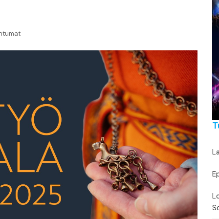
Festivaalikalenteri
Lähe
Konserttikalenteri
htumat
Torikalenteri
Urheilukalenteri
Moottoriurheilukalent
Ravikalenteri
T
Muut
La
E
Lo
So