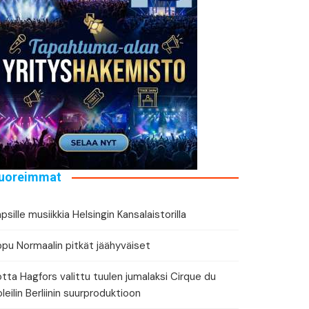
tä tapahtuman tiedot
eri
uoreimmat
psille musiikkia Helsingin Kansalaistorilla
ppu Normaalin pitkät jäähyväiset
tta Hagfors valittu tuulen jumalaksi Cirque du
leilin Berliinin suurproduktioon