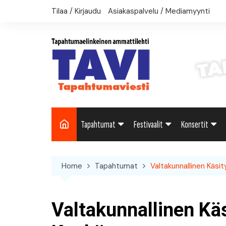
Skip
Tilaa / Kirjaudu
Asiakaspalvelu / Mediamyynti
to
content
Tapahtumat
Festivaalit
Konsertit
Uutiset: Yleisesti
Uutiset: Yleisesti
Uutiset: Yleise
Home
Tapahtumat
Valtakunnallinen Käsi
Uutiset: Kulttuuri
Festivaalikalenteri
Konserttikalen
Uutiset: Matkailu
Valtakunnallinen Kä