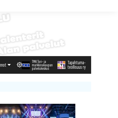
TMK Tori- ja
Tapahtuma-
nnot
markkinakaupan
teollisuus ry
palvelukeskus
alenteri
arvikemyynti
haku