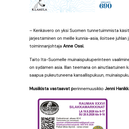
– Kenkävero on yksi Suomen tunnetuimmista käsityö
järjestäminen on meille kunnia-asia, iloitsee juhlan
toiminnanjohtaja
Anne Ossi
.
Taito Itä-Suomelle muinaispukuperinteen vaalimine
on sydämen asia. Illan teemana on ainutlaatuinen
saapua pukeutuneena kansallispukuun, muinaispuku
Musiikista vastaavat p
erinnemuusikko
Jenni Hanikk