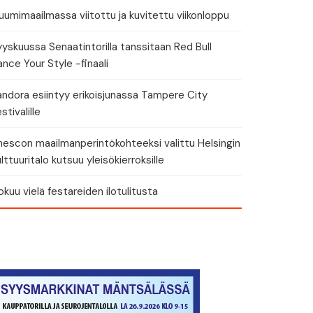
umimaailmassa viitottu ja kuvitettu viikonloppu
yskuussa Senaatintorilla tanssitaan Red Bull
nce Your Style -finaali
andora esiintyy erikoisjunassa Tampere City
stivalille
nescon maailmanperintökohteeksi valittu Helsingin
lttuuritalo kutsuu yleisökierroksille
okuu vielä festareiden ilotulitusta