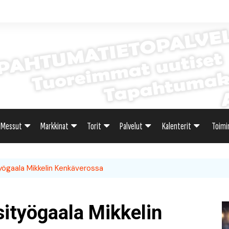
Messut
Markkinat
Torit
Palvelut
Kalenterit
Toimi
sti
Uutiset: Yleisesti
Uutiset: Yleisesti
Uutiset: Yleisesti
Uutiset: Yleisesti
Tapahtumahaku
Omak
työgaala Mikkelin Kenkäverossa
teri
Messukalenteri
Markkinakalenteri
Torihaku
Markkinakalenteri
Elint
Messukalenteri
Tori
sityögaala Mikkelin