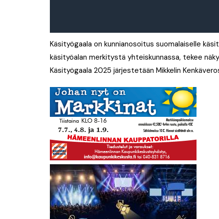
Käsityögaala on kunnianosoitus suomalaiselle käsityö
käsityöalan merkitystä yhteiskunnassa, tekee näkyvä
Käsityögaala 2025 järjestetään Mikkelin Kenkäveros