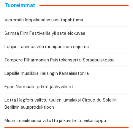
Tuoreimmat
Vieremän loppukesään uusi tapahtuma
Saimaa Film Festivalilla yli sata elokuvaa
Lohjan Laurinpäivillä monipuolinen ohjelma
Tampere Filharmonian Puistokonsertti Sorsapuistossa
Lapsille musiikkia Helsingin Kansalaistorilla
Eppu Normaalin pitkät jäähyväiset
Lotta Hagfors valittu tuulen jumalaksi Cirque du Soleilin
Berliinin suurproduktioon
Muumimaailmassa viitottu ja kuvitettu viikonloppu