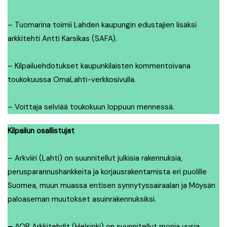
– Tuomarina toimii Lahden kaupungin edustajien lisäksi
arkkitehti Antti Karsikas (SAFA).
– Kilpailuehdotukset kaupunkilaisten kommentoivana
toukokuussa OmaLahti-verkkosivulla.
– Voittaja selviää toukokuun loppuun mennessä.
Kilpailun osallistujat
– Arkviiri
(Lahti) on suunnitellut julkisia rakennuksia,
perusparannushankkeita ja korjausrakentamista eri puolille
Suomea, muun muassa entisen synnytyssairaalan ja Möysän
paloaseman muutokset asuinrakennuksiksi.
–
AOR Arkkitehdit
(Helsinki) on suunnitellut monia uusia