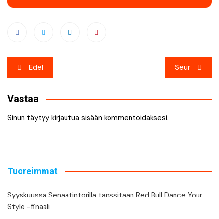
Artikkelien
Edel
Seur
selaus
Vastaa
Sinun täytyy
kirjautua sisään
kommentoidaksesi.
Tuoreimmat
Syyskuussa Senaatintorilla tanssitaan Red Bull Dance Your
Style -finaali