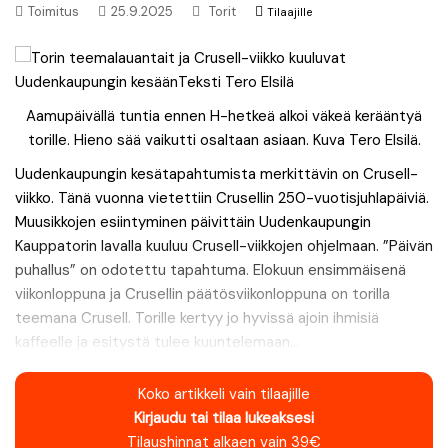
Toimitus
25.9.2025
Torit
Tilaajille
Aamupäivällä tuntia ennen H-hetkeä alkoi väkeä kerääntyä
torille. Hieno sää vaikutti osaltaan asiaan. Kuva Tero Elsilä.
Uudenkaupungin kesätapahtumista merkittävin on Crusell-
viikko. Tänä vuonna vietettiin Crusellin 250-vuotisjuhlapäiviä.
Muusikkojen esiintyminen päivittäin Uudenkaupungin
Kauppatorin lavalla kuuluu Crusell-viikkojen ohjelmaan. ”Päivän
puhallus” on odotettu tapahtuma. Elokuun ensimmäisenä
viikonloppuna ja Crusellin päätösviikonloppuna on torilla
teemana Crusell. Torille kertyy jo hyvissä ajoin ihmisiä
kaffeelle ja esitystä tulee kuuntelemaan...
Koko artikkeli vain tilaajille
Kirjaudu tai tilaa lukeaksesi
Tilaushinnat alkaen vain 39€