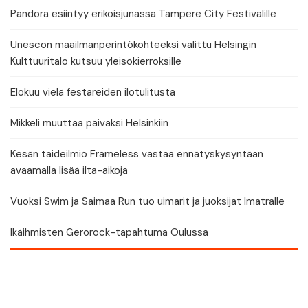
Pandora esiintyy erikoisjunassa Tampere City Festivalille
Unescon maailmanperintökohteeksi valittu Helsingin
Kulttuuritalo kutsuu yleisökierroksille
Elokuu vielä festareiden ilotulitusta
Mikkeli muuttaa päiväksi Helsinkiin
Kesän taideilmiö Frameless vastaa ennätyskysyntään
avaamalla lisää ilta-aikoja
Vuoksi Swim ja Saimaa Run tuo uimarit ja juoksijat Imatralle
Ikäihmisten Gerorock-tapahtuma Oulussa