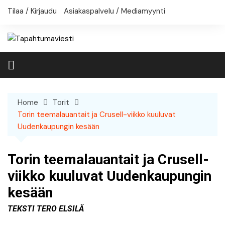
Skip
Tilaa / Kirjaudu
Asiakaspalvelu / Mediamyynti
to
content
Home
Torit
Torin teemalauantait ja Crusell-viikko kuuluvat
Uudenkaupungin kesään
Torin teemalauantait ja Crusell-
viikko kuuluvat Uudenkaupungin
kesään
Teksti Tero Elsilä