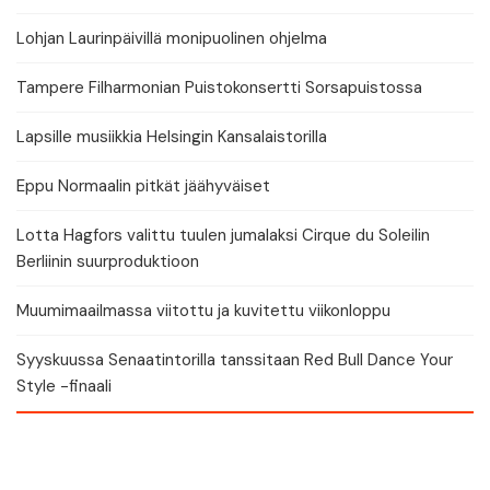
Lohjan Laurinpäivillä monipuolinen ohjelma
Tampere Filharmonian Puistokonsertti Sorsapuistossa
Lapsille musiikkia Helsingin Kansalaistorilla
Eppu Normaalin pitkät jäähyväiset
Lotta Hagfors valittu tuulen jumalaksi Cirque du Soleilin
Berliinin suurproduktioon
Muumimaailmassa viitottu ja kuvitettu viikonloppu
Syyskuussa Senaatintorilla tanssitaan Red Bull Dance Your
Style -finaali