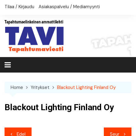
Skip
Tilaa / Kirjaudu
Asiakaspalvelu / Mediamyynti
to
content
Home
Yritykset
Blackout Lighting Finland Oy
Blackout Lighting Finland Oy
Artikkelien
Edel
Seur