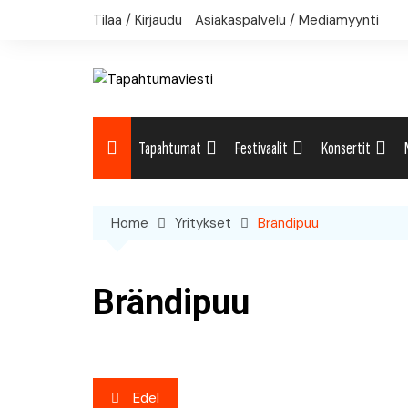
Skip
Tilaa / Kirjaudu
Asiakaspalvelu / Mediamyynti
to
content
Tapahtumat
Festivaalit
Konsertit
Uutiset: Yleisesti
Uutiset: Yleisesti
Uutiset: Yleises
Home
Yritykset
Brändipuu
Uutiset: Kulttuuri
Festivaalikalenteri
Konserttikalent
Uutiset: Matkailu
Brändipuu
Uutiset: Musiikki
Uutiset: Urheilu
Artikkelien
Edel