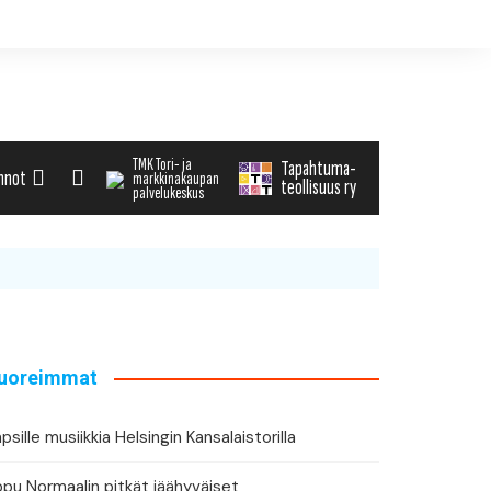
TMK Tori- ja
Tapahtuma-
nnot
markkinakaupan
teollisuus ry
palvelukeskus
alenteri
arvikemyynti
haku
uoreimmat
tä tapahtuman tiedot
psille musiikkia Helsingin Kansalaistorilla
ppu Normaalin pitkät jäähyväiset