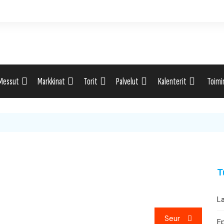
Messut
Markkinat
Torit
Palvelut
Kalenterit
Toimi
ti
Uutiset: Yleisesti
Uutiset: Yleisesti
Uutiset: Yleisesti
Uutiset: Yleisesti
Tapahtumahaku
Omak
eri
Messukalenteri
Markkinakalenteri
Torihaku
Markkinakalenteri
Elint
Messukalenteri
Tori
T
Festivaalikalenteri
Lähe
La
Konserttikalenteri
Seur
E