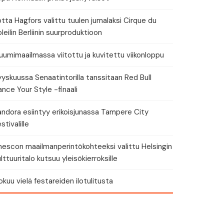
tta Hagfors valittu tuulen jumalaksi Cirque du
leilin Berliinin suurproduktioon
eri
umimaailmassa viitottu ja kuvitettu viikonloppu
yskuussa Senaatintorilla tanssitaan Red Bull
nce Your Style -finaali
andora esiintyy erikoisjunassa Tampere City
stivalille
nescon maailmanperintökohteeksi valittu Helsingin
lttuuritalo kutsuu yleisökierroksille
okuu vielä festareiden ilotulitusta