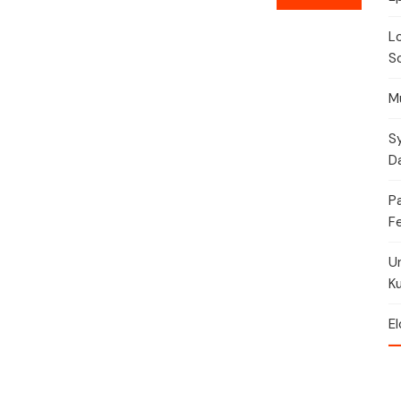
Torikalenteri
Lo
Urheilukalenteri
So
Moottoriurheilukalent
Mu
Ravikalenteri
Sy
Da
Muut
P
Fe
U
Ku
El