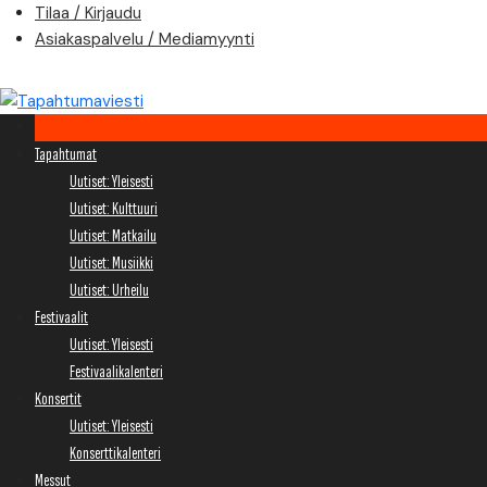
Skip
Tilaa / Kirjaudu
to
Asiakaspalvelu / Mediamyynti
content
Tapahtumat
Uutiset: Yleisesti
Uutiset: Kulttuuri
Uutiset: Matkailu
Uutiset: Musiikki
Uutiset: Urheilu
Festivaalit
Uutiset: Yleisesti
Festivaalikalenteri
Konsertit
Uutiset: Yleisesti
Konserttikalenteri
Messut