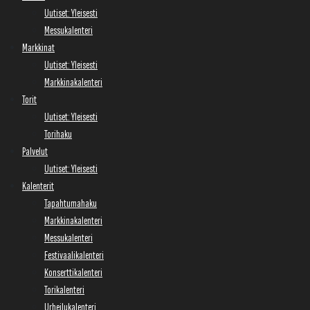
Uutiset: Yleisesti
Messukalenteri
Markkinat
Uutiset: Yleisesti
Markkinakalenteri
Torit
Uutiset: Yleisesti
Torihaku
Palvelut
Uutiset: Yleisesti
Kalenterit
Tapahtumahaku
Markkinakalenteri
Messukalenteri
Festivaalikalenteri
Konserttikalenteri
Torikalenteri
Urheilukalenteri