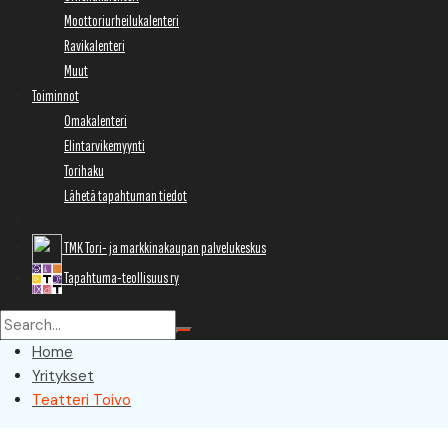
Moottoriurheilukalenteri
Ravikalenteri
Muut
Toiminnot
Omakalenteri
Elintarvikemyynti
Torihaku
Lähetä tapahtuman tiedot
TMK Tori- ja markkinakaupan palvelukeskus
Tapahtuma-teollisuus ry
Home
Yritykset
Teatteri Toivo