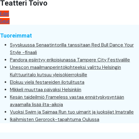
Teatteri Toivo
Artikkelien
Edel
Seur
selaus
Tuoreimmat
Syyskuussa Senaatintorilla tanssitaan Red Bull Dance Your
Style -finaali
Pandora esiintyy erikoisjunassa Tampere City Festivalille
Unescon maailmanperintökohteeksi valittu Helsingin
Kulttuuritalo kutsuu yleisökierroksille
Elokuu vielä festareiden ilotulitusta
Mikkeli muuttaa päiväksi Helsinkiin
Kesän taideilmiö Frameless vastaa ennätyskysyntään
avaamalla lisää ilta-aikoja
Vuoksi Swim ja Saimaa Run tuo uimarit ja juoksijat Imatralle
Ikäihmisten Gerorock-tapahtuma Oulussa