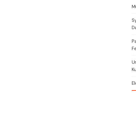
Mu
Sy
Da
P
Fe
U
Ku
El