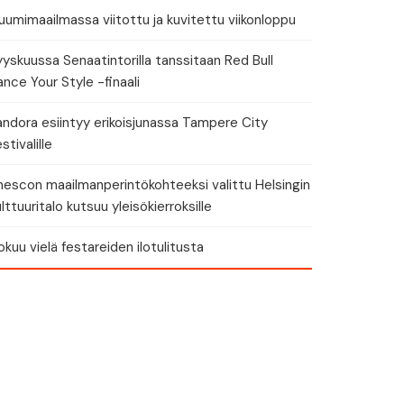
umimaailmassa viitottu ja kuvitettu viikonloppu
yskuussa Senaatintorilla tanssitaan Red Bull
nce Your Style -finaali
andora esiintyy erikoisjunassa Tampere City
stivalille
nescon maailmanperintökohteeksi valittu Helsingin
lttuuritalo kutsuu yleisökierroksille
okuu vielä festareiden ilotulitusta