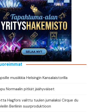
tä tapahtuman tiedot
eri
uoreimmat
psille musiikkia Helsingin Kansalaistorilla
ppu Normaalin pitkät jäähyväiset
tta Hagfors valittu tuulen jumalaksi Cirque du
leilin Berliinin suurproduktioon