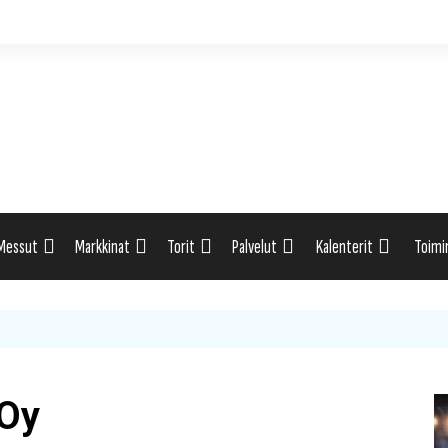
Messut
Markkinat
Torit
Palvelut
Kalenterit
Toimi
ti
Uutiset: Yleisesti
Uutiset: Yleisesti
Uutiset: Yleisesti
Uutiset: Yleisesti
Tapahtumahaku
Omak
eri
Messukalenteri
Markkinakalenteri
Torihaku
Markkinakalenteri
Elint
Messukalenteri
Tori
 Oy