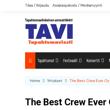
Skip
Tilaa / Kirjaudu
Asiakaspalvelu / Mediamyynti
to
content
Tapahtumat
Festivaalit
Konsertit
Uutiset: Yleisesti
Uutiset: Yleisesti
Uutiset: Yleises
Home
Yritykset
The Best Crew Ever Oy
Uutiset: Kulttuuri
Festivaalikalenteri
Konserttikalent
Uutiset: Matkailu
The Best Crew Ever