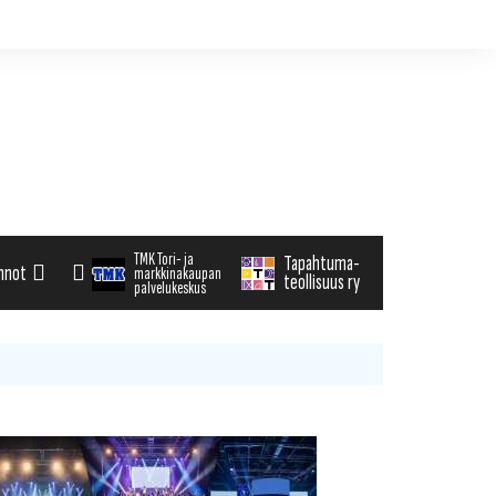
TMK Tori- ja
Tapahtuma-
nnot
markkinakaupan
teollisuus ry
palvelukeskus
alenteri
arvikemyynti
haku