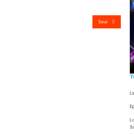
Festivaalikalenteri
Lähe
Konserttikalenteri
Seur
Torikalenteri
Urheilukalenteri
Moottoriurheilukalent
Ravikalenteri
T
Muut
La
E
Lo
So