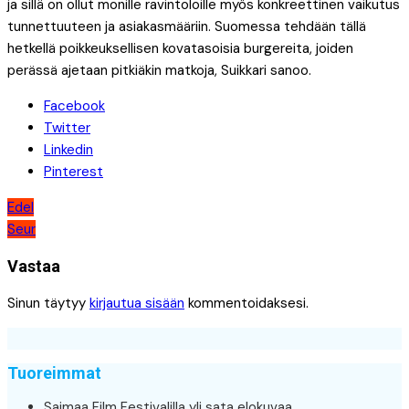
ja sillä on ollut monille ravintoloille myös konkreettinen vaikutus
tunnettuuteen ja asiakasmääriin. Suomessa tehdään tällä
hetkellä poikkeuksellisen kovatasoisia burgereita, joiden
perässä ajetaan pitkiäkin matkoja, Suikkari sanoo.
Facebook
Twitter
Linkedin
Pinterest
Artikkelien
Edel
Seur
selaus
Vastaa
Sinun täytyy
kirjautua sisään
kommentoidaksesi.
Tuoreimmat
Saimaa Film Festivalilla yli sata elokuvaa