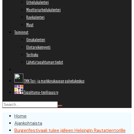
Urheilukalenteri
Moottoriurheilukalenteri
Ravikalenteri
Muut
Toiminnot
Omakalenteri
Elintarvikemyynti
Torihaku
Lähetä tapahtuman tiedot
TMK Tori- ja markkinakaupan palvelukeskus
Tapahtuma-teollisuus ry
Home
Ajankohtaista
Burgerifestivaali tulee jälleen Helsingin Rautatientorille