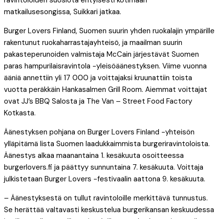
matkailusesongissa, Suikkari jatkaa.
Burger Lovers Finland, Suomen suurin yhden ruokalajin ympärille
rakentunut ruokaharrastajayhteisö, ja maailman suurin
pakasteperunoiden valmistaja McCain järjestävät Suomen
paras hampurilaisravintola -yleisöäänestyksen. Viime vuonna
ääniä annettiin yli 17 000 ja voittajaksi kruunattiin toista
vuotta peräkkäin Hankasalmen Grill Room. Aiemmat voittajat
ovat JJ’s BBQ Salosta ja The Van – Street Food Factory
Kotkasta.
Äänestyksen pohjana on Burger Lovers Finland -yhteisön
ylläpitämä lista Suomen laadukkaimmista burgeriravintoloista.
Äänestys alkaa maanantaina 1. kesäkuuta osoitteessa
burgerlovers.fi ja päättyy sunnuntaina 7. kesäkuuta. Voittaja
julkistetaan Burger Lovers -festivaalin aattona 9. kesäkuuta.
– Äänestyksestä on tullut ravintoloille merkittävä tunnustus.
Se herättää valtavasti keskustelua burgerikansan keskuudessa