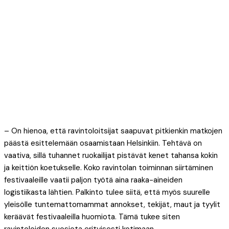
– On hienoa, että ravintoloitsijat saapuvat pitkienkin matkojen
päästä esittelemään osaamistaan Helsinkiin. Tehtävä on
vaativa, sillä tuhannet ruokailijat pistävät kenet tahansa kokin
ja keittiön koetukselle. Koko ravintolan toiminnan siirtäminen
festivaaleille vaatii paljon työtä aina raaka-aineiden
logistiikasta lähtien. Palkinto tulee siitä, että myös suurelle
yleisölle tuntemattomammat annokset, tekijät, maut ja tyylit
keräävät festivaaleilla huomiota. Tämä tukee siten
ravintoloiden suosiota erityisesti kotimaan