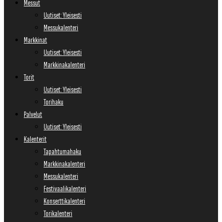
Messut
Uutiset: Yleisesti
Messukalenteri
Markkinat
Uutiset: Yleisesti
Markkinakalenteri
Torit
Uutiset: Yleisesti
Torihaku
Palvelut
Uutiset: Yleisesti
Kalenterit
Tapahtumahaku
Markkinakalenteri
Messukalenteri
Festivaalikalenteri
Konserttikalenteri
Torikalenteri