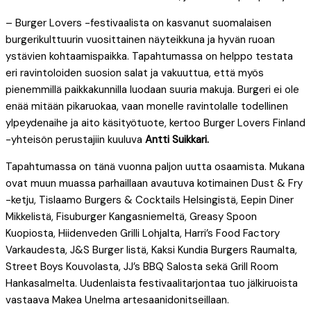
– Burger Lovers -festivaalista on kasvanut suomalaisen
burgerikulttuurin vuosittainen näyteikkuna ja hyvän ruoan
ystävien kohtaamispaikka. Tapahtumassa on helppo testata
eri ravintoloiden suosion salat ja vakuuttua, että myös
pienemmillä paikkakunnilla luodaan suuria makuja. Burgeri ei ole
enää mitään pikaruokaa, vaan monelle ravintolalle todellinen
ylpeydenaihe ja aito käsityötuote, kertoo Burger Lovers Finland
-yhteisön perustajiin kuuluva
Antti Suikkari
.
Tapahtumassa on tänä vuonna paljon uutta osaamista. Mukana
ovat muun muassa parhaillaan avautuva kotimainen Dust & Fry
-ketju, Tislaamo Burgers & Cocktails Helsingistä, Eepin Diner
Mikkelistä, Fisuburger Kangasniemeltä, Greasy Spoon
Kuopiosta, Hiidenveden Grilli Lohjalta, Harri’s Food Factory
Varkaudesta, J&S Burger Iistä, Kaksi Kundia Burgers Raumalta,
Street Boys Kouvolasta, JJ’s BBQ Salosta sekä Grill Room
Hankasalmelta. Uudenlaista festivaalitarjontaa tuo jälkiruoista
vastaava Makea Unelma artesaanidonitseillaan.