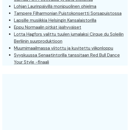
Lohjan Laurinpäivillä monipuolinen ohjelma
Tampere Filharmonian Puistokonsertti Sorsapuistossa
Lapsille musiikkia Helsingin Kansalaistorilla
Eppu Normaalin pitkät jäähyväiset
Lotta Hagfors valittu tuulen jumalaksi Cirque du Soleilin
Berliinin suurproduktioon
Muumimaailmassa viitottu ja kuvitettu viikonloppu
Syyskuussa Senaatintorilla tanssitaan Red Bull Dance
Your Style -finaali