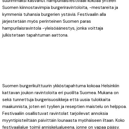
suurimmaksi kasvanut hampurilaisfestivaali kokoaa yhteen
Suomen kiinnostavimpia burgeriravintoloita, -mestareita ja
kymmeniä tuhansia burgerien ystäviä. Festivaalin alla
järjestetään myös perinteinen Suomen paras
hampurilaisravintola -yleisöäänestys, jonka voittaja
julkistetaan tapahtuman aattona.
Suomen burgerikulttuurin ykköstapahtuma kokoaa Helsinkiin
kattavan joukon ravintoloita eri puolilta Suomea. Mukana on
sekä tunnettuja burgerisuosikkeja että uusia tulokkaita
maakunnista, joten eri tyylien ja reseptien maistelu on helppoa.
Festivaaliin osallistuvat ravintolat tarjoilevat annoksia
myyntipisteiltään päivittäin lounaasta myöhäiseen iltaan. Koko
festivaalialue toimii anniskelualueena, jonne on vapaa pääsy.