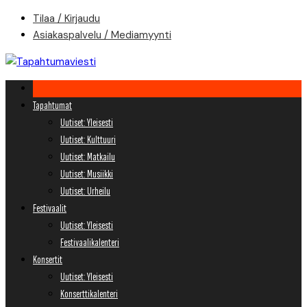
Skip
Tilaa / Kirjaudu
to
Asiakaspalvelu / Mediamyynti
content
Tapahtumat
Uutiset: Yleisesti
Uutiset: Kulttuuri
Uutiset: Matkailu
Uutiset: Musiikki
Uutiset: Urheilu
Festivaalit
Uutiset: Yleisesti
Festivaalikalenteri
Konsertit
Uutiset: Yleisesti
Konserttikalenteri