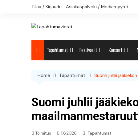
Skip
Tilaa / Kirjaudu
Asiakaspalvelu / Mediamyynti
to
content
Tapahtumat
Festivaalit
Konsertit
Uutiset: Yleisesti
Uutiset: Yleisesti
Uutiset: Yleises
Home
Tapahtumat
Suomi juhlii jääkiek
Uutiset: Kulttuuri
Festivaalikalenteri
Konserttikalent
Uutiset: Matkailu
Suomi juhlii jääkiek
Uutiset: Musiikki
maailmanmestaruutt
Uutiset: Urheilu
Toimitus
1.6.2026
Tapahtumat