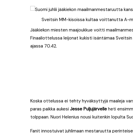
Sveitsin MM-kisoissa kultaa voittanutta A-maa
Jääkiekon miesten maajoukkue voitti maailmanmest
Finaaliottelussa leijonat kukisti isäntämaa Sveitsin 
ajassa 70.42.
Koska ottelussa ei tehty hyväksyttyjä maaleja varsin
paras paikka aukesi
Jesse Puljujärvelle
heti ensimmä
tolppaan. Nuori Helenius nousi kuitenkin lopulta Su
Fanit innostuivat juhlimaan mestaruutta perinteises