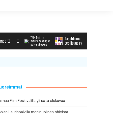
TMK Tori- ja
Tapahtuma-
nnot
markkinakaupan
teollisuus ry
palvelukeskus
alenteri
arvikemyynti
haku
uoreimmat
tä tapahtuman tiedot
imaa Film Festivalilla yli sata elokuvaa
hjan Laurinpäivillä monipuolinen ohjelma