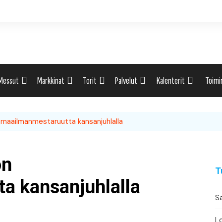
Messut
Markkinat
Torit
Palvelut
Kalenterit
Toimi
ti
Uutiset: Yleisesti
Uutiset: Yleisesti
Uutiset: Yleisesti
Uutiset: Yleisesti
Tapahtumahaku
Omak
on maailmanmestaruutta kansanjuhlalla
eri
Messukalenteri
Markkinakalenteri
Torihaku
Markkinakalenteri
Elint
Messukalenteri
Tori
on
T
Festivaalikalenteri
Lähe
a kansanjuhlalla
Sa
Konserttikalenteri
Lo