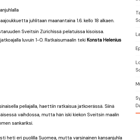
Torikalenteri
T
Urheilukalenteri
S
joukkuetta juhlitaan maanantaina 1.6. kello 18 alkaen.
aruuden Sveitsin Zürichissä pelatuissa kisoissa.
Moottoriurheilukalent
La
jatkoajalla luvuin 1-0. Ratkaisumaalin teki
Konsta Helenius
Ravikalenteri
E
Lo
Muut
So
Mu
Sy
Da
aisella peliajalla, haettiin ratkaisua jatkoerässä. Siinä
isessä vaihdossa, mutta hän iski kiekon Sveitsin maalin
omen sankariksi.
ti heti eri puolilla Suomea, mutta varsinainen kansanjuhla